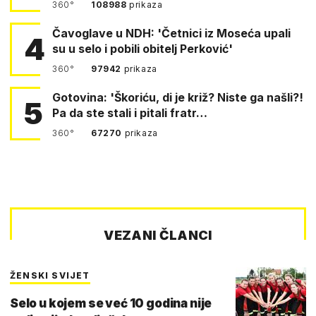
360°
108988
prikaza
Čavoglave u NDH: 'Četnici iz Moseća upali
4
su u selo i pobili obitelj Perković'
360°
97942
prikaza
Gotovina: 'Škoriću, di je križ? Niste ga našli?!
5
Pa da ste stali i pitali fratr…
360°
67270
prikaza
VEZANI ČLANCI
ŽENSKI SVIJET
Selo u kojem se već 10 godina nije