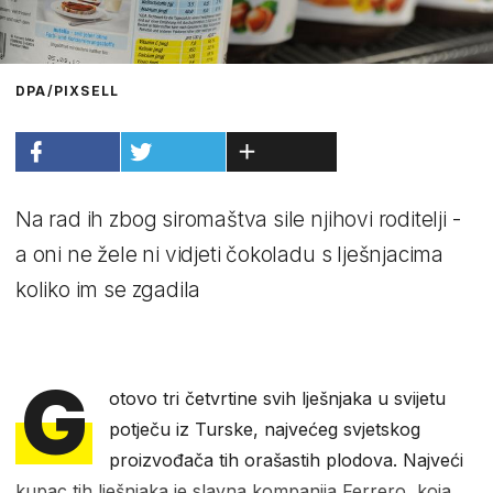
DPA/PIXSELL
Na rad ih zbog siromaštva sile njihovi roditelji -
a oni ne žele ni vidjeti čokoladu s lješnjacima
koliko im se zgadila
G
otovo tri četvrtine svih lješnjaka u svijetu
potječu iz Turske, najvećeg svjetskog
proizvođača tih orašastih plodova. Najveći
kupac tih lješnjaka je slavna kompanija Ferrero, koja