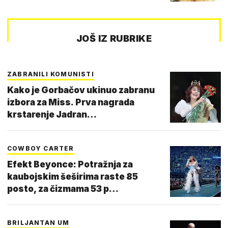
JOŠ IZ RUBRIKE
ZABRANILI KOMUNISTI
Kako je Gorbačov ukinuo zabranu
izbora za Miss. Prva nagrada
krstarenje Jadran…
COWBOY CARTER
Efekt Beyonce: Potražnja za
kaubojskim šeširima raste 85
posto, za čizmama 53 p…
BRILJANTAN UM