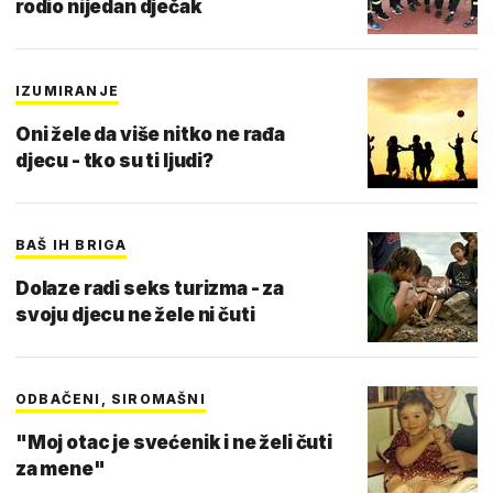
rodio nijedan dječak
IZUMIRANJE
Oni žele da više nitko ne rađa
djecu - tko su ti ljudi?
BAŠ IH BRIGA
Dolaze radi seks turizma - za
svoju djecu ne žele ni čuti
ODBAČENI, SIROMAŠNI
"Moj otac je svećenik i ne želi čuti
za mene"