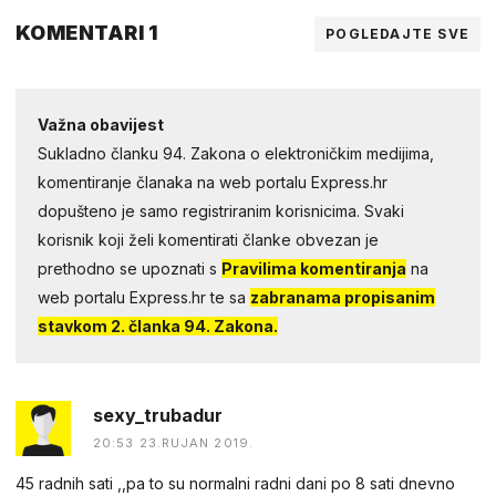
KOMENTARI 1
POGLEDAJTE SVE
Važna obavijest
Sukladno članku 94. Zakona o elektroničkim medijima,
komentiranje članaka na web portalu Express.hr
dopušteno je samo registriranim korisnicima. Svaki
korisnik koji želi komentirati članke obvezan je
prethodno se upoznati s
Pravilima komentiranja
na
web portalu Express.hr te sa
zabranama propisanim
stavkom 2. članka 94. Zakona.
sexy_trubadur
20:53 23.RUJAN 2019.
45 radnih sati ,,pa to su normalni radni dani po 8 sati dnevno