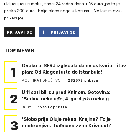
ukljucujuci i subotu , znaci 24 radna dana + 15 eura ,pa to je
preko 300 eura . bolja placa nego u knzumu . Ne kuzim ovu
...
prikaži još!
PRIJAVI SE
PRIJAVI SE
PUTEM
TOP NEWS
FACEBOOKA
Ovako bi SFRJ izgledala da se ostvario Titov
1
plan: Od Klagenfurta do Istanbula!
POLITIKA I DRUŠTVO
282972
prikaza
U 11 sati bili su pred Kninom. Gotovina:
2
'Sedma neka uđe, 4. gardijska neka g…
360°
124912
prikaza
'Slobo prije Oluje rekao: Krajina? To je
3
neobranjivo. Tuđmana zvao Krivousti'