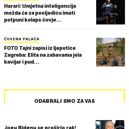
Harari: Umjetna inteligencija
možda će za posljedicu imati
potpuni kolaps čovje…
ČUVENA PALAČA
FOTO Tajni zapisi iz ljepotice
Zagreba: Elita na zabavama jela
kavijar i pud…