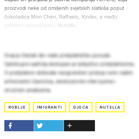
proizvodi neke od omiljenih svjetskih slatkiša poput
čokoladica Mon Chéri, Raffaelo, Kinder, a među
ostalim i nezaobilaznu
Nutellu.
Ovaj je članak dio naše pretplatničke ponude.
Cjelokupni sadržaj dostupan je isključivo pretplatnicima.
S pretplatom dobivate neograničen pristup svim našim
arhiviranim člancima, ekskluzivnim intervjuima i
stručnim analizama.
ROBLJE
IMIGRANTI
DJECA
NUTELLA