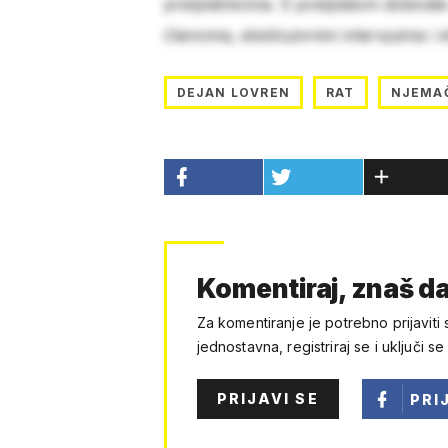
pretplatnicima. S pretplatom dobivat
člancima, ekskluzivnim intervjuima i 
DEJAN LOVREN
RAT
NJEMA
Komentiraj, znaš da
Za komentiranje je potrebno prijaviti 
jednostavna, registriraj se i uključi se
PRIJAVI SE
PRI