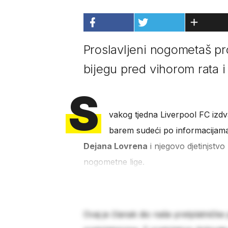
Proslavljeni nogometaš pro
bijegu pred vihorom rata 
S
vakog tjedna Liverpool FC izdv
barem sudeći po informacijama
Dejana Lovrena
i njegovo djetinjstvo
nogometne lige.
Ovaj je članak dio naše pretplatničke