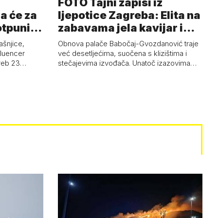
FOTO Tajni zapisi iz
a će za
ljepotice Zagreba: Elita na
otpuni
zabavama jela kavijar i
pud…
ašnjice,
Obnova palače Babočaj-Gvozdanović traje
nfluencer
već desetljećima, suočena s klizištima i
greb 23…
stečajevima izvođača. Unatoč izazovima…