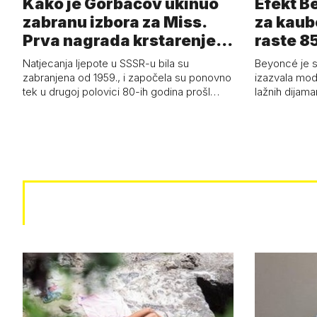
Kako je Gorbačov ukinuo
Efekt B
zabranu izbora za Miss.
za kaub
Prva nagrada krstarenje
raste 85
Jadran…
čizmam
Natjecanja ljepote u SSSR-u bila su
Beyoncé je 
zabranjena od 1959., i započela su ponovno
izazvala mod
tek u drugoj polovici 80-ih godina prošl…
lažnih dijam