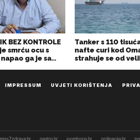
IMPRESSUM
UVJETI KORIŠTENJA
PRIV
miss7zdrava.hr
gastro.hr
joomboos.hr
ordinacija.hr
po