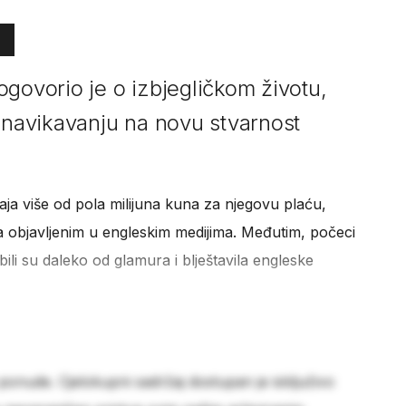
govorio je o izbjegličkom životu,
i navikavanju na novu stvarnost
aja više od pola milijuna kuna za njegovu plaću,
 objavljenim u engleskim medijima. Međutim, počeci
 bili su daleko od glamura i blještavila engleske
 ponude. Cjelokupni sadržaj dostupan je isključivo