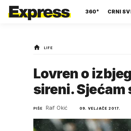
360°
CRNI SV
LIFE
Lovren o izbje
sireni. Sjećam 
Raif Okić
PIŠE
09. VELJAČE 2017.