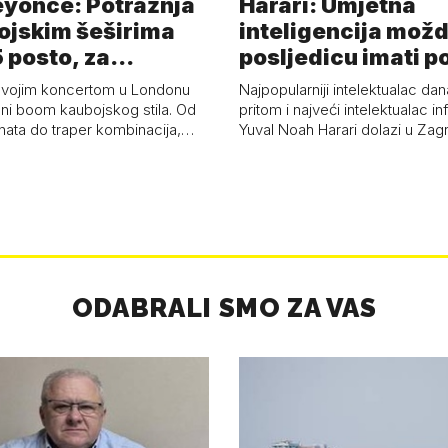
eyonce: Potražnja
Harari: Umjetna
ojskim šeširima
inteligencija možd
 posto, za
posljedicu imati p
a 53 p…
kolaps čovje…
svojim koncertom u Londonu
Najpopularniji intelektualac dan
ni boom kaubojskog stila. Od
pritom i najveći intelektualac i
anata do traper kombinacija,…
Yuval Noah Harari dolazi u Za