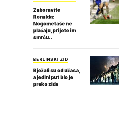
Zaboravite
Ronalda:
Nogometaše ne
plaćaju, prijete im
smrću..
BERLINSKI ZID
Bježali su od užasa,
a jedini put bio je
preko zida