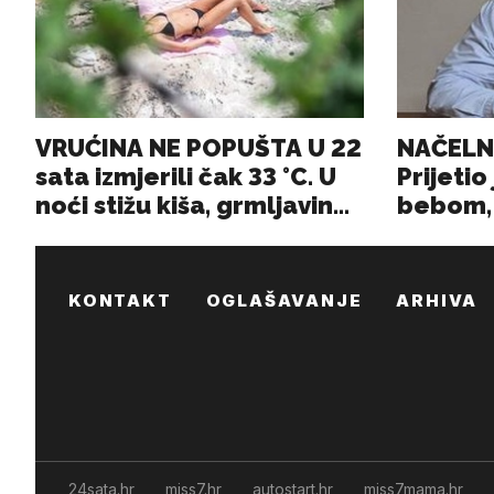
KONTAKT
OGLAŠAVANJE
ARHIVA
24sata.hr
miss7.hr
autostart.hr
miss7mama.hr