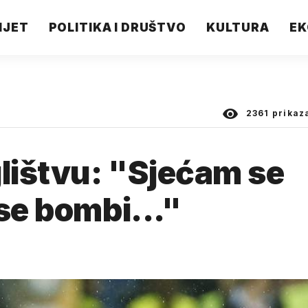
IJET
POLITIKA I DRUŠTVO
KULTURA
EK
2361
prikaz
glištvu: "Sjećam se
se bombi..."