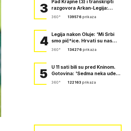
Pad Krajine (3) i transkripti
3
razgovora Arkan-Legija:
'Čujem, prelazite ustašam…
360°
139576
prikaza
Legija nakon Oluje: 'Mi Srbi
4
smo pič*ice. Hrvati su nas
pomeli!'
360°
134276
prikaza
U 11 sati bili su pred Kninom.
5
Gotovina: 'Sedma neka uđe,
4. gardijska neka g…
360°
122163
prikaza