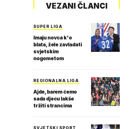
VEZANI ČLANCI
SUPER LIGA
Imaju novca k'o
blata, žele zavladati
svjetskim
nogometom
REGIONALNA LIGA
Ajde, barem ćemo
sada djecu lakše
tržiti strancima
SVJETSKI SPORT