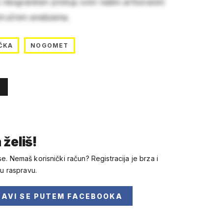
e neograničen pristup svim našim arhiviranim
stručnim analizama.
ČKA
NOGOMET
 želiš!
se. Nemaš korisnički račun? Registracija je brza i
 u raspravu.
JAVI SE
PUTEM FACEBOOKA