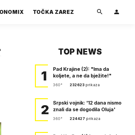
ONOMIX
TOČKA ZAREZ
TOP NEWS
a
Pad Krajine (2): "Ima da
1
koljete, a ne da bježite!"
360°
232623
prikaza
Srpski vojnik: '12 dana nismo
2
znali da se dogodila Oluja'
360°
224427
prikaza