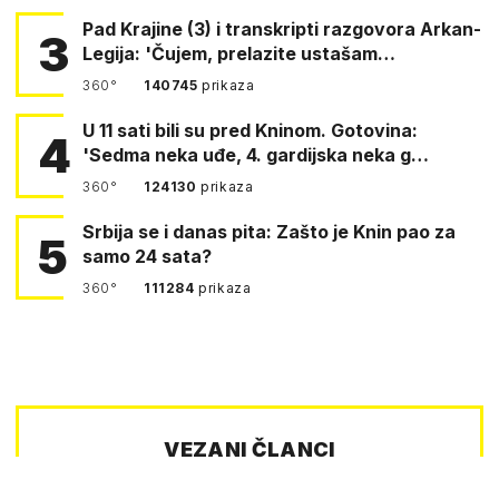
Pad Krajine (3) i transkripti razgovora Arkan-
3
Legija: 'Čujem, prelazite ustašam…
360°
140745
prikaza
U 11 sati bili su pred Kninom. Gotovina:
4
'Sedma neka uđe, 4. gardijska neka g…
360°
124130
prikaza
Srbija se i danas pita: Zašto je Knin pao za
5
samo 24 sata?
360°
111284
prikaza
VEZANI ČLANCI