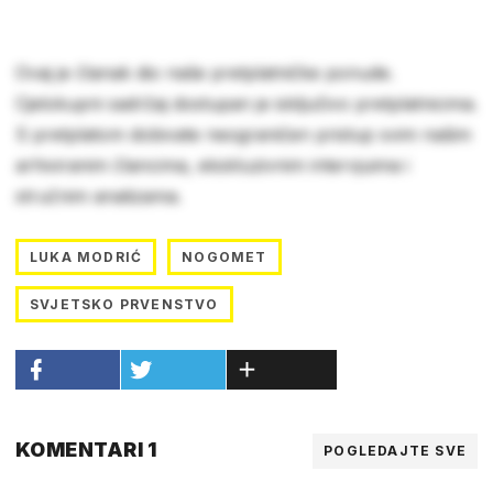
Ovaj je članak dio naše pretplatničke ponude.
Cjelokupni sadržaj dostupan je isključivo pretplatnicima.
S pretplatom dobivate neograničen pristup svim našim
arhiviranim člancima, ekskluzivnim intervjuima i
stručnim analizama.
LUKA MODRIĆ
NOGOMET
SVJETSKO PRVENSTVO
KOMENTARI 1
POGLEDAJTE SVE