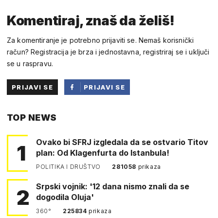
Komentiraj, znaš da želiš!
Za komentiranje je potrebno prijaviti se. Nemaš korisnički
račun? Registracija je brza i jednostavna, registriraj se i uključi
se u raspravu.
PRIJAVI SE
PRIJAVI SE
PUTEM
TOP NEWS
FACEBOOKA
Ovako bi SFRJ izgledala da se ostvario Titov
1
plan: Od Klagenfurta do Istanbula!
POLITIKA I DRUŠTVO
281058
prikaza
Srpski vojnik: '12 dana nismo znali da se
2
dogodila Oluja'
360°
225834
prikaza