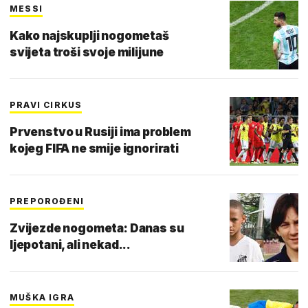
MESSI
Kako najskuplji nogometaš
svijeta troši svoje milijune
PRAVI CIRKUS
Prvenstvo u Rusiji ima problem
kojeg FIFA ne smije ignorirati
PREPOROĐENI
Zvijezde nogometa: Danas su
ljepotani, ali nekad...
MUŠKA IGRA