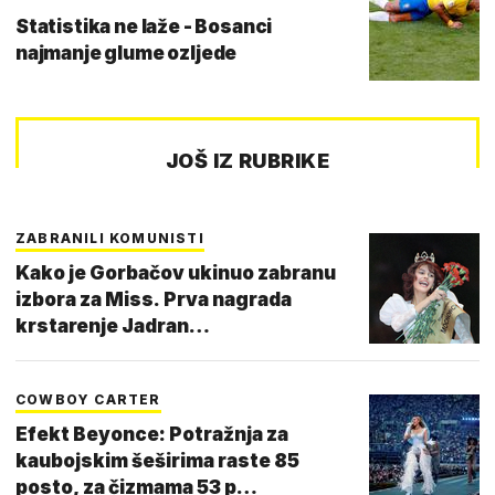
Statistika ne laže - Bosanci
najmanje glume ozljede
JOŠ IZ RUBRIKE
ZABRANILI KOMUNISTI
Kako je Gorbačov ukinuo zabranu
izbora za Miss. Prva nagrada
krstarenje Jadran…
COWBOY CARTER
Efekt Beyonce: Potražnja za
kaubojskim šeširima raste 85
posto, za čizmama 53 p…