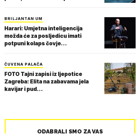
BRILJANTAN UM
Harari: Umjetna inteligencija
možda će za posljedicu imati
potpuni kolaps čovje…
ČUVENA PALAČA
FOTO Tajni zapisi iz ljepotice
Zagreba: Elita na zabavama jela
kavijar i pud…