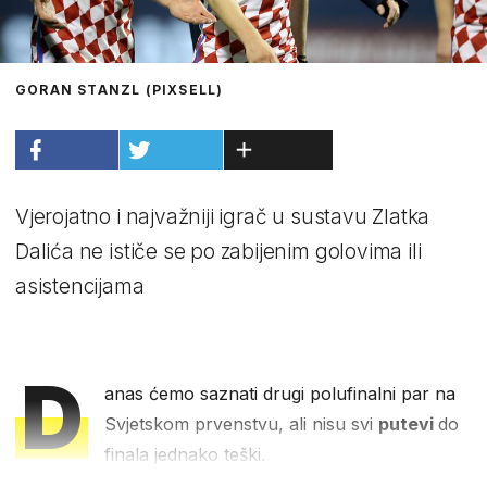
GORAN STANZL (PIXSELL)
Vjerojatno i najvažniji igrač u sustavu Zlatka
Dalića ne ističe se po zabijenim golovima ili
asistencijama
D
anas ćemo saznati drugi polufinalni par na
Svjetskom prvenstvu, ali nisu svi
putevi
do
finala jednako teški.