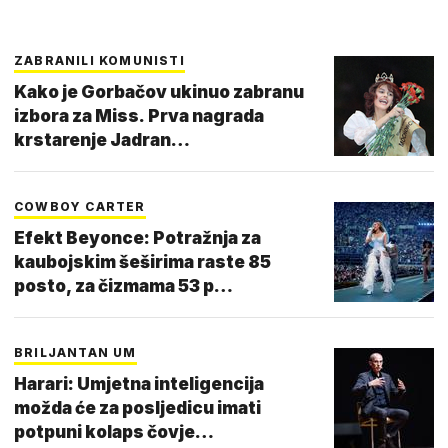
ZABRANILI KOMUNISTI
Kako je Gorbačov ukinuo zabranu
izbora za Miss. Prva nagrada
krstarenje Jadran…
COWBOY CARTER
Efekt Beyonce: Potražnja za
kaubojskim šeširima raste 85
posto, za čizmama 53 p…
BRILJANTAN UM
Harari: Umjetna inteligencija
možda će za posljedicu imati
potpuni kolaps čovje…