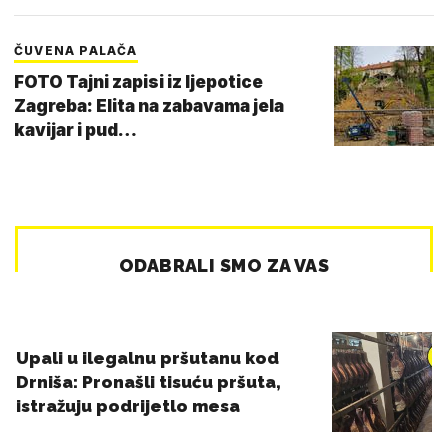
ČUVENA PALAČA
FOTO Tajni zapisi iz ljepotice
Zagreba: Elita na zabavama jela
kavijar i pud…