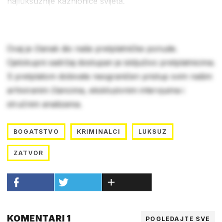
najluksuznije kaznionice svijeta.
Ovaj je članak dio naše pretplatničke ponude.
Cjelokupni sadržaj dostupan je isključivo pretplatnicima.
S pretplatom dobivate neograničen pristup svim našim
arhiviranim člancima, ekskluzivnim intervjuima i
stručnim analizama.
BOGATSTVO
KRIMINALCI
LUKSUZ
ZATVOR
KOMENTARI 1
POGLEDAJTE SVE