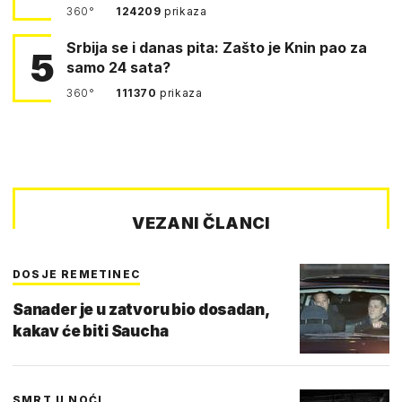
360°
124209
prikaza
Srbija se i danas pita: Zašto je Knin pao za
5
samo 24 sata?
360°
111370
prikaza
VEZANI ČLANCI
DOSJE REMETINEC
Sanader je u zatvoru bio dosadan,
kakav će biti Saucha
SMRT U NOĆI