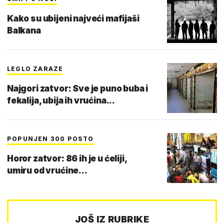
Kako su ubijeni najveći mafijaši
Balkana
LEGLO ZARAZE
Najgori zatvor: Sve je puno buba i
fekalija, ubija ih vrućina...
POPUNJEN 300 POSTO
Horor zatvor: 86 ih je u ćeliji,
umiru od vrućine...
JOŠ IZ RUBRIKE