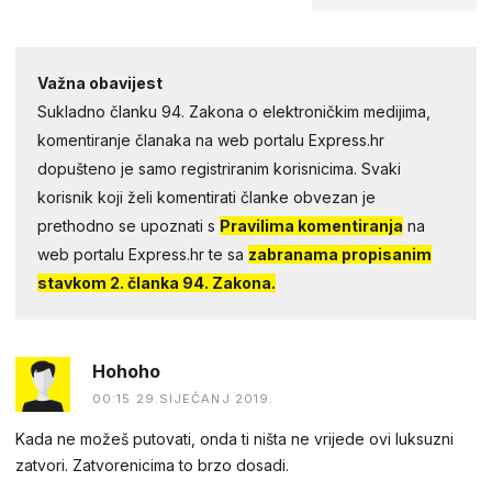
Važna obavijest
Sukladno članku 94. Zakona o elektroničkim medijima,
komentiranje članaka na web portalu Express.hr
dopušteno je samo registriranim korisnicima. Svaki
korisnik koji želi komentirati članke obvezan je
prethodno se upoznati s
Pravilima komentiranja
na
web portalu Express.hr te sa
zabranama propisanim
stavkom 2. članka 94. Zakona.
Hohoho
00:15 29.SIJEČANJ 2019.
Kada ne možeš putovati, onda ti ništa ne vrijede ovi luksuzni
zatvori. Zatvorenicima to brzo dosadi.