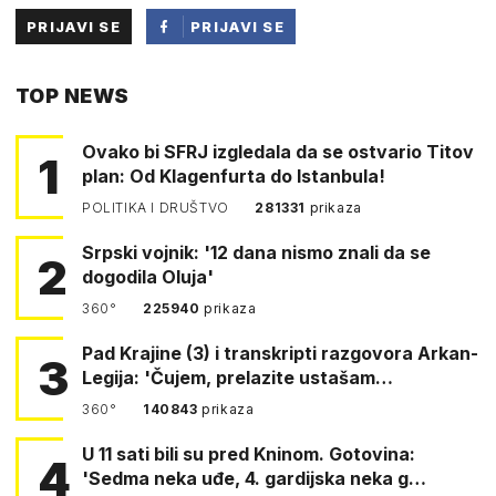
PRIJAVI SE
PRIJAVI SE
PUTEM
TOP NEWS
FACEBOOKA
Ovako bi SFRJ izgledala da se ostvario Titov
1
plan: Od Klagenfurta do Istanbula!
POLITIKA I DRUŠTVO
281331
prikaza
Srpski vojnik: '12 dana nismo znali da se
2
dogodila Oluja'
360°
225940
prikaza
Pad Krajine (3) i transkripti razgovora Arkan-
3
Legija: 'Čujem, prelazite ustašam…
360°
140843
prikaza
U 11 sati bili su pred Kninom. Gotovina:
4
'Sedma neka uđe, 4. gardijska neka g…