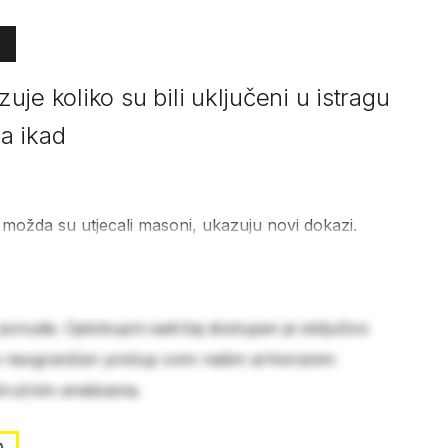
je koliko su bili uključeni u istragu
a ikad
 možda su utjecali masoni, ukazuju novi dokazi.
 ponude. Cjelokupni sadržaj dostupan je isključivo
e neograničen pristup svim našim arhiviranim
stručnim analizama.
A