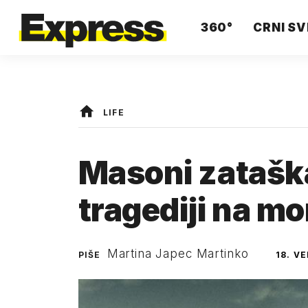
360°
CRNI SV
LIFE
Masoni zataškal
tragediji na m
Martina Japec Martinko
PIŠE
18. V