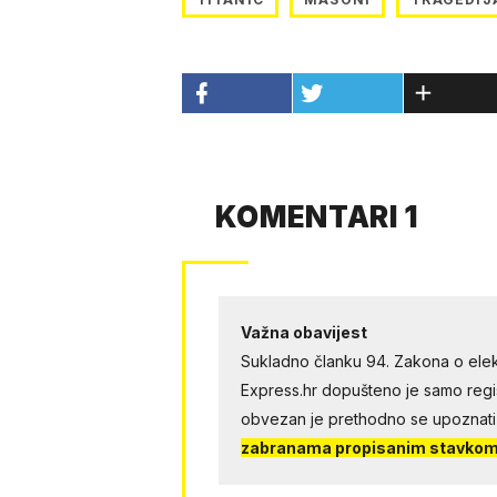
KOMENTARI 1
Važna obavijest
Sukladno članku 94. Zakona o elek
Express.hr dopušteno je samo regist
obvezan je prethodno se upoznati
zabranama propisanim stavkom 