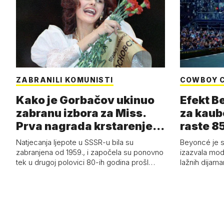
ZABRANILI KOMUNISTI
COWBOY 
Kako je Gorbačov ukinuo
Efekt B
zabranu izbora za Miss.
za kaub
Prva nagrada krstarenje
raste 85
Jadran…
čizmam
Natjecanja ljepote u SSSR-u bila su
Beyoncé je 
zabranjena od 1959., i započela su ponovno
izazvala mod
tek u drugoj polovici 80-ih godina prošl…
lažnih dijam