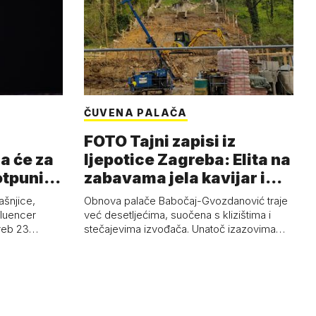
ČUVENA PALAČA
FOTO Tajni zapisi iz
a će za
ljepotice Zagreba: Elita na
otpuni
zabavama jela kavijar i
pud…
ašnjice,
Obnova palače Babočaj-Gvozdanović traje
nfluencer
već desetljećima, suočena s klizištima i
greb 23…
stečajevima izvođača. Unatoč izazovima…