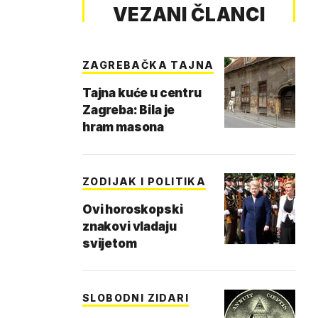
VEZANI ČLANCI
ZAGREBAČKA TAJNA
Tajna kuće u centru
Zagreba: Bila je
hram masona
ZODIJAK I POLITIKA
Ovi horoskopski
znakovi vladaju
svijetom
SLOBODNI ZIDARI