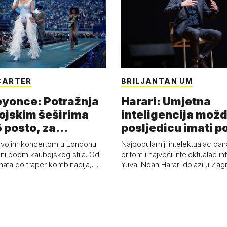
CARTER
BRILJANTAN UM
eyonce: Potražnja
Harari: Umjetna
ojskim šeširima
inteligencija možd
 posto, za
posljedicu imati p
a 53 p…
kolaps čovje…
svojim koncertom u Londonu
Najpopularniji intelektualac dan
ni boom kaubojskog stila. Od
pritom i najveći intelektualac i
anata do traper kombinacija,…
Yuval Noah Harari dolazi u Za