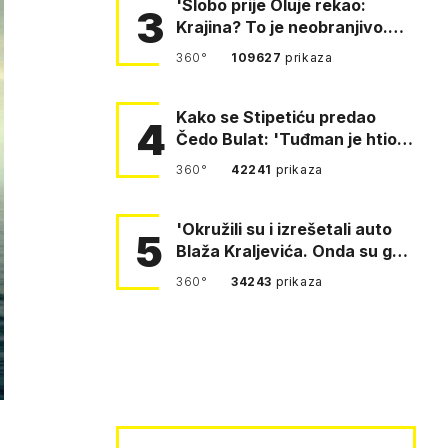
'Slobo prije Oluje rekao:
3
Krajina? To je neobranjivo.
Tuđmana zvao Krivousti'
360°
109627
prikaza
Kako se Stipetiću predao
4
Čedo Bulat: 'Tuđman je htio
da se prerušim u ženu'
360°
42241
prikaza
'Okružili su i izrešetali auto
5
Blaža Kraljevića. Onda su ga
vukli po cesti'
360°
34243
prikaza