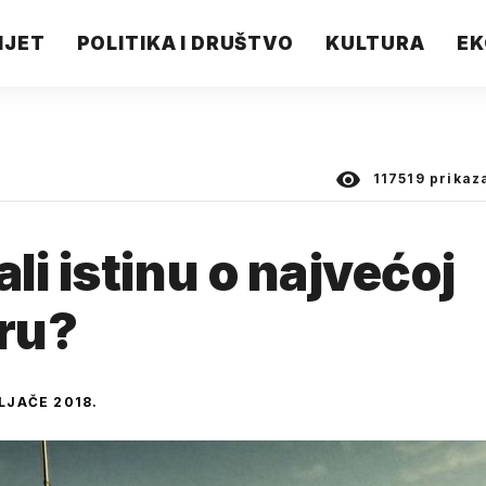
IJET
POLITIKA I DRUŠTVO
KULTURA
EK
117519
prikaz
i istinu o najvećoj
oru?
ELJAČE 2018.