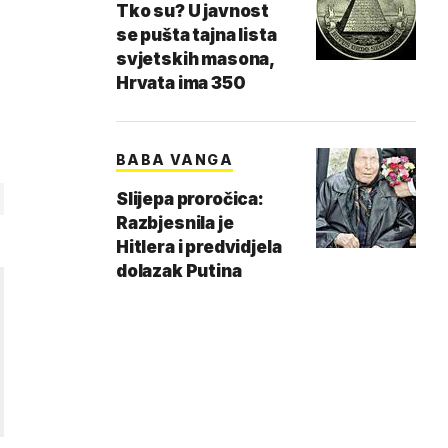
Tko su? U javnost
se pušta tajna lista
svjetskih masona,
Hrvata ima 350
BABA VANGA
Slijepa proročica:
Razbjesnila je
Hitlera i predvidjela
dolazak Putina