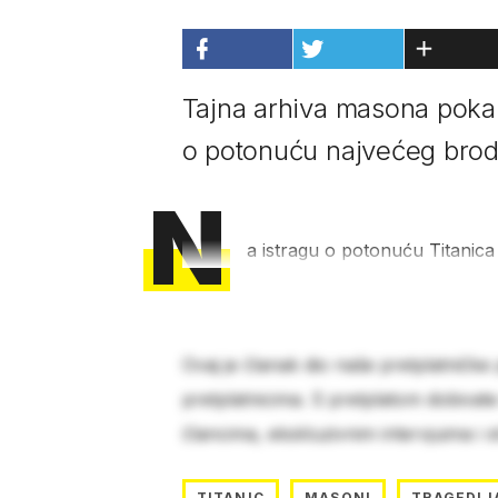
Tajna arhiva masona pokazu
o potonuću najvećeg brod
N
a istragu o potonuću Titanica
Ovaj je članak dio naše pretplatničke
pretplatnicima. S pretplatom dobivat
člancima, ekskluzivnim intervjuima i 
TITANIC
MASONI
TRAGEDIJ