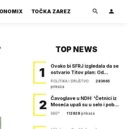
ONOMIX
TOČKA ZAREZ
TOP NEWS
a
Ovako bi SFRJ izgledala da se
1
ostvario Titov plan: Od
Klagenfurta do Istanbula!
POLITIKA I DRUŠTVO
283665
prikaza
Čavoglave u NDH: 'Četnici iz
2
Moseća upali su u selo i pobili
obitelj Perković'
360°
112828
prikaza