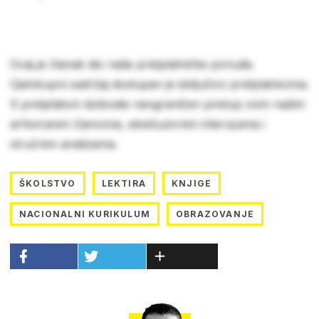
Ovaj je članak dio naše pretplatničke ponude.
Cjelokupni sadržaj dostupan je isključivo pretplatnicima.
S pretplatom dobivate neograničen pristup svim našim
arhiviranim člancima, ekskluzivnim intervjuima i
stručnim analizama.
ŠKOLSTVO
LEKTIRA
KNJIGE
NACIONALNI KURIKULUM
OBRAZOVANJE