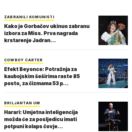
ZABRANILI KOMUNISTI
Kako je Gorbačov ukinuo zabranu
izbora za Miss. Prva nagrada
krstarenje Jadran…
COWBOY CARTER
Efekt Beyonce: Potražnja za
kaubojskim šeširima raste 85
posto, za čizmama 53 p…
BRILJANTAN UM
Harari: Umjetna inteligencija
možda će za posljedicu imati
potpuni kolaps čovje…