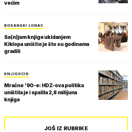
većim
BOSANSKI LONAC
Sa(n)jam knjige ukidanjem
Kiklopa uništio je što su godinama
gradili
KNJIGOCID
Mračne '90-e: HDZ-ova politika
uništila je i spalila 2,8 milijuna
knjiga
JOŠ IZ RUBRIKE