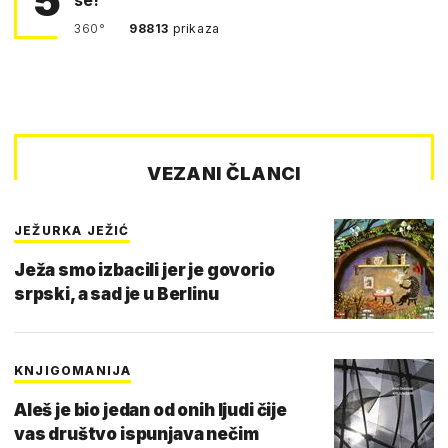
5
360°
98813
prikaza
VEZANI ČLANCI
JEŽURKA JEŽIĆ
Ježa smo izbacili jer je govorio
srpski, a sad je u Berlinu
KNJIGOMANIJA
Aleš je bio jedan od onih ljudi čije
vas društvo ispunjava nečim