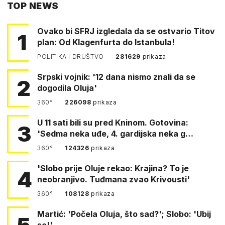
TOP NEWS
FACEBOOKA
Ovako bi SFRJ izgledala da se ostvario Titov
1
plan: Od Klagenfurta do Istanbula!
POLITIKA I DRUŠTVO
281629
prikaza
Srpski vojnik: '12 dana nismo znali da se
2
dogodila Oluja'
360°
226098
prikaza
U 11 sati bili su pred Kninom. Gotovina:
3
'Sedma neka uđe, 4. gardijska neka g…
360°
124326
prikaza
'Slobo prije Oluje rekao: Krajina? To je
4
neobranjivo. Tuđmana zvao Krivousti'
360°
108128
prikaza
Martić: 'Počela Oluja, što sad?'; Slobo: 'Ubij
se!'