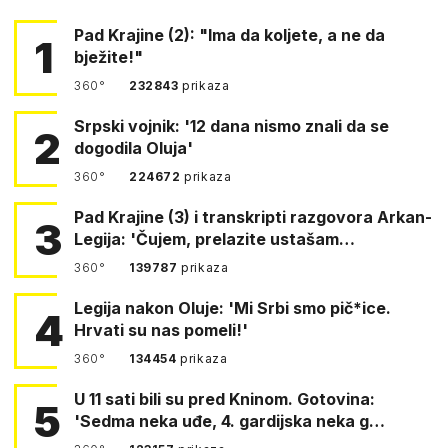
Pad Krajine (2): "Ima da koljete, a ne da
1
bježite!"
360°
232843
prikaza
Srpski vojnik: '12 dana nismo znali da se
2
dogodila Oluja'
360°
224672
prikaza
Pad Krajine (3) i transkripti razgovora Arkan-
3
Legija: 'Čujem, prelazite ustašam…
360°
139787
prikaza
Legija nakon Oluje: 'Mi Srbi smo pič*ice.
4
Hrvati su nas pomeli!'
360°
134454
prikaza
U 11 sati bili su pred Kninom. Gotovina:
5
'Sedma neka uđe, 4. gardijska neka g…