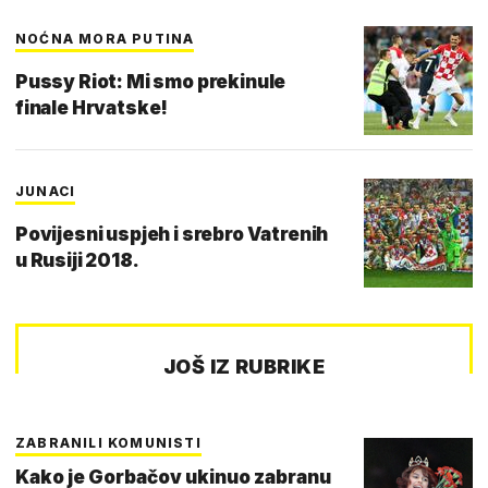
NOĆNA MORA PUTINA
Pussy Riot: Mi smo prekinule
finale Hrvatske!
JUNACI
Povijesni uspjeh i srebro Vatrenih
u Rusiji 2018.
JOŠ IZ RUBRIKE
ZABRANILI KOMUNISTI
Kako je Gorbačov ukinuo zabranu