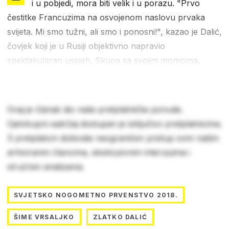
i u pobjedi, mora biti velik i u porazu. "Prvo
čestitke Francuzima na osvojenom naslovu prvaka
svijeta. Mi smo tužni, ali smo i ponosni!", kazao je Dalić,
čovjek koji je u Rusiji objektivno napravio
spektakularan uspjeh. Skupa sa svojim momcima.
Ovaj je članak dio naše pretplatničke ponude.
Cjelokupni sadržaj dostupan je isključivo pretplatnicima.
S pretplatom dobivate neograničen pristup svim našim
arhiviranim člancima, ekskluzivnim intervjuima i
stručnim analizama.
SVJETSKO NOGOMETNO PRVENSTVO 2018.
ŠIME VRSALJKO
ZLATKO DALIĆ