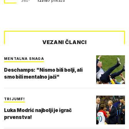
360°
123157
prikaza
VEZANI ČLANCI
MENTALNA SNAGA
Deschamps: "Nismo bili bolji, ali
smo bili mentalno jači"
TRIJUMF!
Luka Modrić najbolji je igrač
prvenstva!