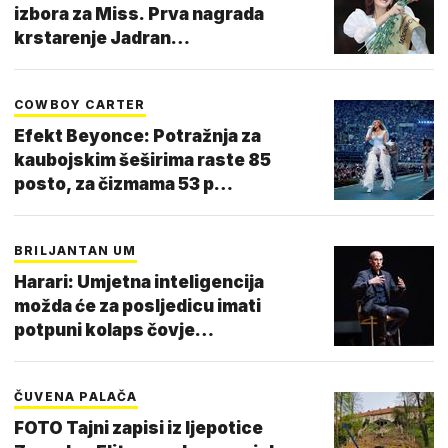
izbora za Miss. Prva nagrada
krstarenje Jadran…
COWBOY CARTER
Efekt Beyonce: Potražnja za
kaubojskim šeširima raste 85
posto, za čizmama 53 p…
BRILJANTAN UM
Harari: Umjetna inteligencija
možda će za posljedicu imati
potpuni kolaps čovje…
ČUVENA PALAČA
FOTO Tajni zapisi iz ljepotice