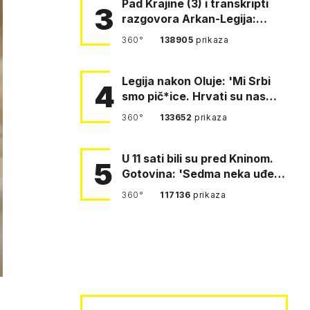
Pad Krajine (3) i transkripti
3
razgovora Arkan-Legija:
'Čujem, prelazite ustašam…
360°
138905
prikaza
Legija nakon Oluje: 'Mi Srbi
4
smo pič*ice. Hrvati su nas
pomeli!'
360°
133652
prikaza
U 11 sati bili su pred Kninom.
5
Gotovina: 'Sedma neka uđe,
4. gardijska neka g…
360°
117136
prikaza