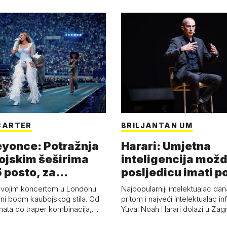
CARTER
BRILJANTAN UM
eyonce: Potražnja
Harari: Umjetna
ojskim šeširima
inteligencija možd
 posto, za
posljedicu imati p
a 53 p…
kolaps čovje…
svojim koncertom u Londonu
Najpopularniji intelektualac dan
ni boom kaubojskog stila. Od
pritom i najveći intelektualac i
anata do traper kombinacija,…
Yuval Noah Harari dolazi u Za