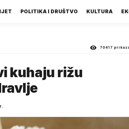
IJET
POLITIKA I DRUŠTVO
KULTURA
EK
70417
prikaz
vi kuhaju rižu
ravlje
7.