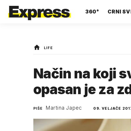
360°
CRNI SV
LIFE
Način na koji s
opasan je za zd
Martina Japec
PIŠE
09. VELJAČE 201