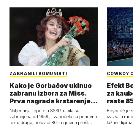
ZABRANILI KOMUNISTI
COWBOY 
Kako je Gorbačov ukinuo
Efekt B
zabranu izbora za Miss.
za kaub
Prva nagrada krstarenje
raste 85
Jadran…
čizmam
Natjecanja ljepote u SSSR-u bila su
Beyoncé je 
zabranjena od 1959., i započela su ponovno
izazvala mod
tek u drugoj polovici 80-ih godina prošl…
lažnih dijam