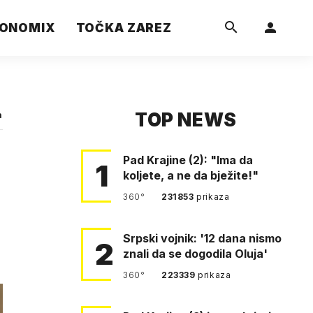
ONOMIX
TOČKA ZAREZ
TOP NEWS
a
Pad Krajine (2): "Ima da
1
koljete, a ne da bježite!"
360°
231853
prikaza
Srpski vojnik: '12 dana nismo
2
znali da se dogodila Oluja'
360°
223339
prikaza