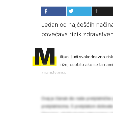
Jedan od najčešćih načina 
povećava rizik zdravstve
M
ilijuni ljudi svakodnevno ri
riže, osobito ako se ta nam
znanstvenici.
Ovaj je članak dio naše pretplatničke
pretplatnicima. S pretplatom dobivat