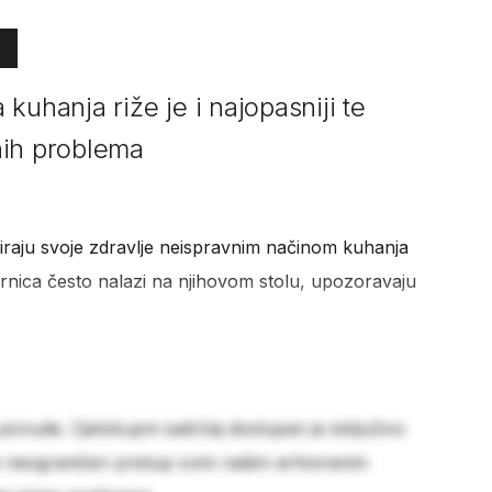
kuhanja riže je i najopasniji te
nih problema
skiraju svoje zdravlje neispravnim načinom kuhanja
irnica često nalazi na njihovom stolu, upozoravaju
 ponude. Cjelokupni sadržaj dostupan je isključivo
e neograničen pristup svim našim arhiviranim