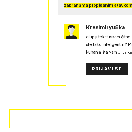
zabranama propisanim stavkom 
Kresimiryu8ka
gluplji tekst nisam čita
ste tako inteligentni ? 
kuhanja šta vam
... prika
PRIJAVI SE