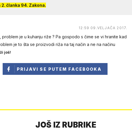
2. članka 94. Zakona.
12:59 09.VELJAČA 2017.
o , problem je u kuhanju riže ? Pa gospodo s čime se vi hranite kad
Problem je to šta se proizvodi riža na taj način a ne na načinu
ži još!
PRIJAVI SE
PUTEM FACEBOOKA
JOŠ IZ RUBRIKE