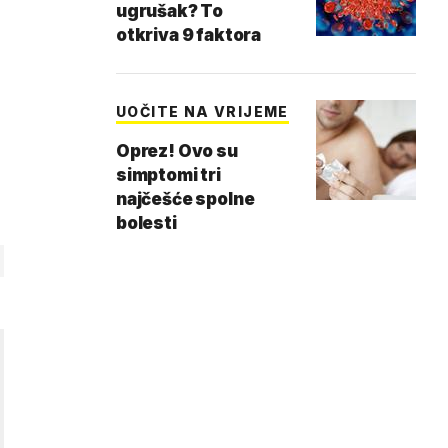
ugrušak? To
otkriva 9 faktora
UOČITE NA VRIJEME
Oprez! Ovo su
simptomi tri
najčešće spolne
bolesti