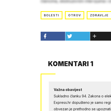
člancima, ekskluzivnim intervjuima i 
BOLESTI
OTROV
ZDRAVLJE
KOMENTARI 1
Važna obavijest
Sukladno članku 94. Zakona o elek
Express.hr dopušteno je samo regist
obvezan je prethodno se upoznati