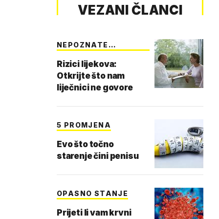
VEZANI ČLANCI
NEPOZNATE
NUSPOJAVE
Rizici lijekova:
Otkrijte što nam
liječnici ne govore
5 PROMJENA
Evo što točno
starenje čini penisu
OPASNO STANJE
Prijeti li vam krvni