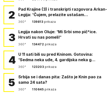
Pad Krajine (3) i transkripti razgovora Arkan-
2
Legija: 'Čujem, prelazite ustašam…
360°
139813
prikaza
Legija nakon Oluje: 'Mi Srbi smo pič*ice.
3
Hrvati su nas pomeli!'
360°
134472
prikaza
U 11 sati bili su pred Kninom. Gotovina:
4
'Sedma neka uđe, 4. gardijska neka g…
360°
123203
prikaza
Srbija se i danas pita: Zašto je Knin pao za
5
samo 24 sata?
360°
110645
prikaza