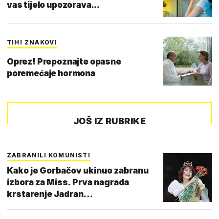
vas tijelo upozorava...
TIHI ZNAKOVI
Oprez! Prepoznajte opasne
poremećaje hormona
JOŠ IZ RUBRIKE
ZABRANILI KOMUNISTI
Kako je Gorbačov ukinuo zabranu
izbora za Miss. Prva nagrada
krstarenje Jadran…