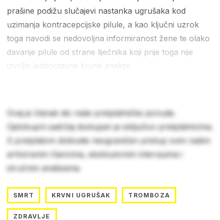
prašine podižu slučajevi nastanka ugrušaka kod
uzimanja kontracepcijske pilule, a kao ključni uzrok
toga navodi se nedovoljna informiranost žene te olako
davanje pilule od strane liječnika koji prije toga nije
izvršio jednostavne krvne analize.
Ovaj je članak dio naše pretplatničke ponude.
Cjelokupni sadržaj dostupan je isključivo pretplatnicima.
S pretplatom dobivate neograničen pristup svim našim
arhiviranim člancima, ekskluzivnim intervjuima i
stručnim analizama.
SMRT
KRVNI UGRUŠAK
TROMBOZA
ZDRAVLJE