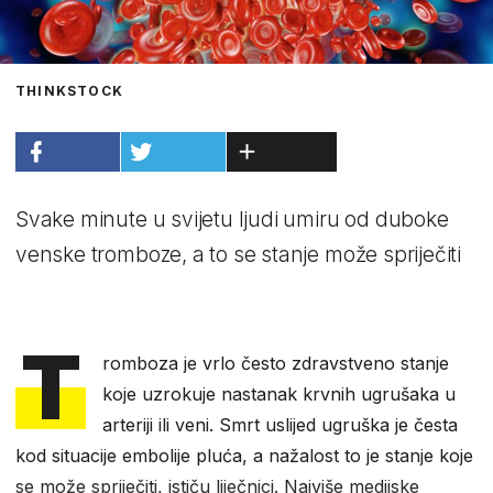
THINKSTOCK
Svake minute u svijetu ljudi umiru od duboke
venske tromboze, a to se stanje može spriječiti
T
romboza je vrlo često zdravstveno stanje
koje uzrokuje nastanak krvnih ugrušaka u
arteriji ili veni. Smrt uslijed ugruška je česta
kod situacije embolije pluća, a nažalost to je stanje koje
se može spriječiti, ističu liječnici. Najviše medijske