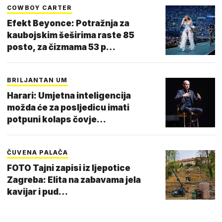
COWBOY CARTER
Efekt Beyonce: Potražnja za
kaubojskim šeširima raste 85
posto, za čizmama 53 p…
BRILJANTAN UM
Harari: Umjetna inteligencija
možda će za posljedicu imati
potpuni kolaps čovje…
ČUVENA PALAČA
FOTO Tajni zapisi iz ljepotice
Zagreba: Elita na zabavama jela
kavijar i pud…