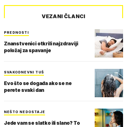
VEZANI ČLANCI
PREDNOSTI
Znanstvenici otkrili najzdraviji
položaj za spavanje
SVAKODNEVNI TUŠ
Evo što se događa ako se ne
perete svaki dan
NEŠTO NEDOSTAJE
Jede vam se slatko ili slano? To