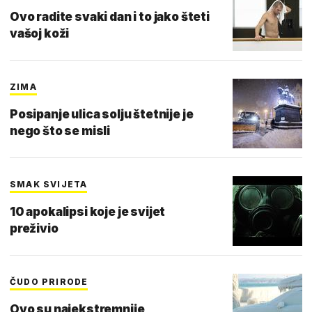
Ovo radite svaki dan i to jako šteti
vašoj koži
ZIMA
Posipanje ulica solju štetnije je
nego što se misli
SMAK SVIJETA
10 apokalipsi koje je svijet
preživio
ČUDO PRIRODE
Ovo su najekstremnije