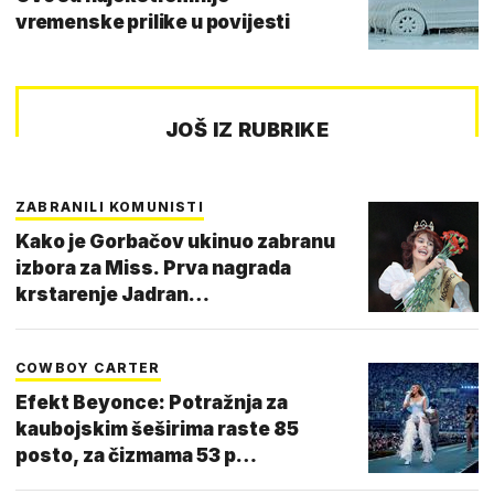
vremenske prilike u povijesti
JOŠ IZ RUBRIKE
ZABRANILI KOMUNISTI
Kako je Gorbačov ukinuo zabranu
izbora za Miss. Prva nagrada
krstarenje Jadran…
COWBOY CARTER
Efekt Beyonce: Potražnja za
kaubojskim šeširima raste 85
posto, za čizmama 53 p…