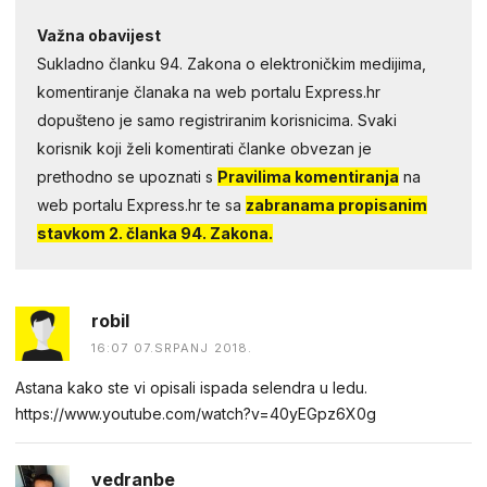
Važna obavijest
Sukladno članku 94. Zakona o elektroničkim medijima,
komentiranje članaka na web portalu Express.hr
dopušteno je samo registriranim korisnicima. Svaki
korisnik koji želi komentirati članke obvezan je
prethodno se upoznati s
Pravilima komentiranja
na
web portalu Express.hr te sa
zabranama propisanim
stavkom 2. članka 94. Zakona.
robil
16:07 07.SRPANJ 2018.
Astana kako ste vi opisali ispada selendra u ledu.
https://www.youtube.com/watch?v=40yEGpz6X0g
vedranbe