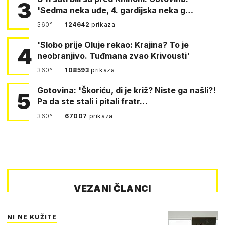
3
'Sedma neka uđe, 4. gardijska neka g…
360°
124642
prikaza
'Slobo prije Oluje rekao: Krajina? To je
4
neobranjivo. Tuđmana zvao Krivousti'
360°
108593
prikaza
Gotovina: 'Škoriću, di je križ? Niste ga našli?!
5
Pa da ste stali i pitali fratr…
360°
67007
prikaza
VEZANI ČLANCI
NI NE KUŽITE