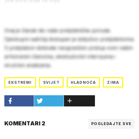
žive puno dulje od toga.
Ovaj je članak dio naše pretplatničke ponude.
Cjelokupni sadržaj dostupan je isključivo pretplatnicima.
S pretplatom dobivate neograničen pristup svim našim
arhiviranim člancima, ekskluzivnim intervjuima i
stručnim analizama.
EKSTREMI
SVIJET
HLADNOĆA
ZIMA
KOMENTARI 2
POGLEDAJTE SVE