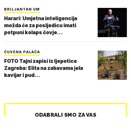
BRILJANTAN UM
Harari: Umjetna inteligencija
možda će za posljedicu imati
potpuni kolaps čovje…
ČUVENA PALAČA
FOTO Tajni zapisi iz ljepotice
Zagreba: Elita na zabavama jela
kavijar i pud…