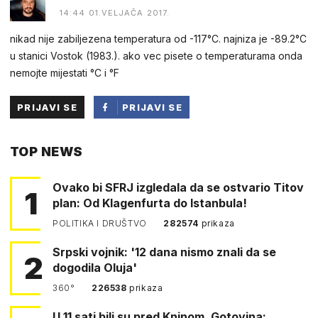
14:44 01.VELJAČA 2017.
nikad nije zabiljezena temperatura od -117°C. najniza je -89.2°C
u stanici Vostok (1983.). ako vec pisete o temperaturama onda
nemojte mijestati °C i °F
PRIJAVI SE
PRIJAVI SE
PUTEM
TOP NEWS
FACEBOOKA
Ovako bi SFRJ izgledala da se ostvario Titov
1
plan: Od Klagenfurta do Istanbula!
POLITIKA I DRUŠTVO
282574
prikaza
Srpski vojnik: '12 dana nismo znali da se
2
dogodila Oluja'
360°
226538
prikaza
U 11 sati bili su pred Kninom. Gotovina: