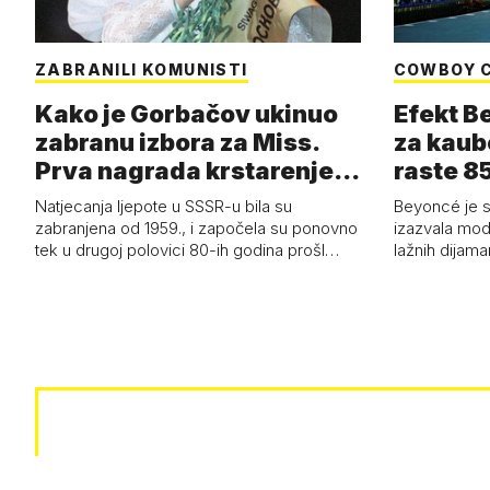
ZABRANILI KOMUNISTI
COWBOY 
Kako je Gorbačov ukinuo
Efekt B
zabranu izbora za Miss.
za kaub
Prva nagrada krstarenje
raste 85
Jadran…
čizmam
Natjecanja ljepote u SSSR-u bila su
Beyoncé je 
zabranjena od 1959., i započela su ponovno
izazvala mod
tek u drugoj polovici 80-ih godina prošl…
lažnih dijam