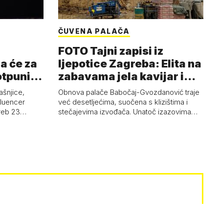
ČUVENA PALAČA
FOTO Tajni zapisi iz
a će za
ljepotice Zagreba: Elita na
otpuni
zabavama jela kavijar i
pud…
ašnjice,
Obnova palače Babočaj-Gvozdanović traje
nfluencer
već desetljećima, suočena s klizištima i
greb 23…
stečajevima izvođača. Unatoč izazovima…