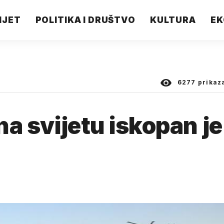
IJET
POLITIKA I DRUŠTVO
KULTURA
EK
6277
prikaz
 na svijetu iskopan je