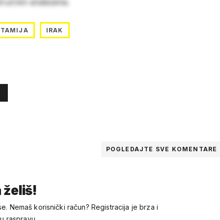
stručnim analizama.
TAMIJA
IRAK
POGLEDAJTE SVE
KOMENTARE
 želiš!
se. Nemaš korisnički račun? Registracija je brza i
 u raspravu.