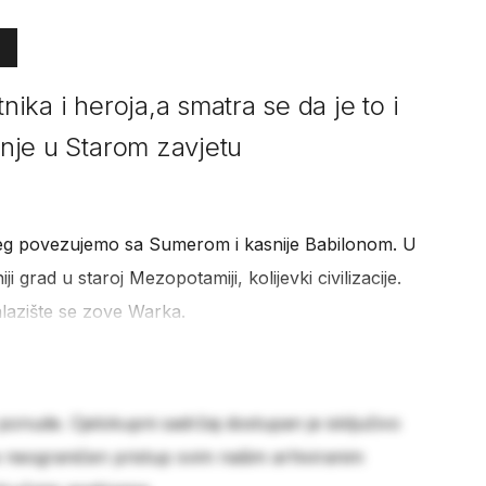
tnika i heroja,a smatra se da je to i
minje u Starom zavjetu
eg povezujemo sa Sumerom i kasnije Babilonom. U
i grad u staroj Mezopotamiji, kolijevki civilizacije.
alazište se zove Warka.
 ponude. Cjelokupni sadržaj dostupan je isključivo
e neograničen pristup svim našim arhiviranim