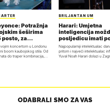
CARTER
BRILJANTAN UM
eyonce: Potražnja
Harari: Umjetna
ojskim šeširima
inteligencija možd
 posto, za
posljedicu imati p
a 53 p…
kolaps čovje…
svojim koncertom u Londonu
Najpopularniji intelektualac dan
ni boom kaubojskog stila. Od
pritom i najveći intelektualac i
anata do traper kombinacija,…
Yuval Noah Harari dolazi u Za