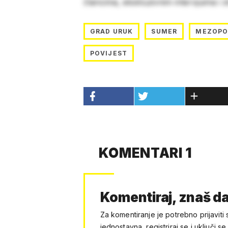
člancima, ekskluzivnim intervjuima i 
GRAD URUK
SUMER
MEZOPO
POVIJEST
KOMENTARI 1
Komentiraj, znaš da
Za komentiranje je potrebno prijaviti 
jednostavna, registriraj se i uključi se