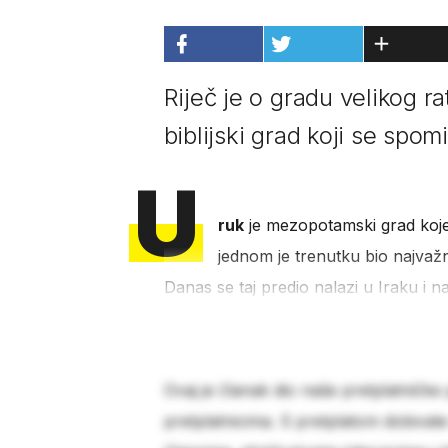
Riječ je o gradu velikog ra
biblijski grad koji se spo
U
ruk
je mezopotamski grad koj
jednom je trenutku bio najvažnij
Danas se taj predio nalazi u Iraku i n
Ovaj je članak dio naše pretplatničke
pretplatnicima. S pretplatom dobivat