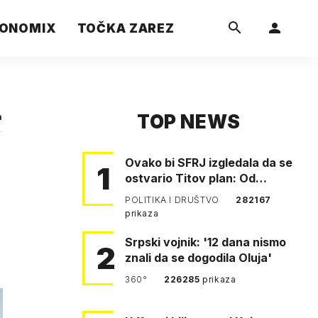
ONOMIX
TOČKA ZAREZ
TOP NEWS
a
Ovako bi SFRJ izgledala da se
1
ostvario Titov plan: Od
Klagenfurta do Istanbula!
POLITIKA I DRUŠTVO
282167
prikaza
Srpski vojnik: '12 dana nismo
2
znali da se dogodila Oluja'
360°
226285
prikaza