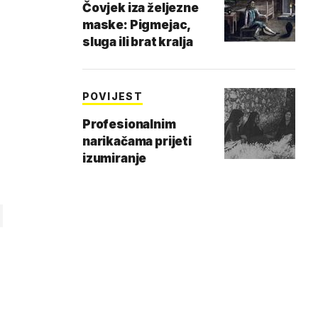
Čovjek iza željezne
maske: Pigmejac,
sluga ili brat kralja
POVIJEST
Profesionalnim
narikačama prijeti
izumiranje