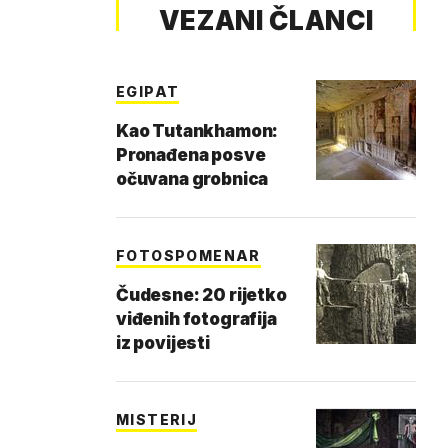
VEZANI ČLANCI
EGIPAT
Kao Tutankhamon:
Pronađena posve
očuvana grobnica
FOTOSPOMENAR
Čudesne: 20 rijetko
viđenih fotografija
iz povijesti
MISTERIJ