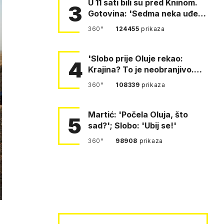
U 11 sati bili su pred Kninom.
3
Gotovina: 'Sedma neka uđe,
4. gardijska neka g…
360°
124455
prikaza
'Slobo prije Oluje rekao:
4
Krajina? To je neobranjivo.
Tuđmana zvao Krivousti'
360°
108339
prikaza
Martić: 'Počela Oluja, što
5
sad?'; Slobo: 'Ubij se!'
360°
98908
prikaza