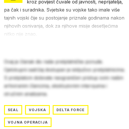
kroz povijest čuvale od javnosti, neprijatelja,
pa čak i suradnika. Svjetske su vojske tako imale više
tajnih vojski čije su postojanje priznale godinama nakon
njihovih osnivanja, dok za njihove misije desetljećima
nitko nije znao.
Ovaj je članak dio naše pretplatničke ponude.
Cjelokupni sadržaj dostupan je isključivo pretplatnicima.
S pretplatom dobivate neograničen pristup svim našim
arhiviranim člancima, ekskluzivnim intervjuima i
stručnim analizama.
SEAL
VOJSKA
DELTA FORCE
VOJNA OPERACIJA