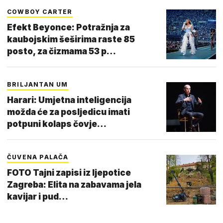
COWBOY CARTER
Efekt Beyonce: Potražnja za
kaubojskim šeširima raste 85
posto, za čizmama 53 p…
BRILJANTAN UM
Harari: Umjetna inteligencija
možda će za posljedicu imati
potpuni kolaps čovje…
ČUVENA PALAČA
FOTO Tajni zapisi iz ljepotice
Zagreba: Elita na zabavama jela
kavijar i pud…