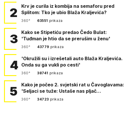
Krv je curila iz kombija na semaforu pred
2
Splitom: Tko je ubio Blaža Kraljevića?
360°
63551
prikaza
Kako se Stipetiću predao Čedo Bulat:
3
'Tuđman je htio da se prerušim u ženu'
360°
43779
prikaza
'Okružili su i izrešetali auto Blaža Kraljevića.
4
Onda su ga vukli po cesti'
360°
38741
prikaza
Kako je počeo 2. svjetski rat u Čavoglavama:
5
'Seljaci se tuže: Ustaše nas pljač…
360°
34723
prikaza