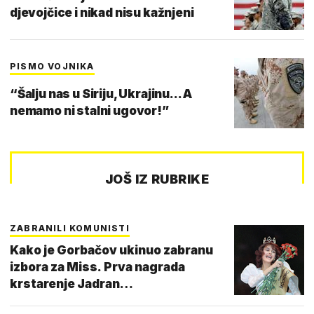
djevojčice i nikad nisu kažnjeni
PISMO VOJNIKA
“Šalju nas u Siriju, Ukrajinu... A
nemamo ni stalni ugovor!”
JOŠ IZ RUBRIKE
ZABRANILI KOMUNISTI
Kako je Gorbačov ukinuo zabranu
izbora za Miss. Prva nagrada
krstarenje Jadran…