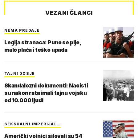
VEZANI ČLANCI
NEMA PREDAJE
Legija stranaca: Puno se pije,
malo plaća i teško upada
TAJNI DOSJE
Skandalozni dokumenti: Nacisti
su nakon rata imali tajnu vojsku
od 10.000 ljudi
SEKSUALNI IMPERIJAL…
Američki vojnici silovali su 54