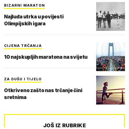
BIZARNI MARATON
Najluđa utrka u povijesti
Olimpijskih igara
CIJENA TRČANJA
10 najskupljih maratona na svijetu
ZA DUŠU I TIJELO
Otkriveno zašto nas trčanje čini
sretnima
JOŠ IZ RUBRIKE