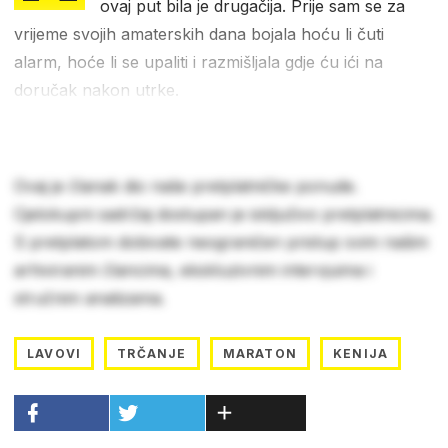
ovaj put bila je drugačija. Prije sam se za
vrijeme svojih amaterskih dana bojala hoću li čuti
alarm, hoće li se upaliti i razmišljala gdje ću ići na
doručak nakon utrke.
Ovaj je članak dio naše pretplatničke ponude.
Cjelokupni sadržaj dostupan je isključivo pretplatnicima.
S pretplatom dobivate neograničen pristup svim našim
arhiviranim člancima, ekskluzivnim intervjuima i
stručnim analizama.
LAVOVI
TRČANJE
MARATON
KENIJA