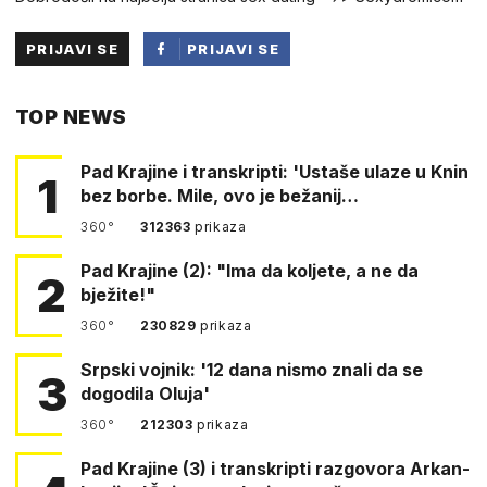
PRIJAVI SE
PRIJAVI SE
PUTEM
TOP NEWS
FACEBOOKA
Pad Krajine i transkripti: 'Ustaše ulaze u Knin
1
bez borbe. Mile, ovo je bežanij…
360°
312363
prikaza
Pad Krajine (2): "Ima da koljete, a ne da
2
bježite!"
360°
230829
prikaza
Srpski vojnik: '12 dana nismo znali da se
3
dogodila Oluja'
360°
212303
prikaza
Pad Krajine (3) i transkripti razgovora Arkan-