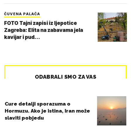
ČUVENA PALAČA
FOTO Tajni zapisi iz ljepotice
Zagreba: Elita na zabavama jela
kavijar i pud…