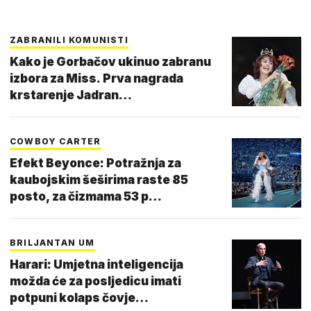
ZABRANILI KOMUNISTI
Kako je Gorbačov ukinuo zabranu
izbora za Miss. Prva nagrada
krstarenje Jadran…
COWBOY CARTER
Efekt Beyonce: Potražnja za
kaubojskim šeširima raste 85
posto, za čizmama 53 p…
BRILJANTAN UM
Harari: Umjetna inteligencija
možda će za posljedicu imati
potpuni kolaps čovje…