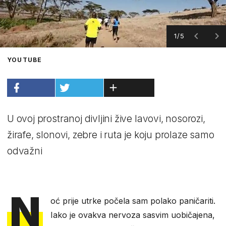
1/5
YOUTUBE
U ovoj prostranoj divljini žive lavovi, nosorozi,
žirafe, slonovi, zebre i ruta je koju prolaze samo
odvažni
N
oć prije utrke počela sam polako paničariti.
Iako je ovakva nervoza sasvim uobičajena,