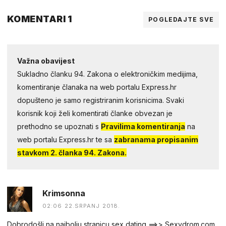
KOMENTARI 1
POGLEDAJTE SVE
Važna obavijest
Sukladno članku 94. Zakona o elektroničkim medijima,
komentiranje članaka na web portalu Express.hr
dopušteno je samo registriranim korisnicima. Svaki
korisnik koji želi komentirati članke obvezan je
prethodno se upoznati s
Pravilima komentiranja
na
web portalu Express.hr te sa
zabranama propisanim
stavkom 2. članka 94. Zakona.
Krimsonna
02:06 22.SRPANJ 2018.
Dobrodošli na najbolju stranicu sex dating ==>> Sexydrom.com