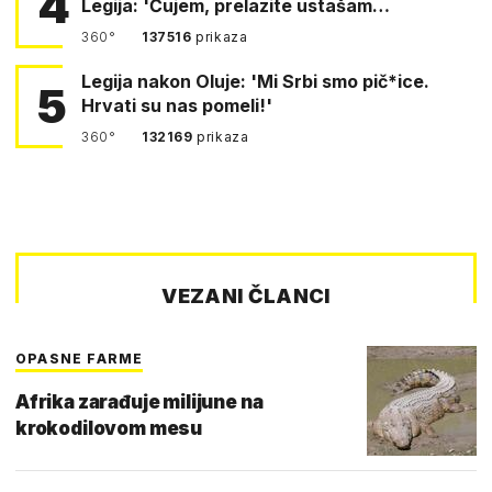
4
Legija: 'Čujem, prelazite ustašam…
360°
137516
prikaza
Legija nakon Oluje: 'Mi Srbi smo pič*ice.
5
Hrvati su nas pomeli!'
360°
132169
prikaza
VEZANI ČLANCI
OPASNE FARME
Afrika zarađuje milijune na
krokodilovom mesu