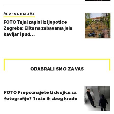
ČUVENA PALAČA
FOTO Tajni zapisi iz ljepotice
Zagreba: Elita na zabavama jela
kavijar i pud…