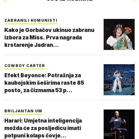
ZABRANILI KOMUNISTI
Kako je Gorbačov ukinuo zabranu
izbora za Miss. Prva nagrada
krstarenje Jadran…
COWBOY CARTER
Efekt Beyonce: Potražnja za
kaubojskim šeširima raste 85
posto, za čizmama 53 p…
BRILJANTAN UM
Harari: Umjetna inteligencija
možda će za posljedicu imati
potpuni kolaps čovje…