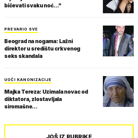
bičevati svaku noć..."
PREVARIO SVE
Beograd na nogama: Lažni
direktor u središtu crkvenog
seks skandala
UOČI KANONIZACIJE
Majka Tereza: Uzimala novac od
diktatora, zlostavljala
siromašne...
JOŠ IZ RUBRIKE