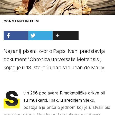
CONSTANTIN FILM
Najraniji pisani izvor o Papisi Ivani predstavlja
dokument "Chronica universalis Mettensis",
kojeg je u 13. stoljeću napisao Jean de Mailly
S
vih 266 poglavara Rimokatoličke crkve bili
su muškarci. Ipak, u srednjem vijeku,
postojala je priča o jednom koji je u stvari bio
prerušena žena. Ova legenda o takovanoj "Papisi