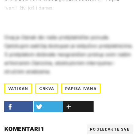
Ivani" živi još i danas.
Ovaj je članak dio naše pretplatničke ponude.
Cjelokupni sadržaj dostupan je isključivo pretplatnicima.
S pretplatom dobivate neograničen pristup svim našim
arhiviranim člancima, ekskluzivnim intervjuima i
stručnim analizama.
VATIKAN
CRKVA
PAPISA IVANA
KOMENTARI 1
POGLEDAJTE SVE