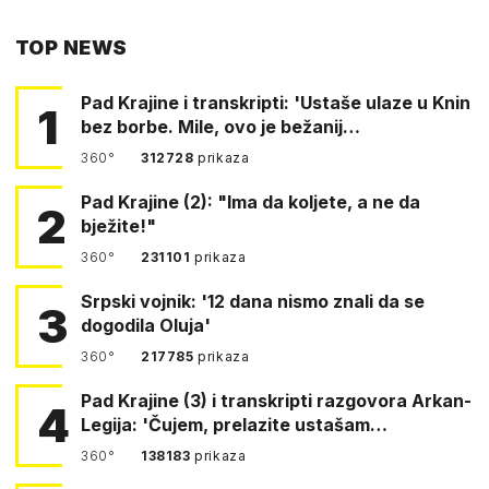
PUTEM
TOP NEWS
FACEBOOKA
Pad Krajine i transkripti: 'Ustaše ulaze u Knin
1
bez borbe. Mile, ovo je bežanij…
360°
312728
prikaza
Pad Krajine (2): "Ima da koljete, a ne da
2
bježite!"
360°
231101
prikaza
Srpski vojnik: '12 dana nismo znali da se
3
dogodila Oluja'
360°
217785
prikaza
Pad Krajine (3) i transkripti razgovora Arkan-
4
Legija: 'Čujem, prelazite ustašam…
360°
138183
prikaza