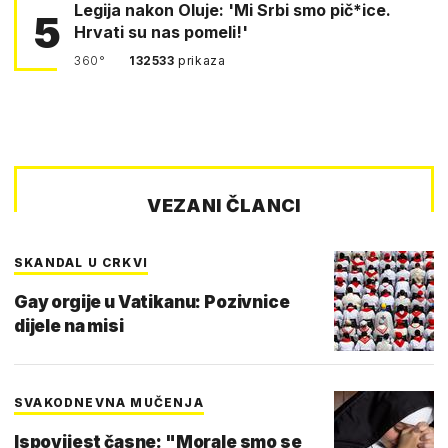
Legija nakon Oluje: 'Mi Srbi smo pič*ice.
5
Hrvati su nas pomeli!'
360°
132533
prikaza
VEZANI ČLANCI
SKANDAL U CRKVI
Gay orgije u Vatikanu: Pozivnice
dijele na misi
SVAKODNEVNA MUČENJA
Ispovijest časne: "Morale smo se