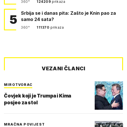
360°
124209
prikaza
Srbija se i danas pita: Zašto je Knin pao za
5
samo 24 sata?
360°
111370
prikaza
VEZANI ČLANCI
MIROTVORAC
Čovjek koji je Trumpa i Kima
posjeo za stol
MRAČNA POVIJEST