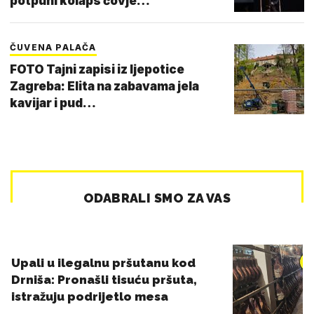
potpuni kolaps čovje…
ČUVENA PALAČA
FOTO Tajni zapisi iz ljepotice
Zagreba: Elita na zabavama jela
kavijar i pud…