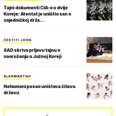
Tajni dokumenti CIA-e o dvije
Koreje: Atentat je uništio san o
zajedničkoj drža…
ČESTITI JOHN
SAD skriva prljavu tajnu o
naoružanju u Južnoj Koreji
ALARMANTNO
Nehumani posao uništava čitavu
državu