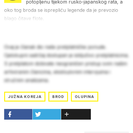
potopljenu tijekom rusko-japanskog rata, a
oko tog broda se isprepliću legende da je prevozio
blago čitave flote.
Ovaj je članak dio naše pretplatničke ponude.
Cjelokupni sadržaj dostupan je isključivo pretplatnicima.
S pretplatom dobivate neograničen pristup svim našim
arhiviranim člancima, ekskluzivnim intervjuima i
stručnim analizama.
JUŽNA KOREJA
BROD
OLUPINA