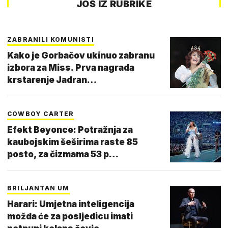
JOŠ IZ RUBRIKE
ZABRANILI KOMUNISTI
Kako je Gorbačov ukinuo zabranu
izbora za Miss. Prva nagrada
krstarenje Jadran…
COWBOY CARTER
Efekt Beyonce: Potražnja za
kaubojskim šeširima raste 85
posto, za čizmama 53 p…
BRILJANTAN UM
Harari: Umjetna inteligencija
možda će za posljedicu imati