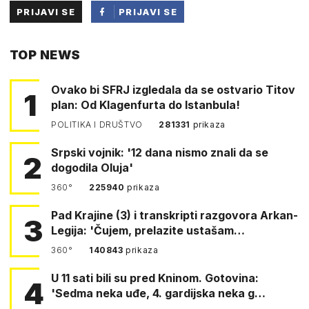
PRIJAVI SE
PRIJAVI SE
PUTEM
TOP NEWS
FACEBOOKA
Ovako bi SFRJ izgledala da se ostvario Titov
1
plan: Od Klagenfurta do Istanbula!
POLITIKA I DRUŠTVO
281331
prikaza
Srpski vojnik: '12 dana nismo znali da se
2
dogodila Oluja'
360°
225940
prikaza
Pad Krajine (3) i transkripti razgovora Arkan-
3
Legija: 'Čujem, prelazite ustašam…
360°
140843
prikaza
U 11 sati bili su pred Kninom. Gotovina:
4
'Sedma neka uđe, 4. gardijska neka g…