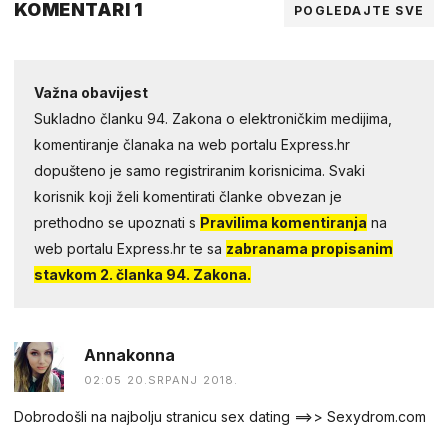
KOMENTARI 1
POGLEDAJTE SVE
Važna obavijest
Sukladno članku 94. Zakona o elektroničkim medijima,
komentiranje članaka na web portalu Express.hr
dopušteno je samo registriranim korisnicima. Svaki
korisnik koji želi komentirati članke obvezan je
prethodno se upoznati s
Pravilima komentiranja
na
web portalu Express.hr te sa
zabranama propisanim
stavkom 2. članka 94. Zakona.
Annakonna
02:05 20.SRPANJ 2018.
Dobrodošli na najbolju stranicu sex dating ==>> Sexydrom.com