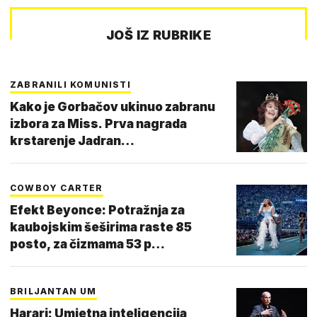
JOŠ IZ RUBRIKE
ZABRANILI KOMUNISTI
Kako je Gorbačov ukinuo zabranu
izbora za Miss. Prva nagrada
krstarenje Jadran…
COWBOY CARTER
Efekt Beyonce: Potražnja za
kaubojskim šeširima raste 85
posto, za čizmama 53 p…
BRILJANTAN UM
Harari: Umjetna inteligencija