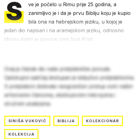
S
ve je počelo u Rimu prije 25 godina, a
zanimljivo je i da je prvu Bibliju koju je kupio
bila ona na hebrejskom jeziku, u kojoj je
jedan dio napisan i na aramejskom jeziku, odnosno
idiomu kojim je govorio sam Isus Krist.
Ovaj je članak dio naše pretplatničke ponude.
Cjelokupni sadržaj dostupan je isključivo pretplatnicima.
S pretplatom dobivate neograničen pristup svim našim
arhiviranim člancima, ekskluzivnim intervjuima i
stručnim analizama.
SINIŠA VUKOVIĆ
BIBLIJA
KOLEKCIONAR
KOLEKCIJA