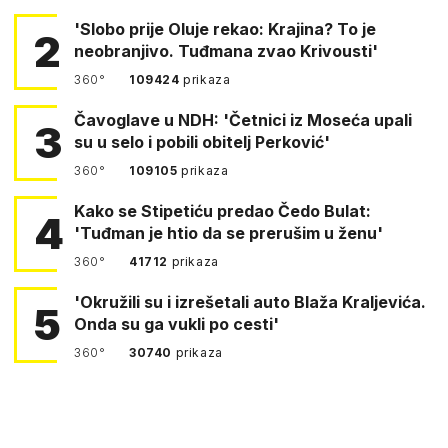
'Slobo prije Oluje rekao: Krajina? To je
2
neobranjivo. Tuđmana zvao Krivousti'
360°
109424
prikaza
Čavoglave u NDH: 'Četnici iz Moseća upali
3
su u selo i pobili obitelj Perković'
360°
109105
prikaza
Kako se Stipetiću predao Čedo Bulat:
4
'Tuđman je htio da se prerušim u ženu'
360°
41712
prikaza
'Okružili su i izrešetali auto Blaža Kraljevića.
5
Onda su ga vukli po cesti'
360°
30740
prikaza