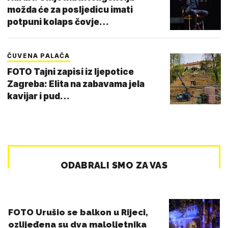
možda će za posljedicu imati
potpuni kolaps čovje…
ČUVENA PALAČA
FOTO Tajni zapisi iz ljepotice
Zagreba: Elita na zabavama jela
kavijar i pud…