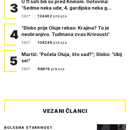
U 11 sati bili su pred Kninom. Gotovina:
3
'Sedma neka uđe, 4. gardijska neka g…
360°
124402
prikaza
'Slobo prije Oluje rekao: Krajina? To je
4
neobranjivo. Tuđmana zvao Krivousti'
360°
108249
prikaza
Martić: 'Počela Oluja, što sad?'; Slobo: 'Ubij
5
se!'
360°
98876
prikaza
VEZANI ČLANCI
BOLESNA STVARNOST