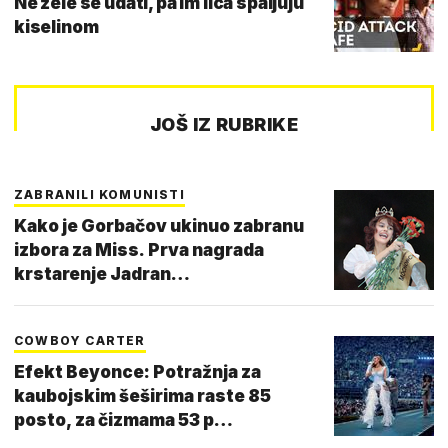
Ne žele se udati, pa im lica spaljuju
kiselinom
JOŠ IZ RUBRIKE
ZABRANILI KOMUNISTI
Kako je Gorbačov ukinuo zabranu
izbora za Miss. Prva nagrada
krstarenje Jadran…
COWBOY CARTER
Efekt Beyonce: Potražnja za
kaubojskim šeširima raste 85
posto, za čizmama 53 p…