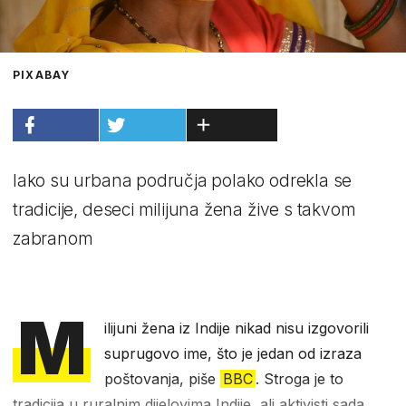
PIXABAY
Iako su urbana područja polako odrekla se
tradicije, deseci milijuna žena žive s takvom
zabranom
M
ilijuni žena iz Indije nikad nisu izgovorili
suprugovo ime, što je jedan od izraza
poštovanja, piše
BBC
. Stroga je to
tradicija u ruralnim dijelovima Indije, ali aktivisti sada