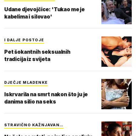
Udane djevojčice: 'Tukao me je
kabelima i silovao'
I DALJE POSTOJE
Pet šokantnih seksualnih
tradicija iz svijeta
DJEČJE MLADENKE
Iskrvarila na smrt nakon što ju je
danima silio na seks
STRAVIČNO KAŽNJAVAN…