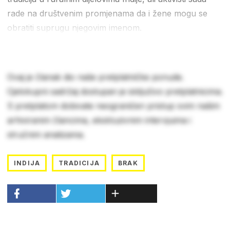
rade na društvenim promjenama da i žene mogu se
obratiti suprugu njegovim imenom.
Ovaj je članak dio naše pretplatničke ponude.
Cjelokupni sadržaj dostupan je isključivo pretplatnicima.
S pretplatom dobivate neograničen pristup svim našim
arhiviranim člancima, ekskluzivnim intervjuima i
stručnim analizama.
INDIJA
TRADICIJA
BRAK