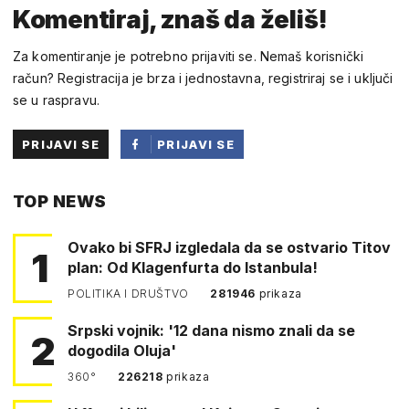
Komentiraj, znaš da želiš!
Za komentiranje je potrebno prijaviti se. Nemaš korisnički
račun? Registracija je brza i jednostavna, registriraj se i uključi
se u raspravu.
PRIJAVI SE
PRIJAVI SE
PUTEM
TOP NEWS
FACEBOOKA
Ovako bi SFRJ izgledala da se ostvario Titov
1
plan: Od Klagenfurta do Istanbula!
POLITIKA I DRUŠTVO
281946
prikaza
Srpski vojnik: '12 dana nismo znali da se
2
dogodila Oluja'
360°
226218
prikaza