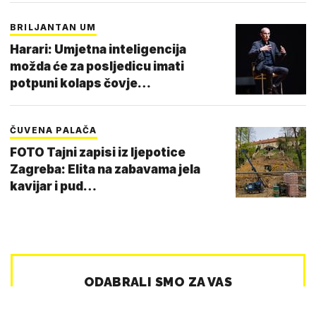
BRILJANTAN UM
Harari: Umjetna inteligencija
možda će za posljedicu imati
potpuni kolaps čovje…
ČUVENA PALAČA
FOTO Tajni zapisi iz ljepotice
Zagreba: Elita na zabavama jela
kavijar i pud…