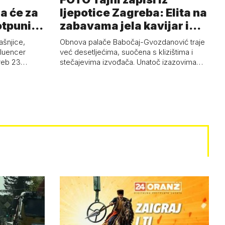
a će za
ljepotice Zagreba: Elita na
otpuni
zabavama jela kavijar i
pud…
ašnjice,
Obnova palače Babočaj-Gvozdanović traje
nfluencer
već desetljećima, suočena s klizištima i
greb 23…
stečajevima izvođača. Unatoč izazovima…