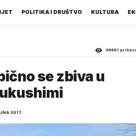
IJET
POLITIKA I DRUŠTVO
KULTURA
EK
46661
prikaz
bično se zbiva u
Fukushimi
UJNA 2017.