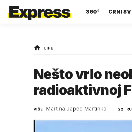
360°
CRNI SV
LIFE
Nešto vrlo neo
radioaktivnoj 
Martina Japec Martinko
PIŠE
22. R