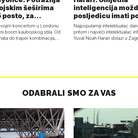
ojskim šeširima
inteligencija možd
 posto, za
posljedicu imati p
a 53 p…
kolaps čovje…
svojim koncertom u Londonu
Najpopularniji intelektualac dan
ni boom kaubojskog stila. Od
pritom i najveći intelektualac i
anata do traper kombinacija,…
Yuval Noah Harari dolazi u Za