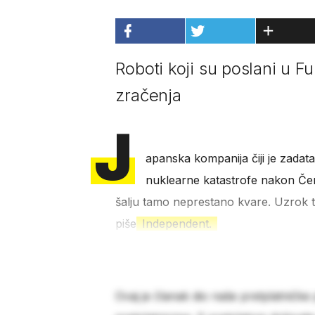
Roboti koji su poslani u F
zračenja
J
apanska kompanija čiji je zadata
nuklearne katastrofe nakon Čern
šalju tamo neprestano kvare. Uzrok to
piše
Independent.
Ovaj je članak dio naše pretplatničke