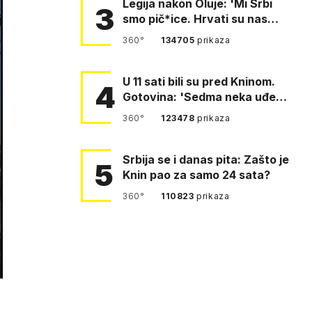
Legija nakon Oluje: 'Mi Srbi
3
smo pič*ice. Hrvati su nas
pomeli!'
360°
134705
prikaza
U 11 sati bili su pred Kninom.
4
Gotovina: 'Sedma neka uđe,
4. gardijska neka g…
360°
123478
prikaza
Srbija se i danas pita: Zašto je
5
Knin pao za samo 24 sata?
360°
110823
prikaza