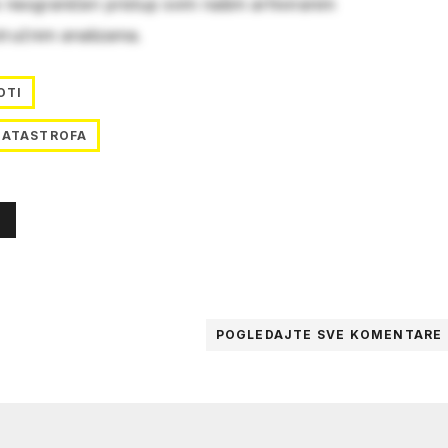
e neograničen pristup svim našim arhiviranim
stručnim analizama.
OTI
KATASTROFA
POGLEDAJTE SVE
KOMENTARE