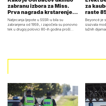
zabranu izbora za Miss.
za kaub
Prva nagrada krstarenje
raste 85
Jadran…
čizmam
Natjecanja ljepote u SSSR-u bila su
Beyoncé je 
zabranjena od 1959., i započela su ponovno
izazvala mod
tek u drugoj polovici 80-ih godina prošl…
lažnih dijam