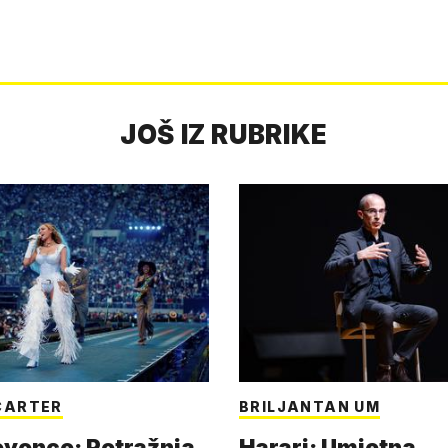
JOŠ IZ RUBRIKE
CARTER
BRILJANTAN UM
eyonce: Potražnja
Harari: Umjetna