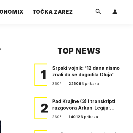
ONOMIX
TOČKA ZAREZ
TOP NEWS
a
Srpski vojnik: '12 dana nismo
1
znali da se dogodila Oluja'
360°
225064
prikaza
Pad Krajine (3) i transkripti
2
razgovora Arkan-Legija:
'Čujem, prelazite ustašam…
360°
140126
prikaza