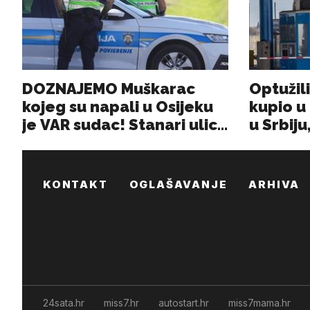
KONTAKT
OGLAŠAVANJE
ARHIVA
24sata.hr
miss7.hr
autostart.hr
miss7mama.hr