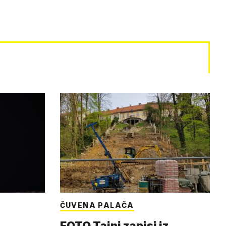
ČUVENA PALAČA
FOTO Tajni zapisi iz