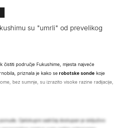
ukushimu su "umrli" od prevelikog
k čistiti područje Fukushime, mjesta najveće
obila, priznala je kako se
robotske sonde
koje
me, bez sumnje, su izrazito visoke razine radijacije,
 ponude. Cjelokupni sadržaj dostupan je isključivo