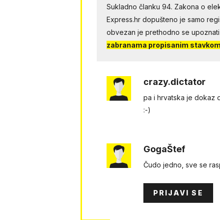
Sukladno članku 94. Zakona o elek
Express.hr dopušteno je samo regist
obvezan je prethodno se upoznati
zabranama propisanim stavkom 
crazy.dictator
pa i hrvatska je dokaz d
:-)
GogaŠtef
Čudo jedno, sve se rasp
PRIJAVI SE