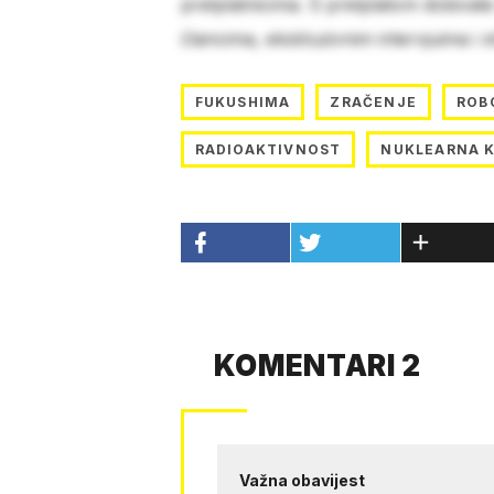
pretplatnicima. S pretplatom dobivat
člancima, ekskluzivnim intervjuima i 
FUKUSHIMA
ZRAČENJE
ROB
RADIOAKTIVNOST
NUKLEARNA 
KOMENTARI 2
Važna obavijest