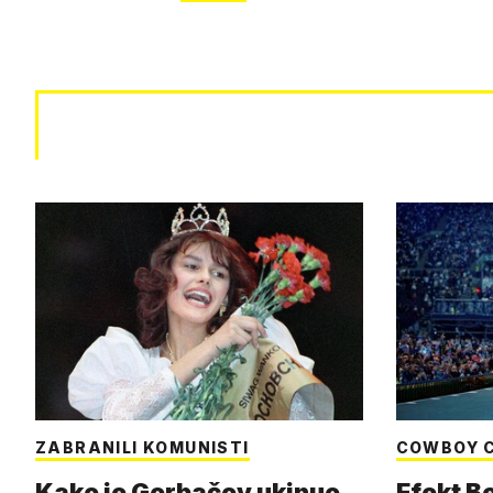
ZABRANILI KOMUNISTI
COWBOY 
Kako je Gorbačov ukinuo
Efekt B