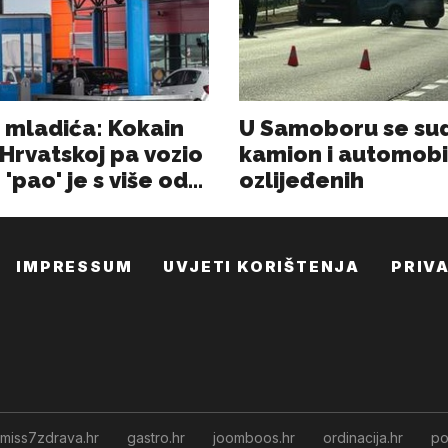
IMPRESSUM
UVJETI KORIŠTENJA
PRIV
miss7zdrava.hr
gastro.hr
joomboos.hr
ordinacija.hr
po