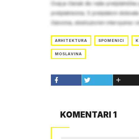
Ovaj je članak dio naše pretplatničke
pretplatnicima. S pretplatom dobivat
člancima, ekskluzivnim intervjuima i 
ARHITEKTURA
SPOMENICI
K
MOSLAVINA
KOMENTARI 1