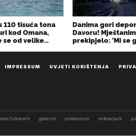
IMPRESSUM
UVJETI KORIŠTENJA
PRIV
miss7zdrava.hr
gastro.hr
joomboos.hr
ordinacija.hr
po