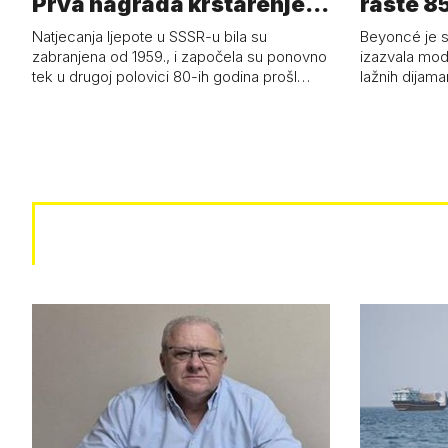
Prva nagrada krstarenje
raste 85
Jadran…
čizmam
Natjecanja ljepote u SSSR-u bila su
Beyoncé je 
zabranjena od 1959., i započela su ponovno
izazvala mod
tek u drugoj polovici 80-ih godina prošl…
lažnih dijam