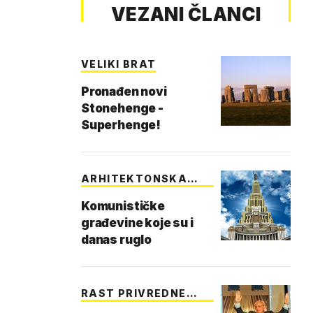
VEZANI ČLANCI
VELIKI BRAT
Pronađen novi
Stonehenge -
Superhenge!
ARHITEKTONSKA
ŠIZOF…
Komunističke
građevine koje su i
danas ruglo
RAST PRIVREDNE
AKTI…