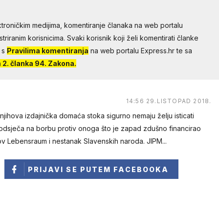
troničkim medijima, komentiranje članaka na web portalu
riranim korisnicima. Svaki korisnik koji želi komentirati članke
 s
Pravilima komentiranja
na web portalu Express.hr te sa
2. članka 94. Zakona.
14:56 29.LISTOPAD 2018.
i njihova izdajnička domaća stoka sigurno nemaju želju isticati
podsječa na borbu protiv onoga što je zapad zdušno financirao
rov Lebensraum i nestanak Slavenskih naroda. JIPM...
PRIJAVI SE
PUTEM FACEBOOKA