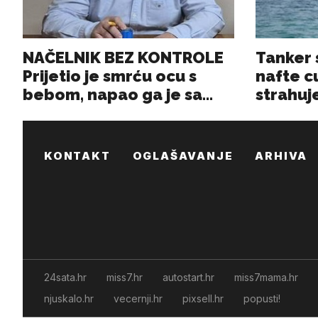
KONTAKT
OGLAŠAVANJE
ARHIVA
24sata.hr
miss7.hr
autostart.hr
miss7mama.hr
njuskalo.hr
vecernji.hr
pixsell.hr
popusti!