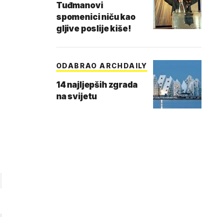
Tuđmanovi
spomenici niču kao
gljive poslije kiše!
ODABRAO ARCHDAILY
14 najljepših zgrada
na svijetu