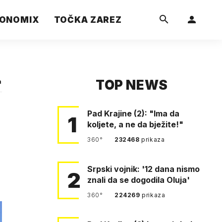
ONOMIX
TOČKA ZAREZ
TOP NEWS
a
Pad Krajine (2): "Ima da
1
koljete, a ne da bježite!"
360°
232468
prikaza
Srpski vojnik: '12 dana nismo
2
znali da se dogodila Oluja'
360°
224269
prikaza