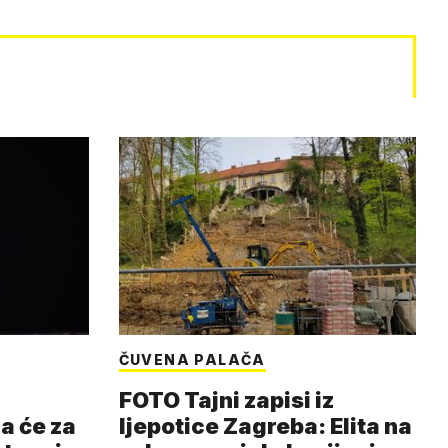
ČUVENA PALAČA
FOTO Tajni zapisi iz
a će za
ljepotice Zagreba: Elita na