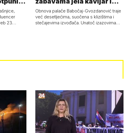
otpuni
zabavama jela kavijar i
pud…
ašnjice,
Obnova palače Babočaj-Gvozdanović traje
nfluencer
već desetljećima, suočena s klizištima i
greb 23…
stečajevima izvođača. Unatoč izazovima…