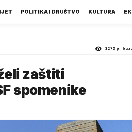
IJET
POLITIKA I DRUŠTVO
KULTURA
EK
3273
prikaz
li zaštiti
SF spomenike