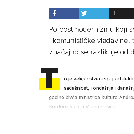
Po postmodernizmu koji se
i komunističke vladavine,
značajno se razlikuje od 
T
o je veličanstveni spoj arhitekt
sadašnjost, i ondašnja i današnj
godine bivša ministrica kulture Andre
Korduna kipara Vojina Bakića.