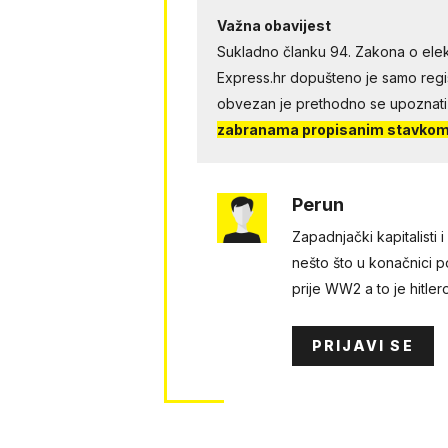
Važna obavijest
Sukladno članku 94. Zakona o elek
Express.hr dopušteno je samo regist
obvezan je prethodno se upoznati
zabranama propisanim stavkom 
Perun
Zapadnjački kapitalisti 
nešto što u konačnici 
prije WW2 a to je hitle
PRIJAVI SE