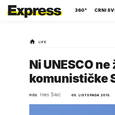
360°
CRNI SV
LIFE
Ni UNESCO ne že
komunističke 
Ines Šikić
PIŠE
05. LISTOPADA 2015.