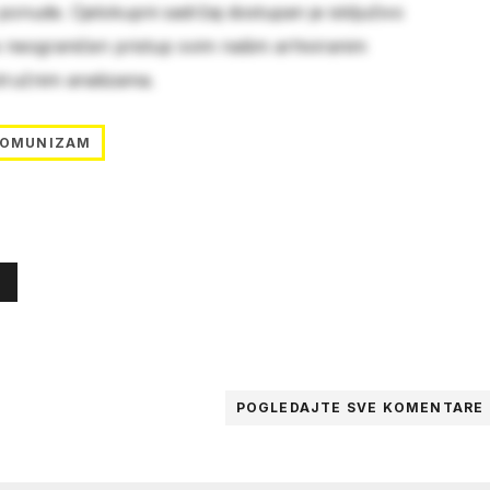
 ponude. Cjelokupni sadržaj dostupan je isključivo
e neograničen pristup svim našim arhiviranim
stručnim analizama.
OMUNIZAM
POGLEDAJTE SVE
KOMENTARE