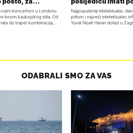
 posto, za
posljedicu imati p
a 53 p…
kolaps čovje…
svojim koncertom u Londonu
Najpopularniji intelektualac dan
ni boom kaubojskog stila. Od
pritom i najveći intelektualac i
anata do traper kombinacija,…
Yuval Noah Harari dolazi u Za