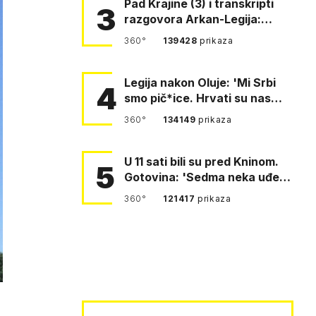
Pad Krajine (3) i transkripti
3
razgovora Arkan-Legija:
'Čujem, prelazite ustašam…
360°
139428
prikaza
Legija nakon Oluje: 'Mi Srbi
4
smo pič*ice. Hrvati su nas
pomeli!'
360°
134149
prikaza
U 11 sati bili su pred Kninom.
5
Gotovina: 'Sedma neka uđe,
4. gardijska neka g…
360°
121417
prikaza