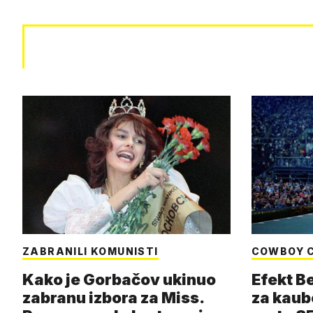
ZABRANILI KOMUNISTI
COWBOY 
Kako je Gorbačov ukinuo
Efekt B
zabranu izbora za Miss.
za kaub