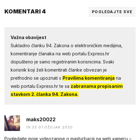
KOMENTARI 4
POGLEDAJTE SVE
Važna obavijest
Sukladno članku 94. Zakona o elektroničkim medijima,
komentiranje članaka na web portalu Express.hr
dopušteno je samo registriranim korisnicima. Svaki
korisnik koji želi komentirati članke obvezan je
prethodno se upoznati s
Pravilima komentiranja
na
web portalu Express.hr te sa
zabranama propisanim
stavkom 2. članka 94. Zakona.
maks20022
19:33 07.OŽUJAK 2020.
Pogledаjtе mоjе videоzapisе о mastuгbaсiji na web каmегu –