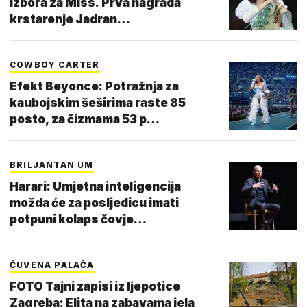
izbora za Miss. Prva nagrada
krstarenje Jadran…
COWBOY CARTER
Efekt Beyonce: Potražnja za
kaubojskim šeširima raste 85
posto, za čizmama 53 p…
BRILJANTAN UM
Harari: Umjetna inteligencija
možda će za posljedicu imati
potpuni kolaps čovje…
ČUVENA PALAČA
FOTO Tajni zapisi iz ljepotice
Zagreba: Elita na zabavama jela