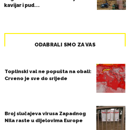
kavijar i pud…