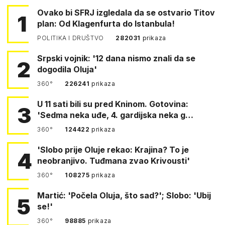
Ovako bi SFRJ izgledala da se ostvario Titov
1
plan: Od Klagenfurta do Istanbula!
POLITIKA I DRUŠTVO
282031
prikaza
Srpski vojnik: '12 dana nismo znali da se
2
dogodila Oluja'
360°
226241
prikaza
U 11 sati bili su pred Kninom. Gotovina:
3
'Sedma neka uđe, 4. gardijska neka g…
360°
124422
prikaza
'Slobo prije Oluje rekao: Krajina? To je
4
neobranjivo. Tuđmana zvao Krivousti'
360°
108275
prikaza
Martić: 'Počela Oluja, što sad?'; Slobo: 'Ubij
5
se!'
360°
98885
prikaza