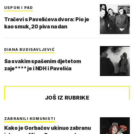
USPON I PAD
Tračevi s Pavelićeva dvora: Pio je
kao smuk, 20 piva na dan
DIANA BUDISAVLJEVIĆ
Sa svakim spašenim djetetom
zaje**** je i NDH i Pavelića
JOŠ IZ RUBRIKE
ZABRANILI KOMUNISTI
Kako je Gorbačov ukinuo zabranu