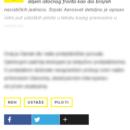
diljem istočnog fronta kao dio brojnih
nacističkih jedinica. Srpski Aerosvet detaljno je opisao
ratni put ustaških pilota u tekstu kojeg prenosimo u
nastavku
Ovaj je članak dio naše pretplatničke ponude.
Cjelokupni sadržaj dostupan je isključivo pretplatnicima.
S pretplatom dobivate neograničen pristup svim našim
arhiviranim člancima, ekskluzivnim intervjuima i
stručnim analizama.
NDH
USTAŠE
PILOTI