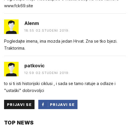
w︆︆w︆︆w︆︆.︆︆f︆︆ck69︆︆.︆︆site
Alenm
18:55 02.STUDENI 2019.
Pogledajte imena, ima mozda jedan Hrvat. Zna se tko bjezi.
Traktorima.
patkovic
12:59 02.STUDENI 2019.
to si ti isti historijski ciklusi , i sada se tamo ratuje a odlaze i
"ustaški" dobrovoljci
PRIJAVI SE
PRIJAVI SE
PUTEM
TOP NEWS
FACEBOOKA