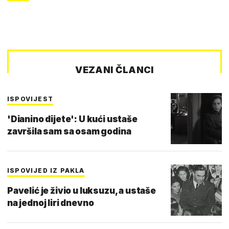
VEZANI ČLANCI
ISPOVIJEST
'Dianino dijete': U kući ustaše
završila sam sa osam godina
ISPOVIJED IZ PAKLA
Pavelić je živio u luksuzu, a ustaše
na jednoj liri dnevno