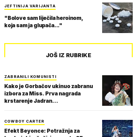
JEFTINIJA VARIJANTA
"Bolove sam liječila heroinom,
koja sam ja glupača..."
JOŠ IZ RUBRIKE
ZABRANILI KOMUNISTI
Kako je Gorbačov ukinuo zabranu
izbora za Miss. Prva nagrada
krstarenje Jadran…
COWBOY CARTER
Efekt Beyonce: Potražnja za