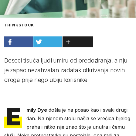
THINKSTOCK
Deseci tisuća ljudi umiru od predoziranja, a nju
je zapao nezahvalan zadatak otkrivanja novih
droga prije nego ubiju korisnike
E
mily Dye
došla je na posao kao i svaki drugi
dan. Na njenom stolu našla se vrećica bijelog
praha i nitko nije znao što je unutra i čemu
služi. Neke pretpostavke su postojale, ona radi za