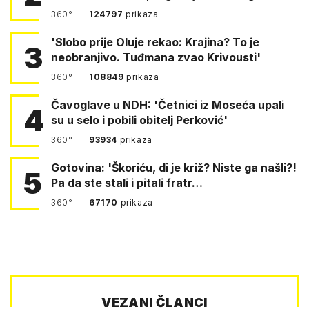
360°
124797
prikaza
'Slobo prije Oluje rekao: Krajina? To je
3
neobranjivo. Tuđmana zvao Krivousti'
360°
108849
prikaza
Čavoglave u NDH: 'Četnici iz Moseća upali
4
su u selo i pobili obitelj Perković'
360°
93934
prikaza
Gotovina: 'Škoriću, di je križ? Niste ga našli?!
5
Pa da ste stali i pitali fratr…
360°
67170
prikaza
VEZANI ČLANCI