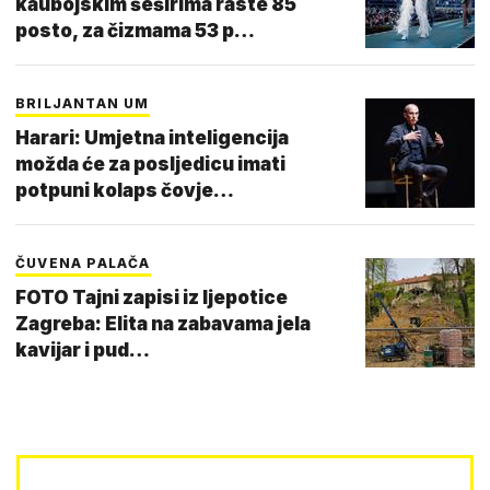
kaubojskim šeširima raste 85
posto, za čizmama 53 p…
BRILJANTAN UM
Harari: Umjetna inteligencija
možda će za posljedicu imati
potpuni kolaps čovje…
ČUVENA PALAČA
FOTO Tajni zapisi iz ljepotice
Zagreba: Elita na zabavama jela
kavijar i pud…