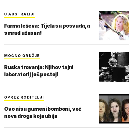
U AUSTRALIJI
Farma leševa: Tijela su posvuda, a
smrad užasan!
MOĆNO ORUŽJE
Ruska trovanja: Njihov tajni
laboratorij još postoji
OPREZ RODITELJI
Ovo nisu gumeni bomboni, već
nova droga koja ubija