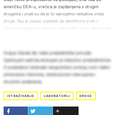
američku DEA-u, vrećica je zaplijenjena s drugim
drogama i znali su da je to vjerojatno nekakva vrsta
droge. Nju je zapao zadatak da identificira prah i
prenese kolegama njegove opasnosti i način djelovanja.
Ovaj je članak dio naše pretplatničke ponude.
Cjelokupni sadržaj dostupan je isključivo pretplatnicima.
S pretplatom dobivate neograničen pristup svim našim
arhiviranim člancima, ekskluzivnim intervjuima i
stručnim analizama.
ISTRAŽIVANJE
LABORATORIJ
DROGE