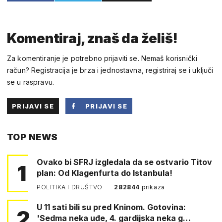
Komentiraj, znaš da želiš!
Za komentiranje je potrebno prijaviti se. Nemaš korisnički
račun? Registracija je brza i jednostavna, registriraj se i uključi
se u raspravu.
PRIJAVI SE
PRIJAVI SE
PUTEM
TOP NEWS
FACEBOOKA
Ovako bi SFRJ izgledala da se ostvario Titov
1
plan: Od Klagenfurta do Istanbula!
POLITIKA I DRUŠTVO
282844
prikaza
U 11 sati bili su pred Kninom. Gotovina:
2
'Sedma neka uđe, 4. gardijska neka g…