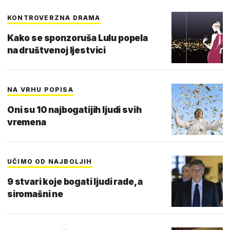
KONTROVERZNA DRAMA
Kako se sponzoruša Lulu popela
na društvenoj ljestvici
NA VRHU POPISA
Oni su 10 najbogatijih ljudi svih
vremena
UČIMO OD NAJBOLJIH
9 stvari koje bogati ljudi rade, a
siromašni ne