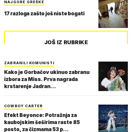
NAJGORE GREŠKE
17 razloga zašto još niste bogati
JOŠ IZ RUBRIKE
ZABRANILI KOMUNISTI
Kako je Gorbačov ukinuo zabranu
izbora za Miss. Prva nagrada
krstarenje Jadran…
COWBOY CARTER
Efekt Beyonce: Potražnja za
kaubojskim šeširima raste 85
posto, za čizmama 53 p…