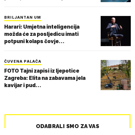
BRILJANTAN UM
Harari: Umjetna inteligencija
možda će za posljedicu imati
potpuni kolaps čovje…
ČUVENA PALAČA
FOTO Tajni zapisi iz ljepotice
Zagreba: Elita na zabavama jela
kavijar i pud…