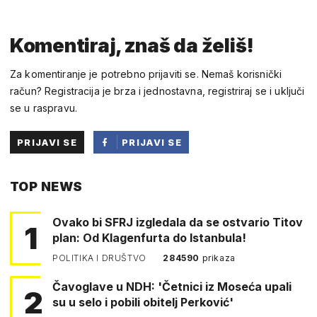
Komentiraj, znaš da želiš!
Za komentiranje je potrebno prijaviti se. Nemaš korisnički
račun? Registracija je brza i jednostavna, registriraj se i uključi
se u raspravu.
PRIJAVI SE
PRIJAVI SE
PUTEM
TOP NEWS
FACEBOOKA
Ovako bi SFRJ izgledala da se ostvario Titov
1
plan: Od Klagenfurta do Istanbula!
POLITIKA I DRUŠTVO
284590
prikaza
Čavoglave u NDH: 'Četnici iz Moseća upali
2
su u selo i pobili obitelj Perković'