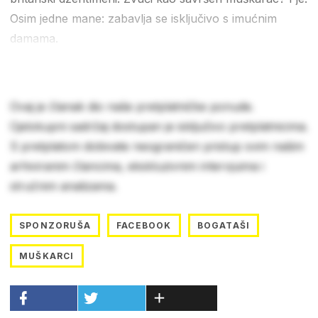
Osim jedne mane: zabavlja se isključivo s imućnim
damama.
Ovaj je članak dio naše pretplatničke ponude.
Cjelokupni sadržaj dostupan je isključivo pretplatnicima.
S pretplatom dobivate neograničen pristup svim našim
arhiviranim člancima, ekskluzivnim intervjuima i
stručnim analizama.
SPONZORUŠA
FACEBOOK
BOGATAŠI
MUŠKARCI