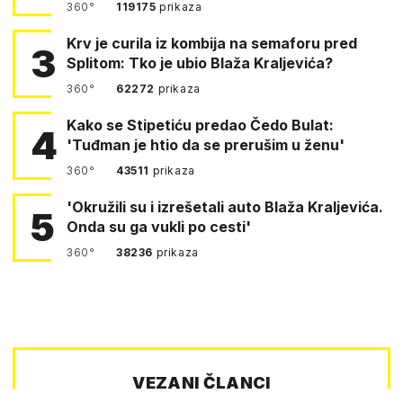
360°
119175
prikaza
Krv je curila iz kombija na semaforu pred
3
Splitom: Tko je ubio Blaža Kraljevića?
360°
62272
prikaza
Kako se Stipetiću predao Čedo Bulat:
4
'Tuđman je htio da se prerušim u ženu'
360°
43511
prikaza
'Okružili su i izrešetali auto Blaža Kraljevića.
5
Onda su ga vukli po cesti'
360°
38236
prikaza
VEZANI ČLANCI