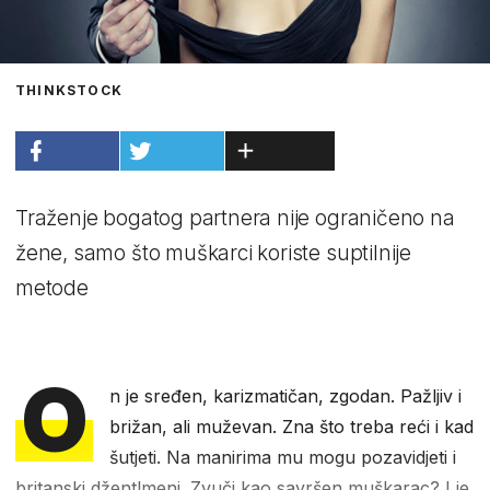
THINKSTOCK
Traženje bogatog partnera nije ograničeno na
žene, samo što muškarci koriste suptilnije
metode
O
n je sređen, karizmatičan, zgodan. Pažljiv i
brižan, ali muževan. Zna što treba reći i kad
šutjeti. Na manirima mu mogu pozavidjeti i
britanski džentlmeni. Zvuči kao savršen muškarac? I je.