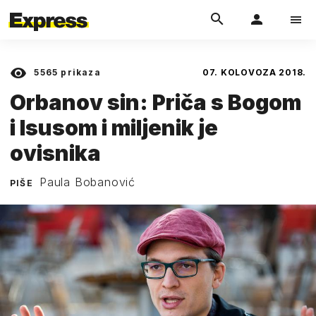
5565
prikaza
07. KOLOVOZA 2018.
Orbanov sin: Priča s Bogom
i Isusom i miljenik je
ovisnika
Paula Bobanović
PIŠE