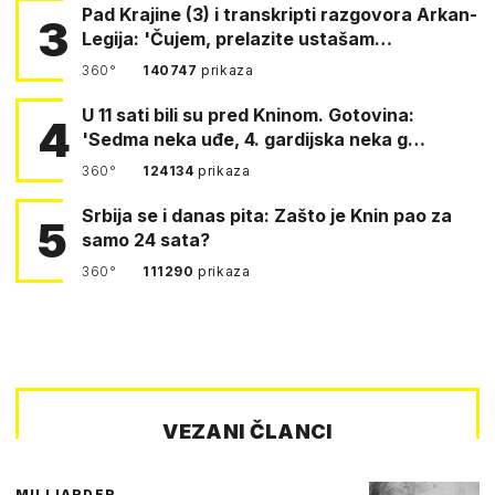
Pad Krajine (3) i transkripti razgovora Arkan-
3
Legija: 'Čujem, prelazite ustašam…
360°
140747
prikaza
U 11 sati bili su pred Kninom. Gotovina:
4
'Sedma neka uđe, 4. gardijska neka g…
360°
124134
prikaza
Srbija se i danas pita: Zašto je Knin pao za
5
samo 24 sata?
360°
111290
prikaza
VEZANI ČLANCI
MILIJARDER