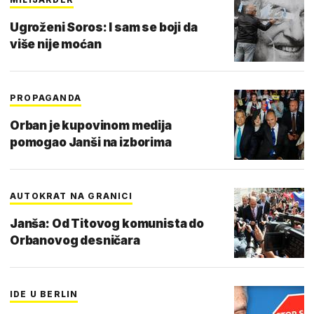
Ugroženi Soros: I sam se boji da
više nije moćan
PROPAGANDA
Orban je kupovinom medija
pomogao Janši na izborima
AUTOKRAT NA GRANICI
Janša: Od Titovog komunista do
Orbanovog desničara
IDE U BERLIN