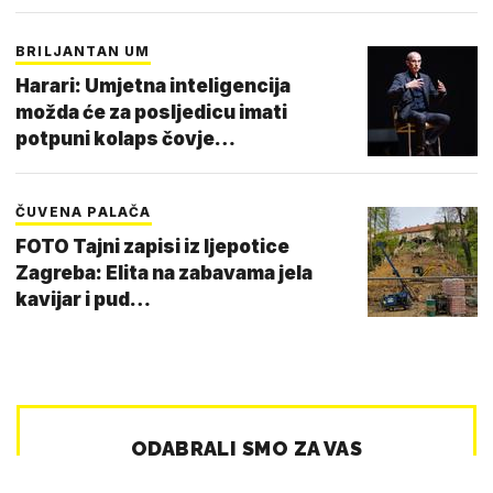
BRILJANTAN UM
Harari: Umjetna inteligencija
možda će za posljedicu imati
potpuni kolaps čovje…
ČUVENA PALAČA
FOTO Tajni zapisi iz ljepotice
Zagreba: Elita na zabavama jela
kavijar i pud…