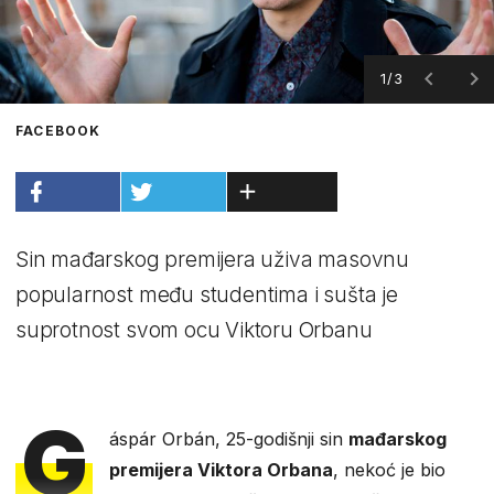
1/3
FACEBOOK
Sin mađarskog premijera uživa masovnu
popularnost među studentima i sušta je
suprotnost svom ocu Viktoru Orbanu
G
áspár Orbán, 25-godišnji sin
mađarskog
premijera Viktora Orbana
, nekoć je bio