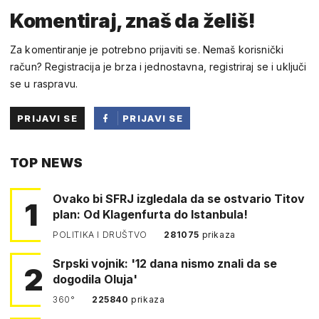
Komentiraj, znaš da želiš!
Za komentiranje je potrebno prijaviti se. Nemaš korisnički
račun? Registracija je brza i jednostavna, registriraj se i uključi
se u raspravu.
PRIJAVI SE
PRIJAVI SE
PUTEM
TOP NEWS
FACEBOOKA
Ovako bi SFRJ izgledala da se ostvario Titov
1
plan: Od Klagenfurta do Istanbula!
POLITIKA I DRUŠTVO
281075
prikaza
Srpski vojnik: '12 dana nismo znali da se
2
dogodila Oluja'
360°
225840
prikaza