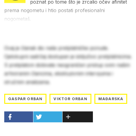
poznat po tome što je zrcalio očev afinitet
prema nogometu i htio postati profesionalni
nogometaš.
Ovaj je članak dio naše pretplatničke ponude.
Cjelokupni sadržaj dostupan je isključivo pretplatnicima.
S pretplatom dobivate neograničen pristup svim našim
arhiviranim člancima, ekskluzivnim intervjuima i
stručnim analizama.
GASPAR ORBAN
VIKTOR ORBAN
MAĐARSKA