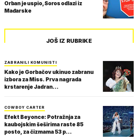
Orban je uspio, Soros odlazi iz
Mađarske
JOŠ IZ RUBRIKE
ZABRANILI KOMUNISTI
Kako je Gorbačov ukinuo zabranu
izbora za Miss. Prva nagrada
krstarenje Jadran…
COWBOY CARTER
Efekt Beyonce: Potražnja za
kaubojskim šeširima raste 85
posto, za čizmama 53 p…