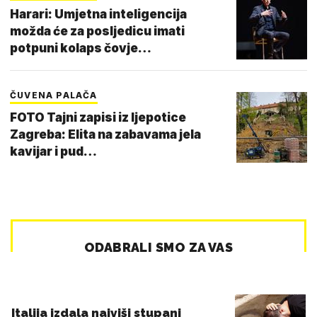
Harari: Umjetna inteligencija
možda će za posljedicu imati
potpuni kolaps čovje…
ČUVENA PALAČA
FOTO Tajni zapisi iz ljepotice
Zagreba: Elita na zabavama jela
kavijar i pud…