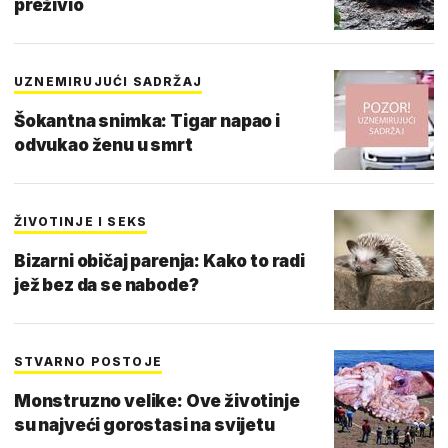
preživio
UZNEMIRUJUĆI SADRŽAJ
Šokantna snimka: Tigar napao i
odvukao ženu u smrt
ŽIVOTINJE I SEKS
Bizarni običaj parenja: Kako to radi
jež bez da se nabode?
STVARNO POSTOJE
Monstruzno velike: Ove životinje
su najveći gorostasi na svijetu