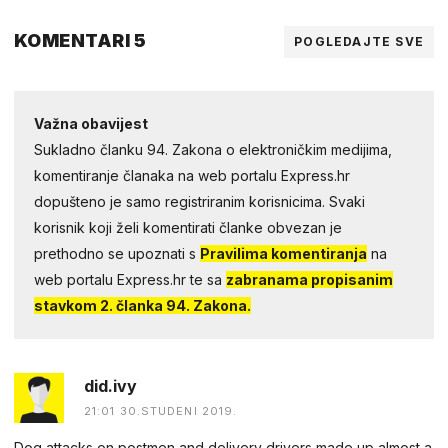
KOMENTARI 5
POGLEDAJTE SVE
Važna obavijest
Sukladno članku 94. Zakona o elektroničkim medijima,
komentiranje članaka na web portalu Express.hr
dopušteno je samo registriranim korisnicima. Svaki
korisnik koji želi komentirati članke obvezan je
prethodno se upoznati s
Pravilima komentiranja
na
web portalu Express.hr te sa
zabranama propisanim
stavkom 2. članka 94. Zakona.
did.ivy
21:01 30.STUDENI 2019.
Dog attacks on postmen and delivery drivers made up almost a