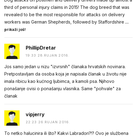
third of personal injury claims in 2015! The dog breed that was
revealed to be the most responsible for attacks on delivery
workers was German Shepherds, followed by Staffordshire
...
prikaži još!
PhillipDretar
19:33 28.RUJAN 2016.
Jos samo jedan u nizu "izvrsnih" članaka hrvatskih novinara.
Pretpostavljam da osoba koja je napisala članak u životu nije
imala ribicu kao kućnog ljubimca, a kamoli psa. Njihovo
ponašanje ovisi o ponašanju vlasnika. Same "pohvale" za
članak
vipjerry
22:23 26.RUJAN 2016.
To netko halucinira ili što? Kakvi Labradori?!? Ovo je službena