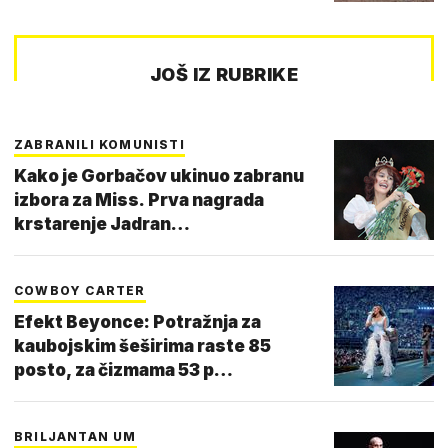
JOŠ IZ RUBRIKE
ZABRANILI KOMUNISTI
Kako je Gorbačov ukinuo zabranu
izbora za Miss. Prva nagrada
krstarenje Jadran…
COWBOY CARTER
Efekt Beyonce: Potražnja za
kaubojskim šeširima raste 85
posto, za čizmama 53 p…
BRILJANTAN UM