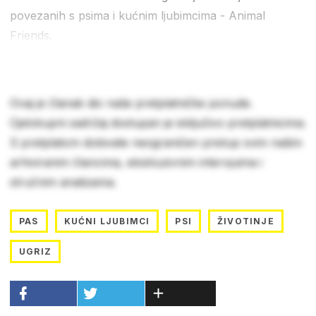
povezanih s psima i kućnim ljubimcima - Animal
Friends.
Ovaj je članak dio naše pretplatničke ponude.
Cjelokupni sadržaj dostupan je isključivo pretplatnicima.
S pretplatom dobivate neograničen pristup svim našim
arhiviranim člancima, ekskluzivnim intervjuima i
stručnim analizama.
PAS
KUĆNI LJUBIMCI
PSI
ŽIVOTINJE
UGRIZ