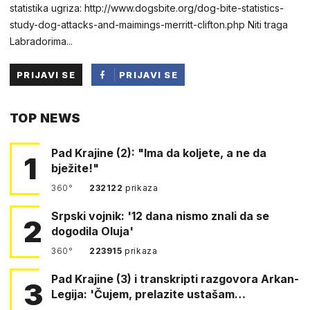
statistika ugriza: http://www.dogsbite.org/dog-bite-statistics-
study-dog-attacks-and-maimings-merritt-clifton.php Niti traga
Labradorima...
PRIJAVI SE
PRIJAVI SE
PUTEM
TOP NEWS
FACEBOOKA
Pad Krajine (2): "Ima da koljete, a ne da
1
bježite!"
360°
232122
prikaza
Srpski vojnik: '12 dana nismo znali da se
2
dogodila Oluja'
360°
223915
prikaza
Pad Krajine (3) i transkripti razgovora Arkan-
3
Legija: 'Čujem, prelazite ustašam…