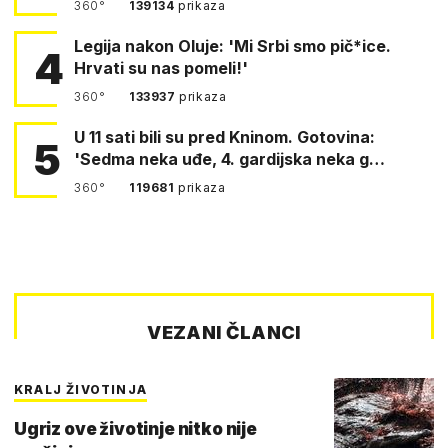
360°
139134
prikaza
Legija nakon Oluje: 'Mi Srbi smo pič*ice.
4
Hrvati su nas pomeli!'
360°
133937
prikaza
U 11 sati bili su pred Kninom. Gotovina:
5
'Sedma neka uđe, 4. gardijska neka g…
360°
119681
prikaza
VEZANI ČLANCI
KRALJ ŽIVOTINJA
Ugriz ove životinje nitko nije