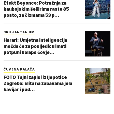
Efekt Beyonce: Potražnja za
kaubojskim šeširima raste 85
posto, za čizmama 53 p…
BRILJANTAN UM
Harari: Umjetna inteligencija
možda će za posljedicu imati
potpuni kolaps čovje…
ČUVENA PALAČA
FOTO Tajni zapisi iz ljepotice
Zagreba: Elita na zabavama jela
kavijar i pud…