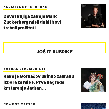
KNJIŽEVNE PREPORUKE
Devet knjiga za koje Mark
Zuckerberg misli da bi ih svi
trebali pročitati
JOŠ IZ RUBRIKE
ZABRANILI KOMUNISTI
Kako je Gorbačov ukinuo zabranu
izbora za Miss. Prva nagrada
krstarenje Jadran…
COWBOY CARTER