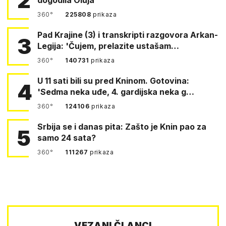
2
360°
225808
prikaza
Pad Krajine (3) i transkripti razgovora Arkan-
3
Legija: 'Čujem, prelazite ustašam…
360°
140731
prikaza
U 11 sati bili su pred Kninom. Gotovina:
4
'Sedma neka uđe, 4. gardijska neka g…
360°
124106
prikaza
Srbija se i danas pita: Zašto je Knin pao za
5
samo 24 sata?
360°
111267
prikaza
VEZANI ČLANCI