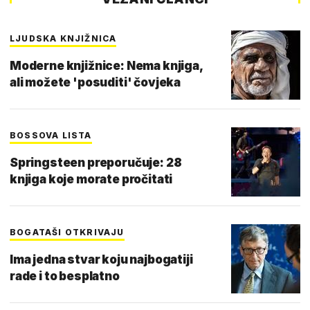
LJUDSKA KNJIŽNICA
Moderne knjižnice: Nema knjiga,
ali možete 'posuditi' čovjeka
BOSSOVA LISTA
Springsteen preporučuje: 28
knjiga koje morate pročitati
BOGATAŠI OTKRIVAJU
Ima jedna stvar koju najbogatiji
rade i to besplatno