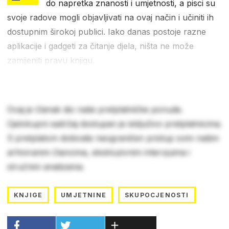
do napretka znanosti i umjetnosti, a pisci su
svoje radove mogli objavljivati na ovaj način i učiniti ih
dostupnim širokoj publici. Iako danas postoje razne
aplikacije i gadgeti za čitanje djela, ništa ne može
zamijeniti pravu knjigu.
Ovaj je članak dio naše pretplatničke ponude.
Cjelokupni sadržaj dostupan je isključivo pretplatnicima.
S pretplatom dobivate neograničen pristup svim našim
arhiviranim člancima, ekskluzivnim intervjuima i
stručnim analizama.
KNJIGE
UMJETNINE
SKUPOCJENOSTI