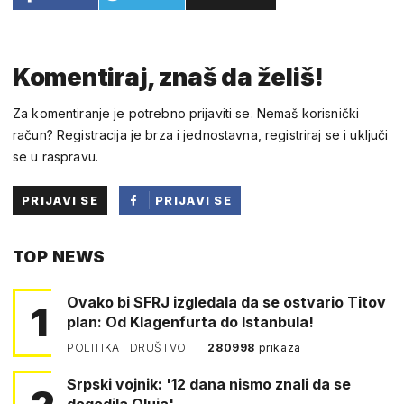
Komentiraj, znaš da želiš!
Za komentiranje je potrebno prijaviti se. Nemaš korisnički
račun? Registracija je brza i jednostavna, registriraj se i uključi
se u raspravu.
PRIJAVI SE
PRIJAVI SE
PUTEM
TOP NEWS
FACEBOOKA
Ovako bi SFRJ izgledala da se ostvario Titov
1
plan: Od Klagenfurta do Istanbula!
POLITIKA I DRUŠTVO
280998
prikaza
Srpski vojnik: '12 dana nismo znali da se
dogodila Oluja'