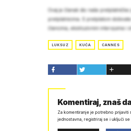
Ovaj je članak dio naše pretplatničke
pretplatnicima. S pretplatom dobivat
člancima, ekskluzivnim intervjuima i 
LUKSUZ
KUĆA
CANNES
Komentiraj, znaš da
Za komentiranje je potrebno prijaviti 
jednostavna, registriraj se i uključi se