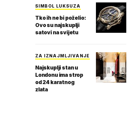
SIMBOL LUKSUZA
Tko ih ne bi poželio:
Ovo su najskuplji
satovi na svijetu
ZA IZNAJMLJIVANJE
Najskuplji stan u
Londonu ima strop
od 24 karatnog
zlata