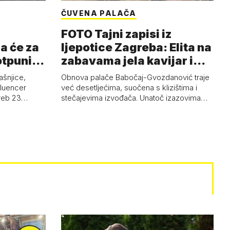
ČUVENA PALAČA
FOTO Tajni zapisi iz
a će za
ljepotice Zagreba: Elita na
otpuni
zabavama jela kavijar i
pud…
ašnjice,
Obnova palače Babočaj-Gvozdanović traje
nfluencer
već desetljećima, suočena s klizištima i
greb 23…
stečajevima izvođača. Unatoč izazovima…