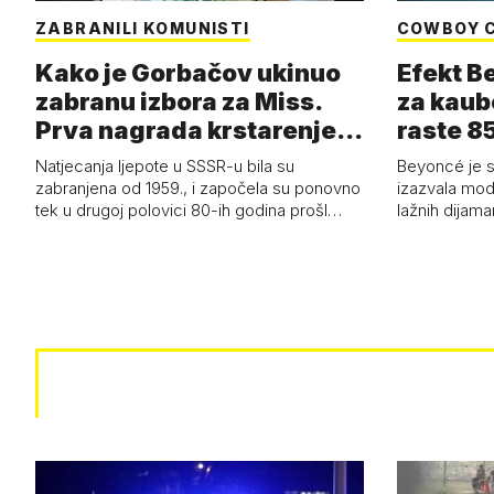
ZABRANILI KOMUNISTI
COWBOY 
Kako je Gorbačov ukinuo
Efekt B
zabranu izbora za Miss.
za kaub
Prva nagrada krstarenje
raste 85
Jadran…
čizmam
Natjecanja ljepote u SSSR-u bila su
Beyoncé je 
zabranjena od 1959., i započela su ponovno
izazvala mod
tek u drugoj polovici 80-ih godina prošl…
lažnih dijam