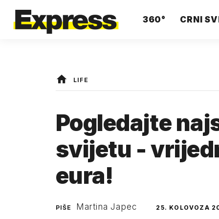
360°
CRNI SV
LIFE
Pogledajte naj
svijetu - vrije
eura!
Martina Japec
PIŠE
25. KOLOVOZA 2