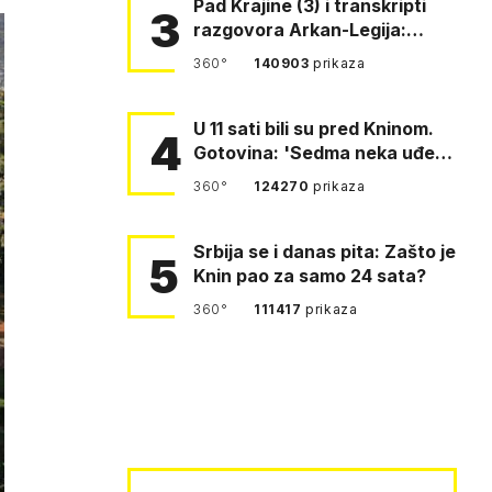
Pad Krajine (3) i transkripti
3
razgovora Arkan-Legija:
'Čujem, prelazite ustašam…
360°
140903
prikaza
U 11 sati bili su pred Kninom.
4
Gotovina: 'Sedma neka uđe,
4. gardijska neka g…
360°
124270
prikaza
Srbija se i danas pita: Zašto je
5
Knin pao za samo 24 sata?
360°
111417
prikaza