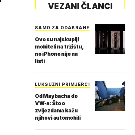
VEZANI ČLANCI
SAMO ZA ODABRANE
Ovo su najskuplji
mobiteli na tržištu,
no iPhone nije na
listi
LUKSUZNI PRIMJERCI
Od Maybacha do
VW-a: Što o
zvijezdama kažu
njihovi automobili