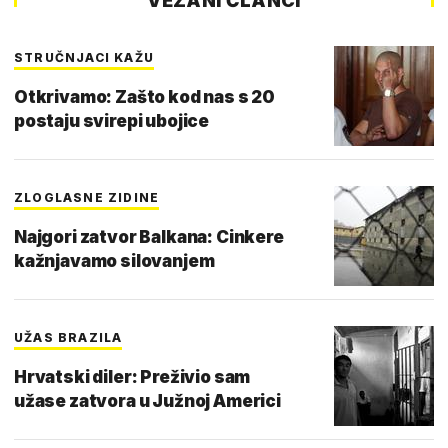
VEZANI ČLANCI
STRUČNJACI KAŽU
Otkrivamo: Zašto kod nas s 20
postaju svirepi ubojice
ZLOGLASNE ZIDINE
Najgori zatvor Balkana: Cinkere
kažnjavamo silovanjem
UŽAS BRAZILA
Hrvatski diler: Preživio sam
užase zatvora u Južnoj Americi