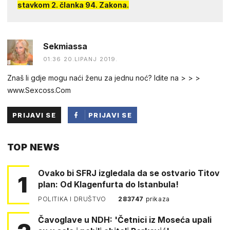
stavkom 2. članka 94. Zakona.
Sekmiassa
01:36 20.LIPANJ 2019.
Znaš li gdje mogu naći ženu za jednu noć? Idite na > > >
www.Sexcoss.Com
PRIJAVI SE
PRIJAVI SE
PUTEM
TOP NEWS
FACEBOOKA
Ovako bi SFRJ izgledala da se ostvario Titov
1
plan: Od Klagenfurta do Istanbula!
POLITIKA I DRUŠTVO
283747
prikaza
Čavoglave u NDH: 'Četnici iz Moseća upali