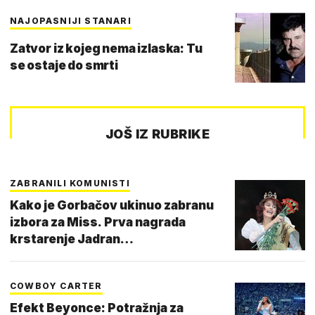
NAJOPASNIJI STANARI
Zatvor iz kojeg nema izlaska: Tu
se ostaje do smrti
JOŠ IZ RUBRIKE
ZABRANILI KOMUNISTI
Kako je Gorbačov ukinuo zabranu
izbora za Miss. Prva nagrada
krstarenje Jadran…
COWBOY CARTER
Efekt Beyonce: Potražnja za