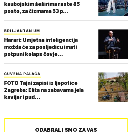
kaubojskim šeširima raste 85
posto, za čizmama 53 p…
BRILJANTAN UM
Harari: Umjetna inteligencija
možda će za posljedicu imati
potpuni kolaps čovje…
ČUVENA PALAČA
FOTO Tajni zapisi iz ljepotice
Zagreba: Elita na zabavama jela
kavijar i pud…