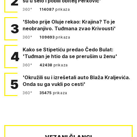
2
su u selo i pobili obitelj Perković'
360°
114087
prikaza
'Slobo prije Oluje rekao: Krajina? To je
3
neobranjivo. Tuđmana zvao Krivousti'
360°
109693
prikaza
Kako se Stipetiću predao Čedo Bulat:
4
'Tuđman je htio da se prerušim u ženu'
360°
42438
prikaza
'Okružili su i izrešetali auto Blaža Kraljevića.
5
Onda su ga vukli po cesti'
360°
35475
prikaza