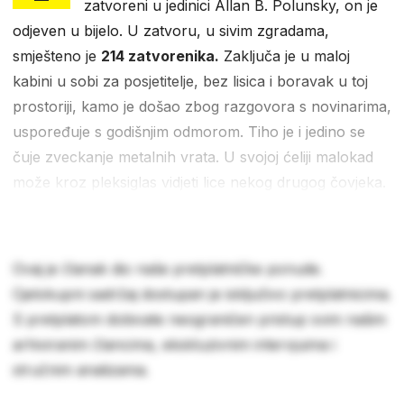
zatvoreni u jedinici Allan B. Polunsky, on je
odjeven u bijelo. U zatvoru, u sivim zgradama,
smješteno je
214 zatvorenika.
Zaključa je u maloj
kabini u sobi za posjetitelje, bez lisica i boravak u toj
prostoriji, kamo je došao zbog razgovora s novinarima,
uspoređuje s godišnjim odmorom. Tiho je i jedino se
čuje zveckanje metalnih vrata. U svojoj ćeliji malokad
može kroz pleksiglas vidjeti lice nekog drugog čovjeka.
Ovaj je članak dio naše pretplatničke ponude.
Cjelokupni sadržaj dostupan je isključivo pretplatnicima.
S pretplatom dobivate neograničen pristup svim našim
arhiviranim člancima, ekskluzivnim intervjuima i
stručnim analizama.