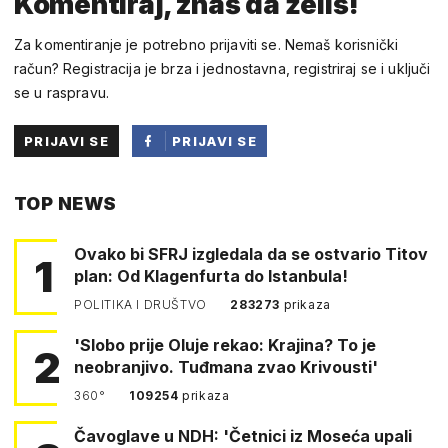
Komentiraj, znaš da želiš!
Za komentiranje je potrebno prijaviti se. Nemaš korisnički
račun? Registracija je brza i jednostavna, registriraj se i uključi
se u raspravu.
PRIJAVI SE
PRIJAVI SE
PUTEM
TOP NEWS
FACEBOOKA
Ovako bi SFRJ izgledala da se ostvario Titov
1
plan: Od Klagenfurta do Istanbula!
POLITIKA I DRUŠTVO
283273
prikaza
'Slobo prije Oluje rekao: Krajina? To je
2
neobranjivo. Tuđmana zvao Krivousti'
360°
109254
prikaza
Čavoglave u NDH: 'Četnici iz Moseća upali