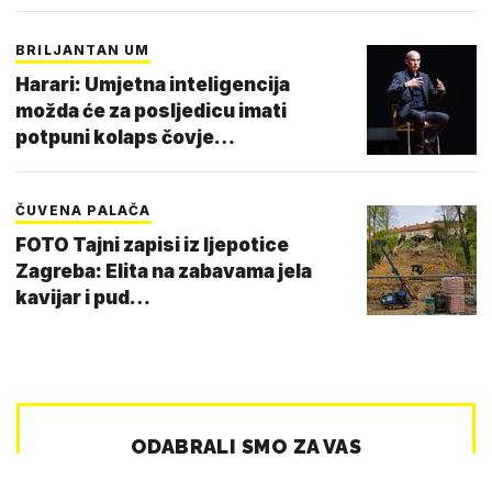
BRILJANTAN UM
Harari: Umjetna inteligencija
možda će za posljedicu imati
potpuni kolaps čovje…
ČUVENA PALAČA
FOTO Tajni zapisi iz ljepotice
Zagreba: Elita na zabavama jela
kavijar i pud…