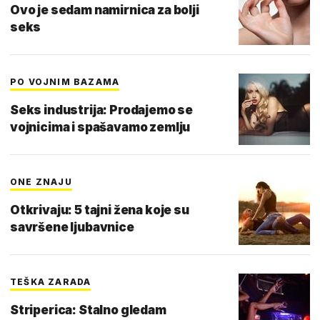
Ovo je sedam namirnica za bolji
seks
PO VOJNIM BAZAMA
Seks industrija: Prodajemo se
vojnicima i spašavamo zemlju
ONE ZNAJU
Otkrivaju: 5 tajni žena koje su
savršene ljubavnice
TEŠKA ZARADA
Striperica: Stalno gledam