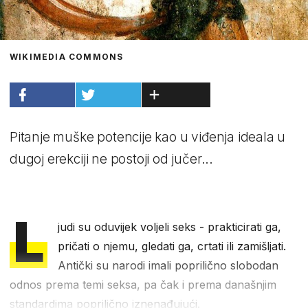
WIKIMEDIA COMMONS
Pitanje muške potencije kao u viđenja ideala u
dugoj erekciji ne postoji od jučer...
L
judi su oduvijek voljeli seks - prakticirati ga,
pričati o njemu, gledati ga, crtati ili zamišljati.
Antički su narodi imali poprilično slobodan
odnos prema temi seksa, pa čak i prema današnjim
standardima poprilično iznenađujući.