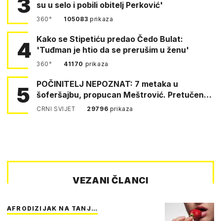
3
su u selo i pobili obitelj Perković'
360°
105083
prikaza
Kako se Stipetiću predao Čedo Bulat:
4
'Tuđman je htio da se prerušim u ženu'
360°
41170
prikaza
POČINITELJ NEPOZNAT: 7 metaka u
5
šoferšajbu, propucan Meštrović. Pretučen
Pejin
CRNI SVIJET
29796
prikaza
VEZANI ČLANCI
AFRODIZIJAK NA TANJ…