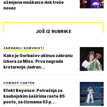
oženjene muškarce dok troše
novac
JOŠ IZ RUBRIKE
ZABRANILI KOMUNISTI
Kako je Gorbačov ukinuo zabranu
izbora za Miss. Prva nagrada
krstarenje Jadran…
COWBOY CARTER
Efekt Beyonce: Potražnja za
kaubojskim šeširima raste 85
posto, za čizmama 53 p…