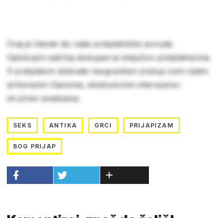
Ovaj je članak dio naše pretplatničke ponude.
Cjelokupni sadržaj dostupan je isključivo pretplatnicima.
S pretplatom dobivate neograničen pristup svim našim
arhiviranim člancima, ekskluzivnim intervjuima i
stručnim analizama.
SEKS
ANTIKA
GRCI
PRIJAPIZAM
BOG PRIJAP