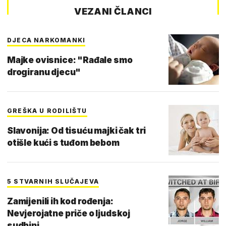
VEZANI ČLANCI
DJECA NARKOMANKI
Majke ovisnice: "Rađale smo
drogiranu djecu"
GREŠKA U RODILIŠTU
Slavonija: Od tisuću majki čak tri
otišle kući s tuđom bebom
5 STVARNIH SLUČAJEVA
Zamijenili ih kod rođenja:
Nevjerojatne priče o ljudskoj
sudbini