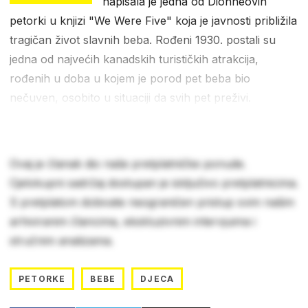
napisala je jedna od Dionneovih
petorki u knjizi "We Were Five" koja je javnosti približila
tragičan život slavnih beba. Rođeni 1930. postali su
jedna od najvećih kanadskih turističkih atrakcija,
rođenih u doba u kojem je porod pet beba bio
nečuven, osobito u situaciji da svih pet preživi.
Ovaj je članak dio naše pretplatničke ponude.
Cjelokupni sadržaj dostupan je isključivo pretplatnicima.
S pretplatom dobivate neograničen pristup svim našim
arhiviranim člancima, ekskluzivnim intervjuima i
stručnim analizama.
PETORKE
BEBE
DJECA