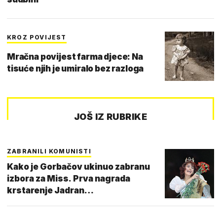
KROZ POVIJEST
Mračna povijest farma djece: Na
tisuće njih je umiralo bez razloga
JOŠ IZ RUBRIKE
ZABRANILI KOMUNISTI
Kako je Gorbačov ukinuo zabranu
izbora za Miss. Prva nagrada
krstarenje Jadran…