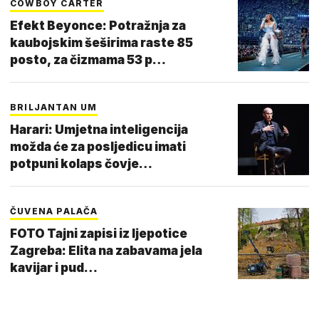
COWBOY CARTER
Efekt Beyonce: Potražnja za
kaubojskim šeširima raste 85
posto, za čizmama 53 p…
BRILJANTAN UM
Harari: Umjetna inteligencija
možda će za posljedicu imati
potpuni kolaps čovje…
ČUVENA PALAČA
FOTO Tajni zapisi iz ljepotice
Zagreba: Elita na zabavama jela
kavijar i pud…