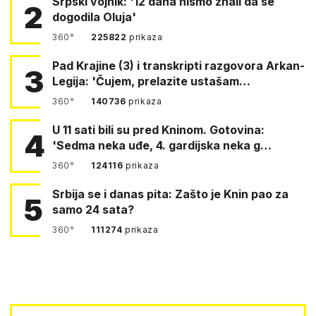
Srpski vojnik: '12 dana nismo znali da se
2
dogodila Oluja'
360°
225822
prikaza
Pad Krajine (3) i transkripti razgovora Arkan-
3
Legija: 'Čujem, prelazite ustašam…
360°
140736
prikaza
U 11 sati bili su pred Kninom. Gotovina:
4
'Sedma neka uđe, 4. gardijska neka g…
360°
124116
prikaza
Srbija se i danas pita: Zašto je Knin pao za
5
samo 24 sata?
360°
111274
prikaza