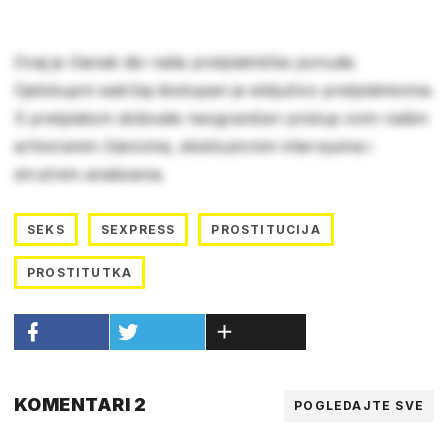
Ovaj je članak dio naše pretplatničke ponude.
Cjelokupni sadržaj dostupan je isključivo pretplatnicima.
S pretplatom dobivate neograničen pristup svim našim
arhiviranim člancima, ekskluzivnim intervjuima i
stručnim analizama.
SEKS
SEXPRESS
PROSTITUCIJA
PROSTITUTKA
KOMENTARI 2
POGLEDAJTE SVE