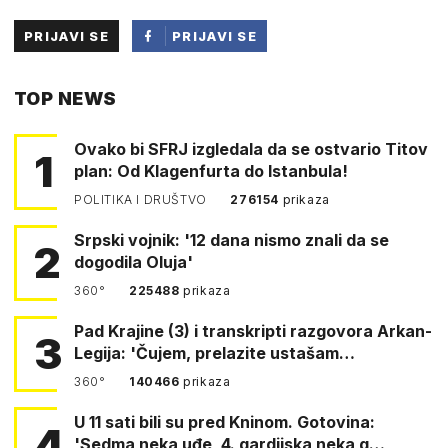
PRIJAVI SE
PRIJAVI SE
PUTEM
TOP NEWS
FACEBOOKA
Ovako bi SFRJ izgledala da se ostvario Titov
1
plan: Od Klagenfurta do Istanbula!
POLITIKA I DRUŠTVO
276154
prikaza
Srpski vojnik: '12 dana nismo znali da se
2
dogodila Oluja'
360°
225488
prikaza
Pad Krajine (3) i transkripti razgovora Arkan-
3
Legija: 'Čujem, prelazite ustašam…
360°
140466
prikaza
U 11 sati bili su pred Kninom. Gotovina:
4
'Sedma neka uđe, 4. gardijska neka g…