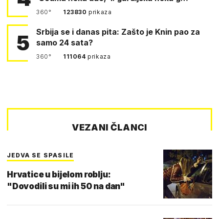
360°
123830
prikaza
Srbija se i danas pita: Zašto je Knin pao za
5
samo 24 sata?
360°
111064
prikaza
VEZANI ČLANCI
JEDVA SE SPASILE
Hrvatice u bijelom roblju:
"Dovodili su mi ih 50 na dan"