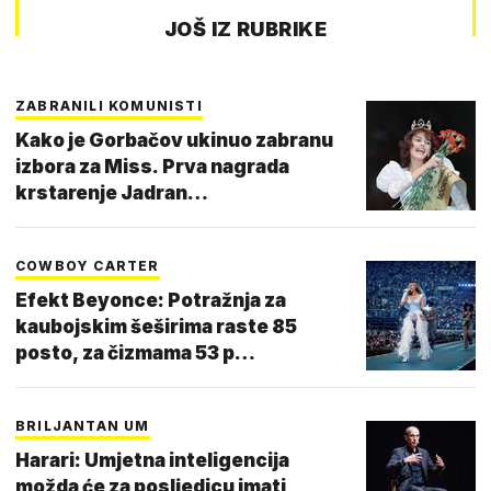
JOŠ IZ RUBRIKE
ZABRANILI KOMUNISTI
Kako je Gorbačov ukinuo zabranu
izbora za Miss. Prva nagrada
krstarenje Jadran…
COWBOY CARTER
Efekt Beyonce: Potražnja za
kaubojskim šeširima raste 85
posto, za čizmama 53 p…
BRILJANTAN UM
Harari: Umjetna inteligencija
možda će za posljedicu imati