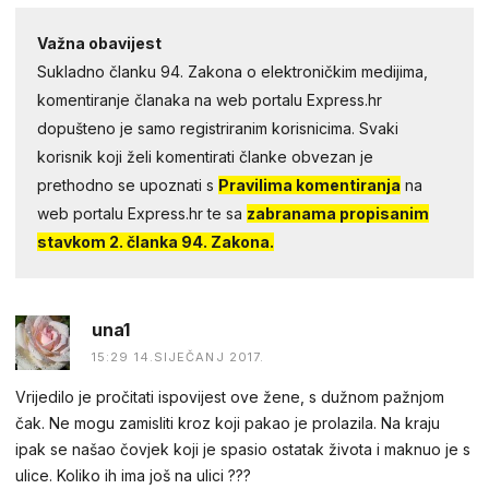
Važna obavijest
Sukladno članku 94. Zakona o elektroničkim medijima,
komentiranje članaka na web portalu Express.hr
dopušteno je samo registriranim korisnicima. Svaki
korisnik koji želi komentirati članke obvezan je
prethodno se upoznati s
Pravilima komentiranja
na
web portalu Express.hr te sa
zabranama propisanim
stavkom 2. članka 94. Zakona.
una1
15:29 14.SIJEČANJ 2017.
Vrijedilo je pročitati ispovijest ove žene, s dužnom pažnjom
čak. Ne mogu zamisliti kroz koji pakao je prolazila. Na kraju
ipak se našao čovjek koji je spasio ostatak života i maknuo je s
ulice. Koliko ih ima još na ulici ???