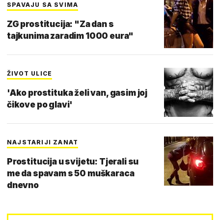
SPAVAJU SA SVIMA
ZG prostitucija: "Za dan s
tajkunima zaradim 1000 eura"
ŽIVOT ULICE
'Ako prostituka želi van, gasim joj
čikove po glavi'
NAJSTARIJI ZANAT
Prostitucija u svijetu: Tjerali su
me da spavam s 50 muškaraca
dnevno