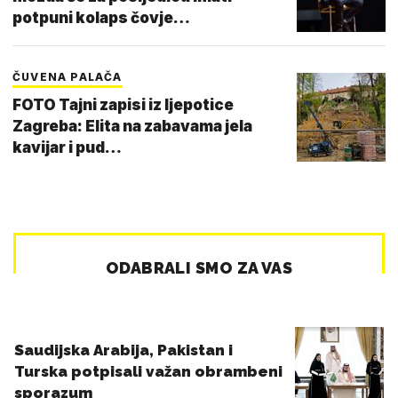
potpuni kolaps čovje…
ČUVENA PALAČA
FOTO Tajni zapisi iz ljepotice
Zagreba: Elita na zabavama jela
kavijar i pud…