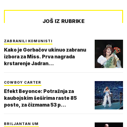
JOŠ IZ RUBRIKE
ZABRANILI KOMUNISTI
Kako je Gorbačov ukinuo zabranu
izbora za Miss. Prva nagrada
krstarenje Jadran…
COWBOY CARTER
Efekt Beyonce: Potražnja za
kaubojskim šeširima raste 85
posto, za čizmama 53 p…
BRILJANTAN UM