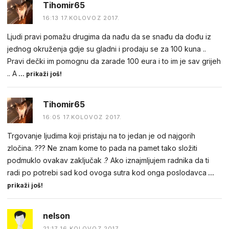
Tihomir65
16:13 17.KOLOVOZ 2017.
Ljudi pravi pomažu drugima da nađu da se snađu da dođu iz
jednog okruženja gdje su gladni i prodaju se za 100 kuna ..
Pravi dečki im pomognu da zarade 100 eura i to im je sav grijeh
.. A
... prikaži još!
Tihomir65
16:05 17.KOLOVOZ 2017.
Trgovanje ljudima koji pristaju na to jedan je od najgorih
zločina. ??? Ne znam kome to pada na pamet tako složiti
podmuklo ovakav zaključak .? Ako iznajmljujem radnika da ti
radi po potrebi sad kod ovoga sutra kod onga poslodavca
...
prikaži još!
nelson
21:17 16.KOLOVOZ 2017.