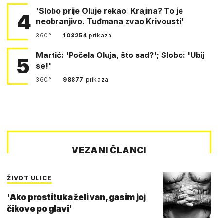
'Slobo prije Oluje rekao: Krajina? To je
4
neobranjivo. Tuđmana zvao Krivousti'
360°
108254
prikaza
Martić: 'Počela Oluja, što sad?'; Slobo: 'Ubij
5
se!'
360°
98877
prikaza
VEZANI ČLANCI
ŽIVOT ULICE
'Ako prostituka želi van, gasim joj
čikove po glavi'