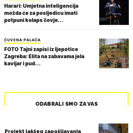
Harari: Umjetna inteligencija
možda će za posljedicu imati
potpuni kolaps čovje…
ČUVENA PALAČA
FOTO Tajni zapisi iz ljepotice
Zagreba: Elita na zabavama jela
kavijar i pud…