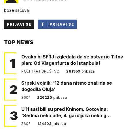
bože sačuvaj
PRIJAVI SE
PRIJAVI SE
PUTEM
TOP NEWS
FACEBOOKA
Ovako bi SFRJ izgledala da se ostvario Titov
1
plan: Od Klagenfurta do Istanbula!
POLITIKA I DRUŠTVO
281959
prikaza
Srpski vojnik: '12 dana nismo znali da se
2
dogodila Oluja'
360°
226220
prikaza
U 11 sati bili su pred Kninom. Gotovina:
3
'Sedma neka uđe, 4. gardijska neka g…
360°
124403
prikaza