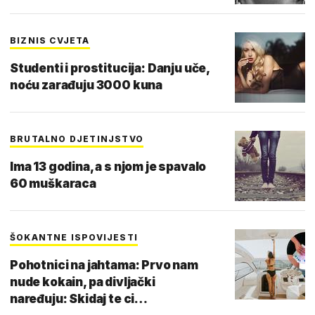
BIZNIS CVJETA
Studenti i prostitucija: Danju uče,
noću zarađuju 3000 kuna
BRUTALNO DJETINJSTVO
Ima 13 godina, a s njom je spavalo
60 muškaraca
ŠOKANTNE ISPOVIJESTI
Pohotnici na jahtama: Prvo nam
nude kokain, pa divljački
naređuju: Skidaj te ci…