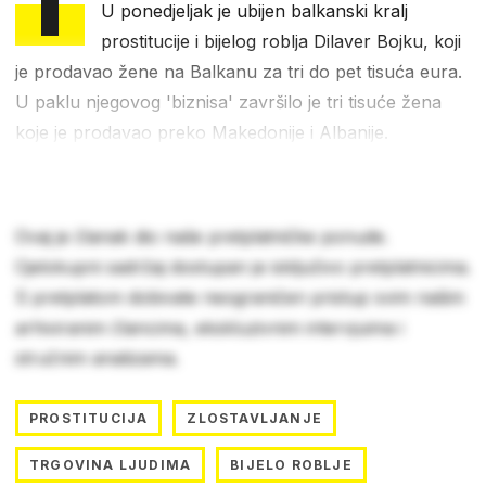
T
U ponedjeljak je ubijen balkanski kralj
prostitucije i bijelog roblja Dilaver Bojku, koji
je prodavao žene na Balkanu za tri do pet tisuća eura.
U paklu njegovog 'biznisa' završilo je tri tisuće žena
koje je prodavao preko Makedonije i Albanije.
Ovaj je članak dio naše pretplatničke ponude.
Cjelokupni sadržaj dostupan je isključivo pretplatnicima.
S pretplatom dobivate neograničen pristup svim našim
arhiviranim člancima, ekskluzivnim intervjuima i
stručnim analizama.
PROSTITUCIJA
ZLOSTAVLJANJE
TRGOVINA LJUDIMA
BIJELO ROBLJE