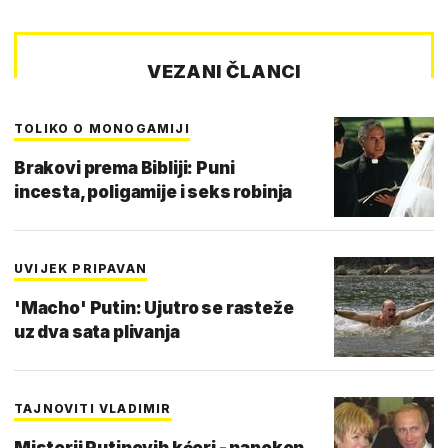
VEZANI ČLANCI
TOLIKO O MONOGAMIJI
Brakovi prema Bibliji: Puni
incesta, poligamije i seks robinja
UVIJEK PRIPAVAN
'Macho' Putin: Ujutro se rasteže
uz dva sata plivanja
TAJNOVITI VLADIMIR
Misterij Putinovih kćeri - napokon