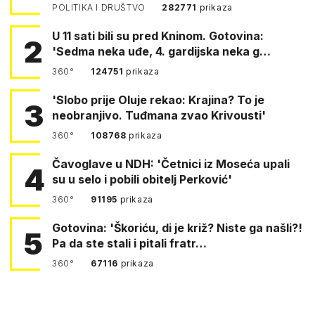
POLITIKA I DRUŠTVO
282771
prikaza
U 11 sati bili su pred Kninom. Gotovina:
2
'Sedma neka uđe, 4. gardijska neka g…
360°
124751
prikaza
'Slobo prije Oluje rekao: Krajina? To je
3
neobranjivo. Tuđmana zvao Krivousti'
360°
108768
prikaza
Čavoglave u NDH: 'Četnici iz Moseća upali
4
su u selo i pobili obitelj Perković'
360°
91195
prikaza
Gotovina: 'Škoriću, di je križ? Niste ga našli?!
5
Pa da ste stali i pitali fratr…
360°
67116
prikaza