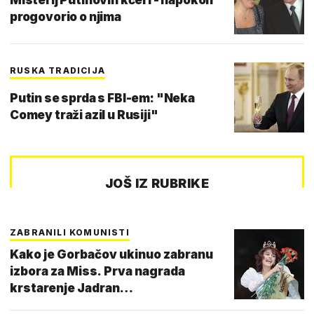
progovorio o njima
RUSKA TRADICIJA
Putin se sprda s FBI-em: "Neka
Comey traži azil u Rusiji"
JOŠ IZ RUBRIKE
ZABRANILI KOMUNISTI
Kako je Gorbačov ukinuo zabranu
izbora za Miss. Prva nagrada
krstarenje Jadran…