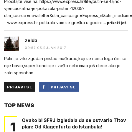
Pročitajte više na: https://www.express.hr/life/putin-se-tajno-
vjencao-alina-je-pokazala-prsten-12035?
utm_source=newsletter&utm_campaign=Express_nl&utm_medium=
- www.express.hr potkrala vam se greška u godini
... prikaži još!
zelda
09:57 05.RUJAN 2017.
Putin je vrlo zgodan pristao muškarac,koji se nema toga ćim se
nije bavio,super kondicije i zašto nebi imao još djece ako je
zato sposoban..
PRIJAVI SE
PRIJAVI SE
PUTEM
TOP NEWS
FACEBOOKA
Ovako bi SFRJ izgledala da se ostvario Titov
1
plan: Od Klagenfurta do Istanbula!