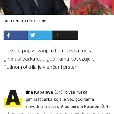
SCREENSHOT/YOUTUBE
Tijekom pojavljivanja u Italiji, bivša ruska
gimnastičarka koju godinama povezuju s
Putinom otkrila je vjenčani prsten
A
lina Kabajeva
(34), bivša ruska
gimnastičarka koja je već godinama
navodno u vezi s
Vladimirom Putinom
(64)
i zbog koje je njegov brak propao, navodno danas nosi