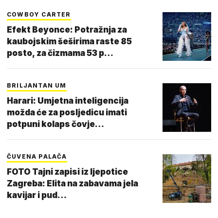
COWBOY CARTER
Efekt Beyonce: Potražnja za
kaubojskim šeširima raste 85
posto, za čizmama 53 p…
BRILJANTAN UM
Harari: Umjetna inteligencija
možda će za posljedicu imati
potpuni kolaps čovje…
ČUVENA PALAČA
FOTO Tajni zapisi iz ljepotice
Zagreba: Elita na zabavama jela
kavijar i pud…