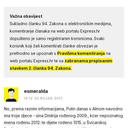
Važna obavijest
Sukladno članku 94. Zakona o elektroničkim medijima,
komentiranje članaka na web portalu Express.hr
dopušteno je samo registriranim korisnicima. Svaki
korisnik koji želi komentirati članke obvezan je
prethodno se upoznati s
Pravilima komentiranja
na
web portalu Express.hr te sa
zabranama propisanim
stavkom 2. članka 94. Zakona.
esmeralda
16:12 05.RUJAN 2017.
No, prema raznim informacijama, Putin danas s Alinom navodno
ima troje djece - sina Dmitrija rođenog 2009., kćer nepoznatog
imena rođenu 2012. te dijete rođeno 1015. u Švicarskoj.