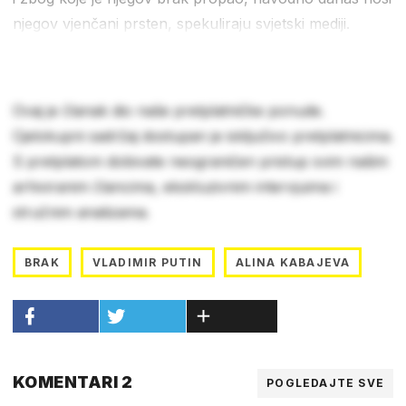
njegov vjenčani prsten, spekuliraju svjetski mediji.
Ovaj je članak dio naše pretplatničke ponude.
Cjelokupni sadržaj dostupan je isključivo pretplatnicima.
S pretplatom dobivate neograničen pristup svim našim
arhiviranim člancima, ekskluzivnim intervjuima i
stručnim analizama.
BRAK
VLADIMIR PUTIN
ALINA KABAJEVA
KOMENTARI 2
POGLEDAJTE SVE