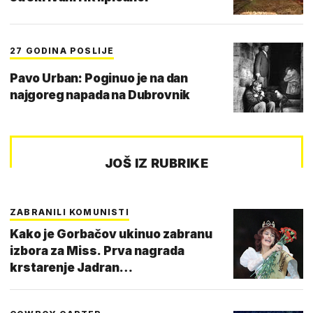
27 GODINA POSLIJE
Pavo Urban: Poginuo je na dan
najgoreg napada na Dubrovnik
JOŠ IZ RUBRIKE
ZABRANILI KOMUNISTI
Kako je Gorbačov ukinuo zabranu
izbora za Miss. Prva nagrada
krstarenje Jadran…