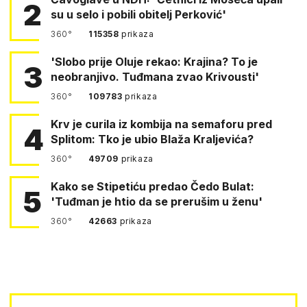
2
su u selo i pobili obitelj Perković'
360°
115358
prikaza
'Slobo prije Oluje rekao: Krajina? To je
3
neobranjivo. Tuđmana zvao Krivousti'
360°
109783
prikaza
Krv je curila iz kombija na semaforu pred
4
Splitom: Tko je ubio Blaža Kraljevića?
360°
49709
prikaza
Kako se Stipetiću predao Čedo Bulat:
5
'Tuđman je htio da se prerušim u ženu'
360°
42663
prikaza