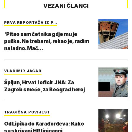
VEZANI ČLANCI
PRVA REPORTAŽA IZ P…
'Pitao sam četnika gdje mu je
puška. Ne treba mi, rekao je, radim
na ladno. Mač…
VLADIMIR JAGAR
Špijun, Hrvat i oficir JNA: Za
Zagreb smeće, za Beograd heroj
TRAGIČNA POVIJEST
Od Lipika do Karađorđeva: Kako
su skrivani HR lipicanci