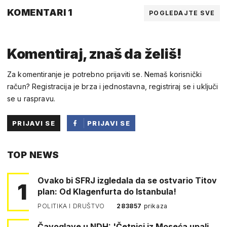
KOMENTARI 1
POGLEDAJTE SVE
Komentiraj, znaš da želiš!
Za komentiranje je potrebno prijaviti se. Nemaš korisnički
račun? Registracija je brza i jednostavna, registriraj se i uključi
se u raspravu.
PRIJAVI SE
PRIJAVI SE
PUTEM
TOP NEWS
FACEBOOKA
Ovako bi SFRJ izgledala da se ostvario Titov
1
plan: Od Klagenfurta do Istanbula!
POLITIKA I DRUŠTVO
283857
prikaza
Čavoglave u NDH: 'Četnici iz Moseća upali