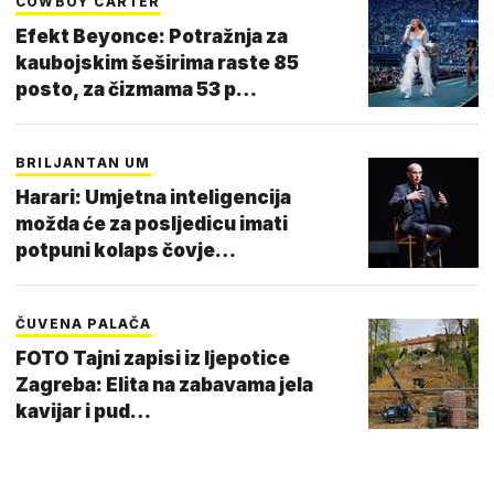
COWBOY CARTER
Efekt Beyonce: Potražnja za
kaubojskim šeširima raste 85
posto, za čizmama 53 p…
BRILJANTAN UM
Harari: Umjetna inteligencija
možda će za posljedicu imati
potpuni kolaps čovje…
ČUVENA PALAČA
FOTO Tajni zapisi iz ljepotice
Zagreba: Elita na zabavama jela
kavijar i pud…