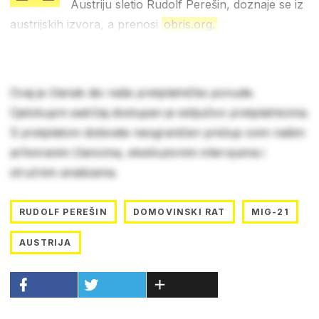
Austriju sletio Rudolf Perešin, doznaje se iz
austrijskih izvora, a prenosi
obris.org.
Ovaj je članak dio naše pretplatničke ponude.
Cjelokupni sadržaj dostupan je isključivo pretplatnicima.
S pretplatom dobivate neograničen pristup svim našim
arhiviranim člancima, ekskluzivnim intervjuima i
stručnim analizama.
RUDOLF PEREŠIN
DOMOVINSKI RAT
MIG-21
AUSTRIJA