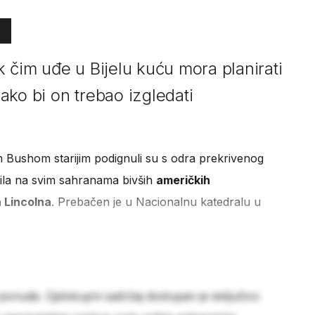
 čim uđe u Bijelu kuću mora planirati
 kako bi on trebao izgledati
om Bushom starijim podignuli su s odra prekrivenog
ila na svim sahranama bivših
američkih
 Lincolna
. Prebačen je u Nacionalnu katedralu u
 ponude. Cjelokupni sadržaj dostupan je isključivo