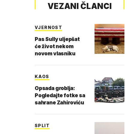
VEZANI ČLANCI
VJERNOST
Pas Sully uljepšat
će život nekom
novom vlasniku
KAOS
Opsada groblja:
Pogledajte fotke sa
sahrane Zahiroviću
SPLIT