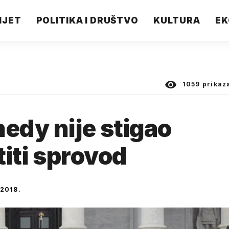
IJET
POLITIKA I DRUŠTVO
KULTURA
EK
1059
prikaz
nedy nije stigao
titi sprovod
2018.