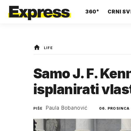
360°
CRNI SV
LIFE
Samo J. F. Ken
isplanirati vlas
Paula Bobanović
PIŠE
06. PROSINCA 