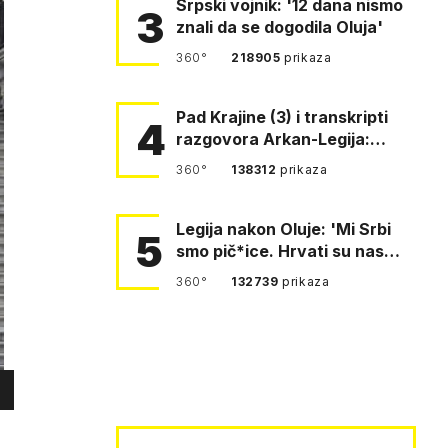
Srpski vojnik: '12 dana nismo
3
znali da se dogodila Oluja'
360°
218905
prikaza
Pad Krajine (3) i transkripti
4
razgovora Arkan-Legija:
'Čujem, prelazite ustašam…
360°
138312
prikaza
Legija nakon Oluje: 'Mi Srbi
5
smo pič*ice. Hrvati su nas
pomeli!'
360°
132739
prikaza