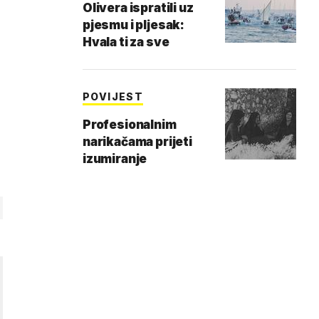
Olivera ispratili uz
pjesmu i pljesak:
Hvala ti za sve
POVIJEST
Profesionalnim
narikačama prijeti
izumiranje