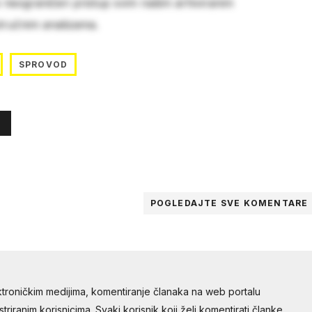
e neograničen pristup svim našim arhiviranim
stručnim analizama.
SPROVOD
POGLEDAJTE SVE
KOMENTARE
troničkim medijima, komentiranje članaka na web portalu
riranim korisnicima. Svaki korisnik koji želi komentirati članke