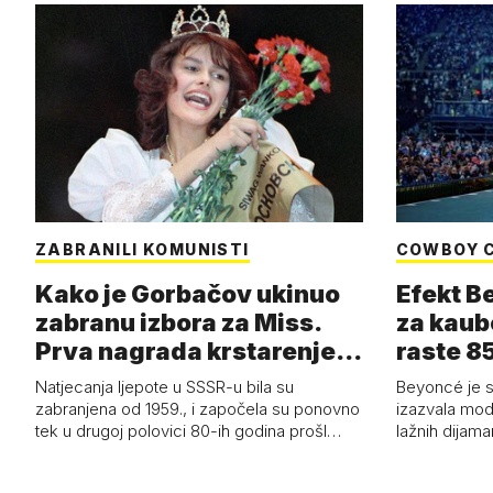
ZABRANILI KOMUNISTI
COWBOY 
Kako je Gorbačov ukinuo
Efekt B
zabranu izbora za Miss.
za kaub
Prva nagrada krstarenje
raste 85
Jadran…
čizmam
Natjecanja ljepote u SSSR-u bila su
Beyoncé je 
zabranjena od 1959., i započela su ponovno
izazvala mod
tek u drugoj polovici 80-ih godina prošl…
lažnih dijam