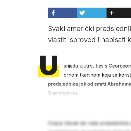
Svaki američki predsjednik
vlastiti sprovod i napisati
U
srijedu ujutro, lijes s George
crnom tkaninom koja se korist
predsjednika još od smrti Abrahama
Washingtonu.
Ovaj je članak dio naše pretplatničke