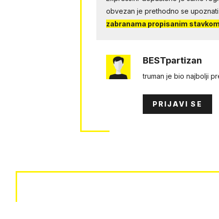
obvezan je prethodno se upoznati
zabranama propisanim stavkom 
BESTpartizan
truman je bio najbolji p
PRIJAVI SE