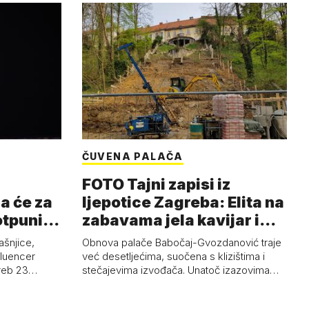
ČUVENA PALAČA
FOTO Tajni zapisi iz
a će za
ljepotice Zagreba: Elita na
otpuni
zabavama jela kavijar i
pud…
ašnjice,
Obnova palače Babočaj-Gvozdanović traje
nfluencer
već desetljećima, suočena s klizištima i
greb 23…
stečajevima izvođača. Unatoč izazovima…