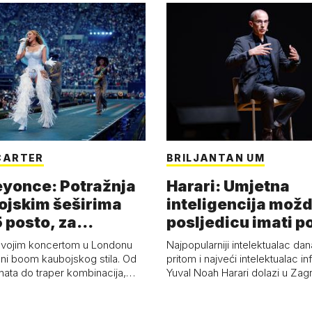
CARTER
BRILJANTAN UM
eyonce: Potražnja
Harari: Umjetna
ojskim šeširima
inteligencija možd
 posto, za
posljedicu imati p
a 53 p…
kolaps čovje…
svojim koncertom u Londonu
Najpopularniji intelektualac dan
ni boom kaubojskog stila. Od
pritom i najveći intelektualac i
anata do traper kombinacija,…
Yuval Noah Harari dolazi u Za