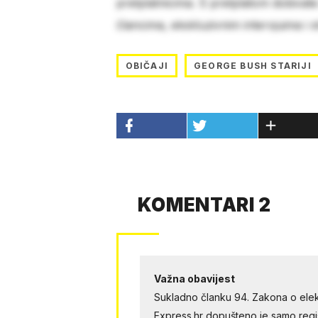
pretplatnicima. S pretplatom dobivat
člancima, ekskluzivnim intervjuima i 
OBIČAJI
GEORGE BUSH STARIJI
KOMENTARI 2
Važna obavijest
Sukladno članku 94. Zakona o elek
Express.hr dopušteno je samo regist