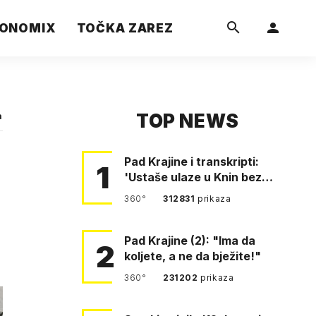
ONOMIX
TOČKA ZAREZ
TOP NEWS
a
Pad Krajine i transkripti:
1
'Ustaše ulaze u Knin bez
borbe. Mile, ovo je bežanij…
360°
312831
prikaza
Pad Krajine (2): "Ima da
2
koljete, a ne da bježite!"
360°
231202
prikaza