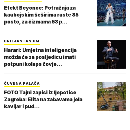
Efekt Beyonce: Potražnja za
kaubojskim šeširima raste 85
posto, za čizmama 53 p…
BRILJANTAN UM
Harari: Umjetna inteligencija
možda će za posljedicu imati
potpuni kolaps čovje…
ČUVENA PALAČA
FOTO Tajni zapisi iz ljepotice
Zagreba: Elita na zabavama jela
kavijar i pud…