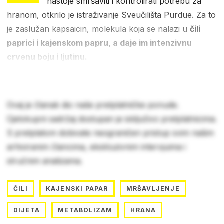
nastoje smršaviti i kontrolirati potrebu za
hranom, otkrilo je istraživanje Sveučilišta Purdue. Za to
je zaslužan kapsaicin, molekula koja se nalazi u
čili
paprici i kajenskom papru, a daje im intenzivnu
crvenu boju i ljutinu.
Ovaj je članak dio naše pretplatničke ponude.
Cjelokupni sadržaj dostupan je isključivo pretplatnicima.
S pretplatom dobivate neograničen pristup svim našim
arhiviranim člancima, ekskluzivnim intervjuima i
stručnim analizama.
ČILI
KAJENSKI PAPAR
MRŠAVLJENJE
DIJETA
METABOLIZAM
HRANA