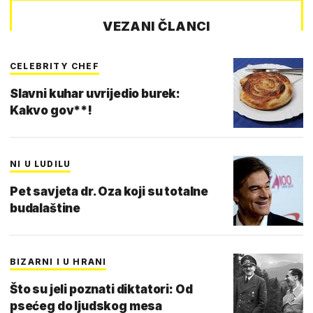
VEZANI ČLANCI
CELEBRITY CHEF
Slavni kuhar uvrijedio burek:
Kakvo gov**!
NI U LUDILU
Pet savjeta dr. Oza koji su totalne
budalaštine
BIZARNI I U HRANI
Što su jeli poznati diktatori: Od
psećeg do ljudskog mesa