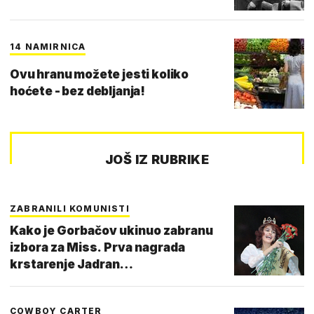
14 NAMIRNICA
Ovu hranu možete jesti koliko
hoćete - bez debljanja!
JOŠ IZ RUBRIKE
ZABRANILI KOMUNISTI
Kako je Gorbačov ukinuo zabranu
izbora za Miss. Prva nagrada
krstarenje Jadran…
COWBOY CARTER