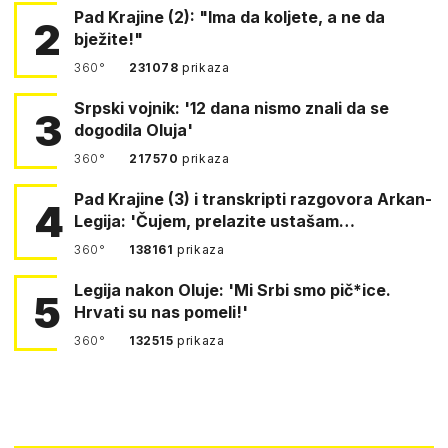
Pad Krajine (2): "Ima da koljete, a ne da
2
bježite!"
360°
231078
prikaza
Srpski vojnik: '12 dana nismo znali da se
3
dogodila Oluja'
360°
217570
prikaza
Pad Krajine (3) i transkripti razgovora Arkan-
4
Legija: 'Čujem, prelazite ustašam…
360°
138161
prikaza
Legija nakon Oluje: 'Mi Srbi smo pič*ice.
5
Hrvati su nas pomeli!'
360°
132515
prikaza