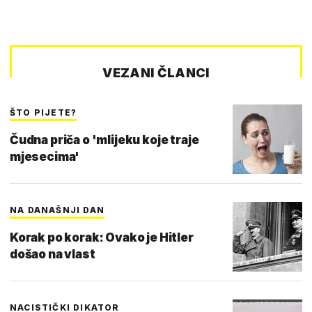
VEZANI ČLANCI
ŠTO PIJETE?
Čudna priča o 'mlijeku koje traje
mjesecima'
NA DANAŠNJI DAN
Korak po korak: Ovako je Hitler
došao na vlast
NACISTIČKI DIKATOR