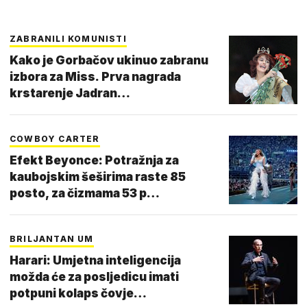
ZABRANILI KOMUNISTI
Kako je Gorbačov ukinuo zabranu
izbora za Miss. Prva nagrada
krstarenje Jadran…
COWBOY CARTER
Efekt Beyonce: Potražnja za
kaubojskim šeširima raste 85
posto, za čizmama 53 p…
BRILJANTAN UM
Harari: Umjetna inteligencija
možda će za posljedicu imati
potpuni kolaps čovje…