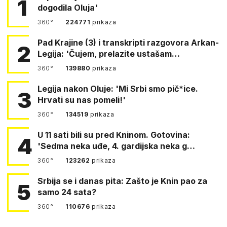
1
dogodila Oluja'
360°
224771
prikaza
Pad Krajine (3) i transkripti razgovora Arkan-
2
Legija: 'Čujem, prelazite ustašam…
360°
139880
prikaza
Legija nakon Oluje: 'Mi Srbi smo pič*ice.
3
Hrvati su nas pomeli!'
360°
134519
prikaza
U 11 sati bili su pred Kninom. Gotovina:
4
'Sedma neka uđe, 4. gardijska neka g…
360°
123262
prikaza
Srbija se i danas pita: Zašto je Knin pao za
5
samo 24 sata?
360°
110676
prikaza