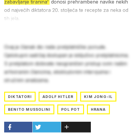
zabavljanje tiranina'
donosi prehrambene navike nekih
od najvećih diktatora 20. stoljeća te recepte za neka od
tih jela.
Ovaj je članak dio naše pretplatničke ponude.
Cjelokupni sadržaj dostupan je isključivo pretplatnicima.
S pretplatom dobivate neograničen pristup svim našim
arhiviranim člancima, ekskluzivnim intervjuima i
stručnim analizama.
DIKTATORI
ADOLF HITLER
KIM JONG-IL
BENITO MUSSOLINI
POL POT
HRANA