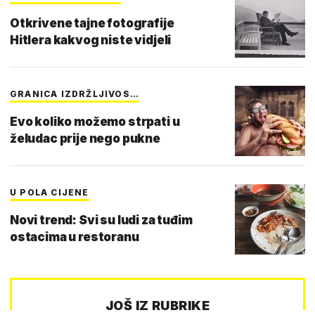
Otkrivene tajne fotografije
Hitlera kakvog niste vidjeli
GRANICA IZDRŽLJIVOS…
Evo koliko možemo strpati u
želudac prije nego pukne
U POLA CIJENE
Novi trend: Svi su ludi za tuđim
ostacima u restoranu
JOŠ IZ RUBRIKE