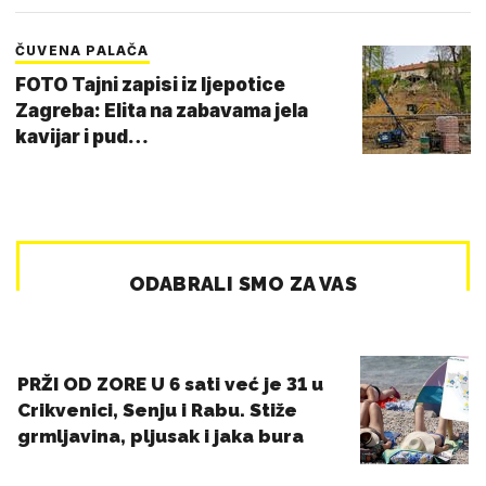
ČUVENA PALAČA
FOTO Tajni zapisi iz ljepotice
Zagreba: Elita na zabavama jela
kavijar i pud…