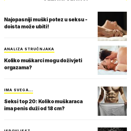
Najopasniji muški potez u seksu -
doista može ubiti!
ANALIZA STRUČNJAKA
Koliko muškarci mogu doživjeti
orgazama?
IMA SVEGA...
Seksi top 20: Koliko muškaraca
ima penis duži od 18 cm?
ISPOVIJEST