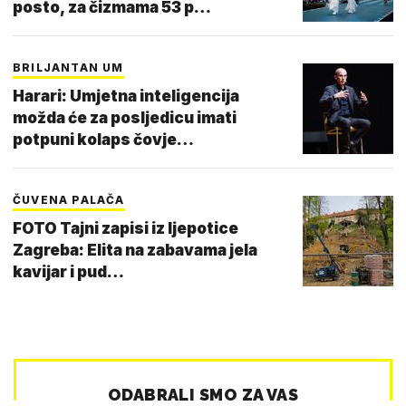
posto, za čizmama 53 p…
BRILJANTAN UM
Harari: Umjetna inteligencija
možda će za posljedicu imati
potpuni kolaps čovje…
ČUVENA PALAČA
FOTO Tajni zapisi iz ljepotice
Zagreba: Elita na zabavama jela
kavijar i pud…