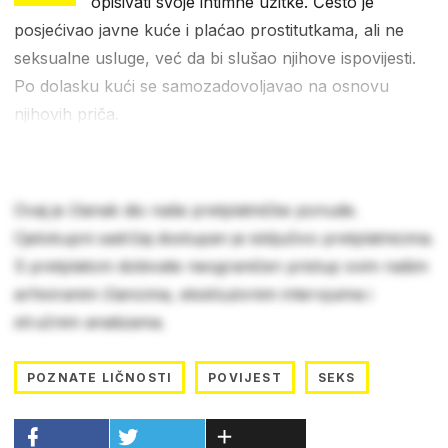
opisivati svoje intimne užitke. Često je
posjećivao javne kuće i plaćao prostitutkama, ali ne
seksualne usluge, već da bi slušao njihove ispovijesti.
Po dolasku kući se samozadovoljavao na osnovu
njihovih priča.
Ovaj je članak dio naše pretplatničke ponude.
Cjelokupni sadržaj dostupan je isključivo pretplatnicima.
S pretplatom dobivate neograničen pristup svim našim
arhiviranim člancima, ekskluzivnim intervjuima i
stručnim analizama.
POZNATE LIČNOSTI
POVIJEST
SEKS