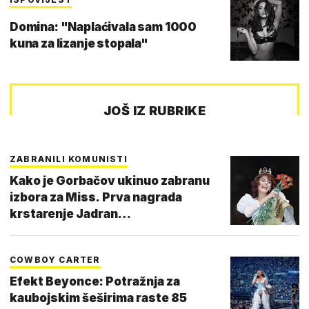
Domina: "Naplaćivala sam 1000
kuna za lizanje stopala"
JOŠ IZ RUBRIKE
ZABRANILI KOMUNISTI
Kako je Gorbačov ukinuo zabranu
izbora za Miss. Prva nagrada
krstarenje Jadran…
COWBOY CARTER
Efekt Beyonce: Potražnja za
kaubojskim šeširima raste 85