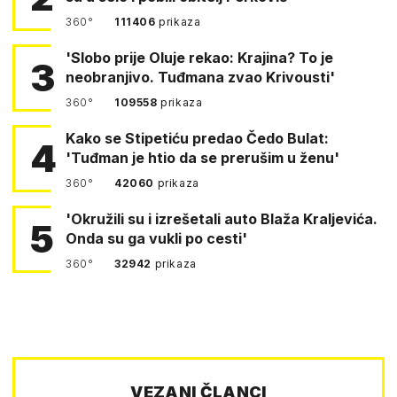
360°
111406
prikaza
'Slobo prije Oluje rekao: Krajina? To je
3
neobranjivo. Tuđmana zvao Krivousti'
360°
109558
prikaza
Kako se Stipetiću predao Čedo Bulat:
4
'Tuđman je htio da se prerušim u ženu'
360°
42060
prikaza
'Okružili su i izrešetali auto Blaža Kraljevića.
5
Onda su ga vukli po cesti'
360°
32942
prikaza
VEZANI ČLANCI