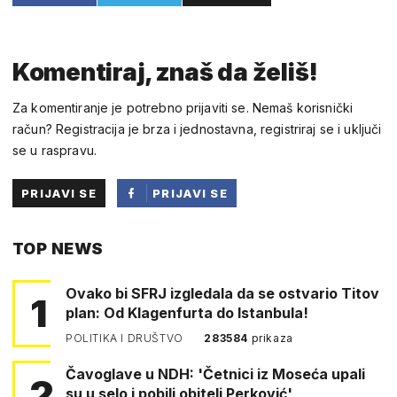
Komentiraj, znaš da želiš!
Za komentiranje je potrebno prijaviti se. Nemaš korisnički
račun? Registracija je brza i jednostavna, registriraj se i uključi
se u raspravu.
PRIJAVI SE
PRIJAVI SE
PUTEM
TOP NEWS
FACEBOOKA
Ovako bi SFRJ izgledala da se ostvario Titov
1
plan: Od Klagenfurta do Istanbula!
POLITIKA I DRUŠTVO
283584
prikaza
Čavoglave u NDH: 'Četnici iz Moseća upali
2
su u selo i pobili obitelj Perković'