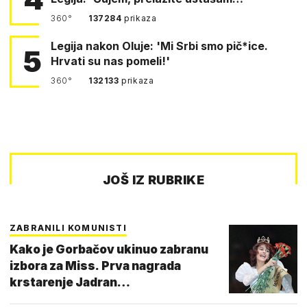
360°
137284
prikaza
Legija nakon Oluje: 'Mi Srbi smo pič*ice.
5
Hrvati su nas pomeli!'
360°
132133
prikaza
JOŠ IZ RUBRIKE
ZABRANILI KOMUNISTI
Kako je Gorbačov ukinuo zabranu
izbora za Miss. Prva nagrada
krstarenje Jadran…