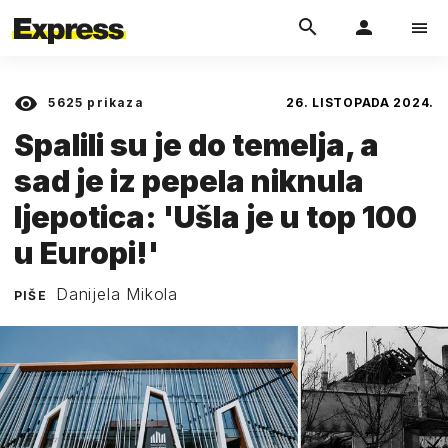
5625
prikaza
26. LISTOPADA 2024.
Spalili su je do temelja, a
sad je iz pepela niknula
ljepotica: 'Ušla je u top 100
u Europi!'
Danijela Mikola
PIŠE