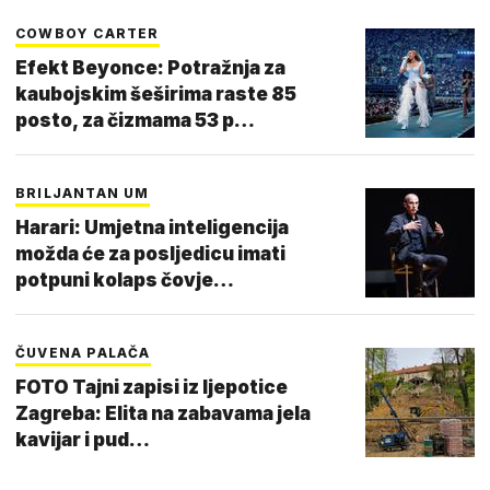
COWBOY CARTER
Efekt Beyonce: Potražnja za
kaubojskim šeširima raste 85
posto, za čizmama 53 p…
BRILJANTAN UM
Harari: Umjetna inteligencija
možda će za posljedicu imati
potpuni kolaps čovje…
ČUVENA PALAČA
FOTO Tajni zapisi iz ljepotice
Zagreba: Elita na zabavama jela
kavijar i pud…