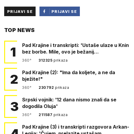
PRIJAVI SE
PRIJAVI SE
PUTEM
TOP NEWS
FACEBOOKA
Pad Krajine i transkripti: 'Ustaše ulaze u Knin
1
bez borbe. Mile, ovo je bežanij…
360°
312325
prikaza
Pad Krajine (2): "Ima da koljete, a ne da
2
bježite!"
360°
230792
prikaza
Srpski vojnik: '12 dana nismo znali da se
3
dogodila Oluja'
360°
211587
prikaza
Pad Krajine (3) i transkripti razgovora Arkan-
4
Legija: 'Čujem, prelazite ustašam…