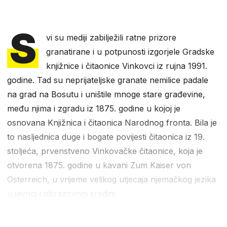
S
vi su mediji zabilježili ratne prizore
granatirane i u potpunosti izgorjele Gradske
knjižnice i čitaonice Vinkovci iz rujna 1991.
godine. Tad su neprijateljske granate nemilice padale
na grad na Bosutu i uništile mnoge stare građevine,
među njima i zgradu iz 1875. godine u kojoj je
osnovana Knjižnica i čitaonica Narodnog fronta. Bila je
to nasljednica duge i bogate povijesti čitaonica iz 19.
stoljeća, prvenstveno Vinkovačke čitaonice, koja je
otvorena 1875. godine u kavani Zum Kaiser von
Osterreich, u vrijeme velikog utjecaja njemačkog jezika
u javnoj i obrazovnoj sredini.