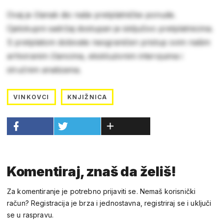
Ovaj je članak dio naše pretplatničke ponude.
Cjelokupni sadržaj dostupan je isključivo pretplatnicima.
S pretplatom dobivate neograničen pristup svim našim
arhiviranim člancima, ekskluzivnim intervjuima i
stručnim analizama.
VINKOVCI
KNJIŽNICA
Komentiraj, znaš da želiš!
Za komentiranje je potrebno prijaviti se. Nemaš korisnički
račun? Registracija je brza i jednostavna, registriraj se i uključi
se u raspravu.