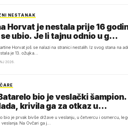
ZNI NESTANAK
a Horvat je nestala prije 16 godi
se ubio. Je li tajnu odnio u g…
artine Horvat još se nalazi na stranici nestalih. Iz svog stana na ad
stala je 13. ožujka…
ANJ 2026.
VČARE
Batarelo bio je veslački šampion.
Nada, krivila ga za otkaz u…
lo bio je prvak bivše države u veslanju, u četvercu i osmercu, le
veslanja. Na Ovčari ga j…