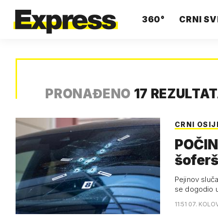
360°
CRNI SV
PRONAĐENO
17 REZULTA
CRNI OSIJ
POČIN
šoferš
Pejin
Pejinov sluča
se dogodio 
11:51 07. KOLO