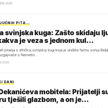
ENI 2025.
JUČNIH PITA…
a svinjska kuga: Zašto skidaju lj
 kakva je veza s jednom kul…
h pitanja o afričkoj svinjskoj kugi koja je uništila farmu svinja Belj
 uzgajivače u Nemetin…
N 2025.
I DANI
Dekanićeva mobitela: Prijatelji s
ru tješili glazbom, a on je…