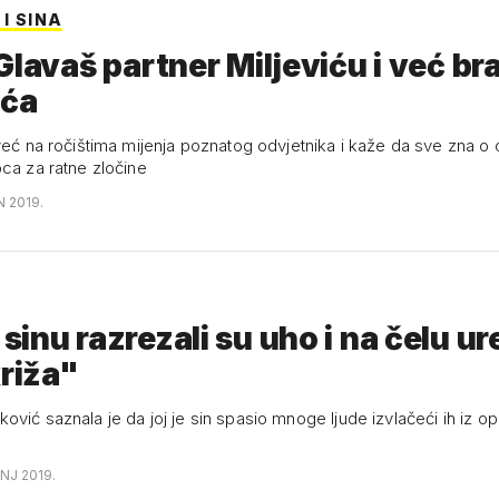
 I SINA
Glavaš partner Miljeviću i već br
ića
već na ročištima mijenja poznatog odvjetnika i kaže da sve zna o 
oca za ratne zločine
N 2019.
inu razrezali su uho i na čelu ur
križa"
vić saznala je da joj je sin spasio mnoge ljude izvlačeći ih iz o
NJ 2019.