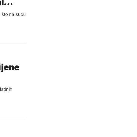
 ni…
 što na sudu
ijene
ladnih