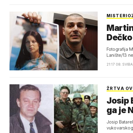
MISTERIO
Martin
Dečko 
Fotografija M
Lanište/13 ne
21:17 08. SVIB
ŽRTVA O
Josip 
ga je 
Josip Batare
vukovarskog 