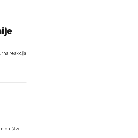
nije
burna reakcija
om društvu