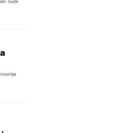
olan. Sude
la
rizemlje