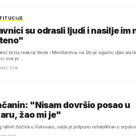
TITUCIJE
nici su odrasli ljudi i nasilje im 
teno"
toč brzoj reakciji škole i Ministarstva, na što je sigurno utjecala 
jeci ove pr…
INAC 2018.
nčanin: "Nisam dovršio posao u
ru, žao mi je"
ratnih zločina u Vukovaru, sada je potpuno rehabilitiran u srpsk