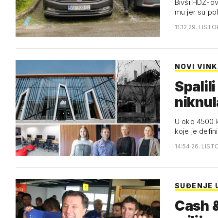
Bivši HDZ-ov 
mu jer su pol
11:12 29. LIST
NOVI VIN
Spalili
niknul
U oko 4500 k
koje je defi
14:54 26. LIST
SUĐENJE 
Cash &