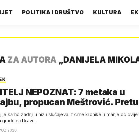
IJET
POLITIKA I DRUŠTVO
KULTURA
EK
TA
ZA AUTORA
„
DANIJELA MIKOL
EK
ITELJ NEPOZNAT: 7 metaka u
ajbu, propucan Meštrović. Pret
j je samo zadnji u nizu slučajeva iz crne kronike u manje od dvije
u gradu na Dravi…
VOZ 2026.