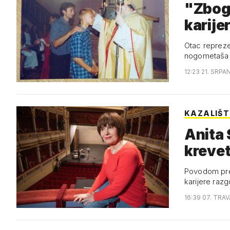
"Zbog 
karije
Otac repreze
nogometaša
12:23 21. SRPA
KAZALIŠT
Anita Sc
krevet
Povodom pred
karijere ra
16:39 07. TRAV