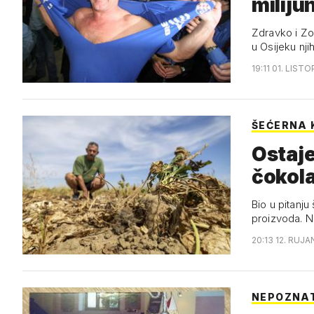
miliju
Zdravko i Zo
u Osijeku nji
19:11 01. LIST
ŠEĆERNA 
Ostaje
čokola
Bio u pitanju
proizvoda. N
20:13 12. RUJA
NEPOZNAT