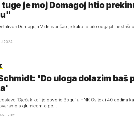
tuge je moj Domagoj htio prekin
ru"
ntativca Domagoja Vide ispričao je kako je bilo odgajati nestašn
NJ 2024.
E
hmidt: 'Do uloga dolazim baš preko
a'
stave ‘Dječak koji je govorio Bogu’ u HNK Osijek i 40 godina ka
zgovaramo s glumicom o po…
ANJ 2021.