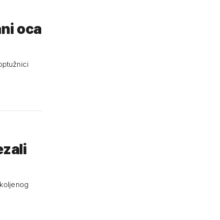
ani oca
optužnici
ezali
pkoljenog