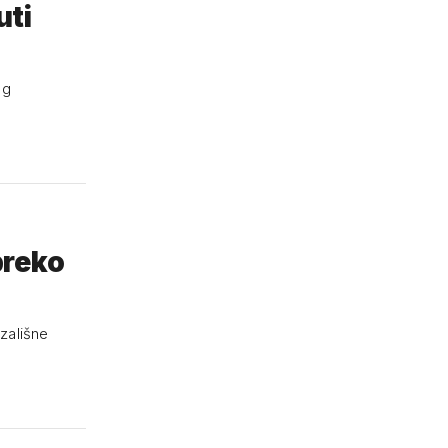
uti
og
zališne