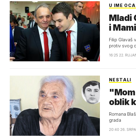
U IME OCA
Mladi 
i Mam
Filip Glavaš 
protiv svog 
16:25 22. RUJA
NESTALI
"Mom s
oblik 
Romana Blaško
grada
20:40 26. SRPA