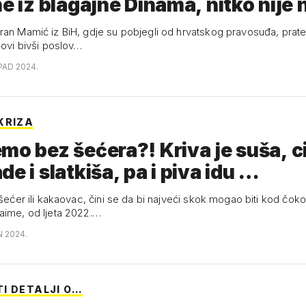
ne iz blagajne Dinama, nitko nije
ran Mamić iz BiH, gdje su pobjegli od hrvatskog pravosuđa, prate
hovi bivši poslov…
OPAD 2024.
KRIZA
mo bez šećera?! Kriva je suša, c
de i slatkiša, pa i piva idu …
 šećer ili kakaovac, čini se da bi najveći skok mogao biti kod čoko
aime, od ljeta 2022.…
N 2024.
I DETALJI O…