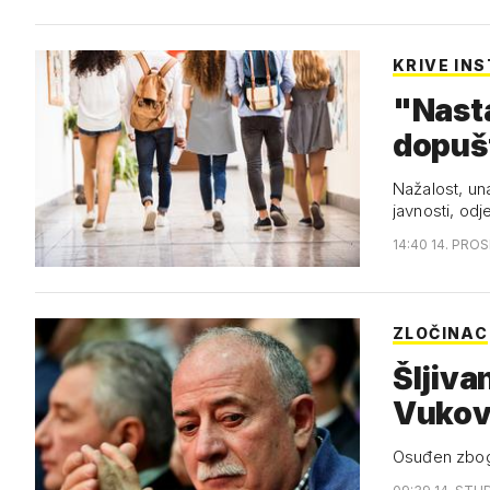
KRIVE INS
"Nastav
dopuš
Nažalost, una
javnosti, od
14:40 14. PROS
ZLOČINAC
Šljiva
Vukova
Osuđen zbog 