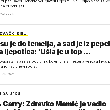
župan Davor Dekanić voli glazbu i pjesmu. Voli i pijan sjesti za v
icajci pokušali …
OPAD 2024.
KOVAČKI BIS…
 su je do temelja, a sad je iz pepe
a ljepotica: 'Ušla je u top …
vadrata nalaze se podrum u kojemu je smještena velika arhiva, p
nirano kao dnevni borav…
OPAD 2024.
U OSIJEKU
 Carry: Zdravko Mamić je vadio