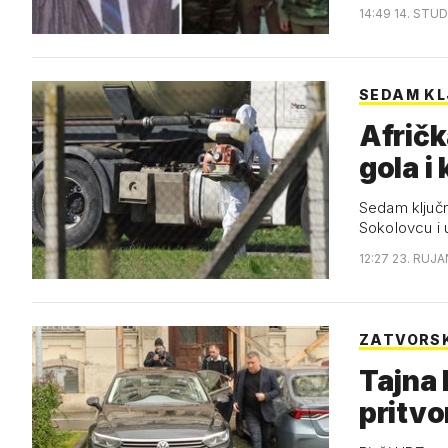
14:49 14. STUD
SEDAM KL
Afričk
gola i
Sedam ključni
Sokolovcu i
12:27 23. RUJA
ZATVORSK
Tajna 
pritvo