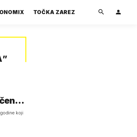
ONOMIX
TOČKA ZAREZ
A
”
učen
 godine koji