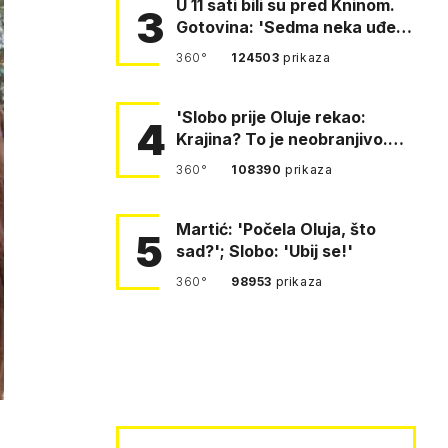
U 11 sati bili su pred Kninom.
3
Gotovina: 'Sedma neka uđe,
4. gardijska neka g…
360°
124503
prikaza
'Slobo prije Oluje rekao:
4
Krajina? To je neobranjivo.
Tuđmana zvao Krivousti'
360°
108390
prikaza
Martić: 'Počela Oluja, što
5
sad?'; Slobo: 'Ubij se!'
360°
98953
prikaza