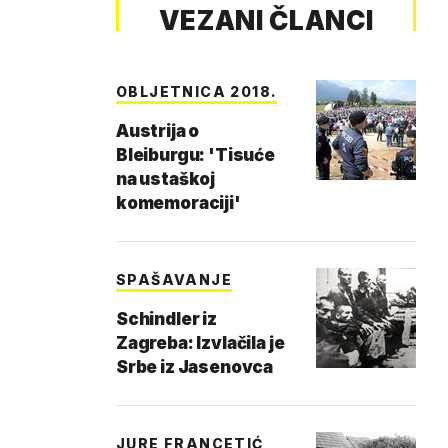
VEZANI ČLANCI
OBLJETNICA 2018.
Austrija o
Bleiburgu: 'Tisuće
na ustaškoj
komemoraciji'
SPAŠAVANJE
Schindler iz
Zagreba: Izvlačila je
Srbe iz Jasenovca
JURE FRANCETIĆ