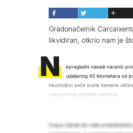
Gradonačelnik Carcaixenta,
likvidiran, otkrio nam je 
N
epregledni nasadi naranči pro
udaljenog 45 kilometara od p
neumoljivo peče puste kamene uličice
nasuprot nje gradska vijećnica.
Ovaj je članak dio naše pretplatničke