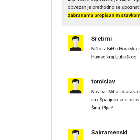
obvezan je prethodno se upoznati
zabranama propisanim stavkom 
Srebrni
Ništa iz BiH u Hrvatsku 
Humac kraj Ljubuškog.
tomislav
Novinar Miho Dobrašin i
su i Španjolci vec ostavi
Šina. Pljuc!
Sakramenski