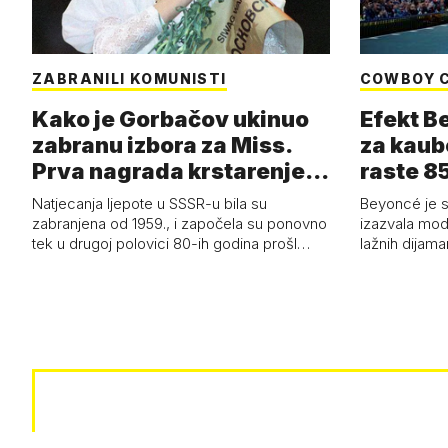
ZABRANILI KOMUNISTI
COWBOY 
Kako je Gorbačov ukinuo
Efekt B
zabranu izbora za Miss.
za kaub
Prva nagrada krstarenje
raste 85
Jadran…
čizmam
Natjecanja ljepote u SSSR-u bila su
Beyoncé je 
zabranjena od 1959., i započela su ponovno
izazvala mod
tek u drugoj polovici 80-ih godina prošl…
lažnih dijam