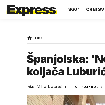
360°
CRNI SV
LIFE
Španjolska: 'N
koljača Luburić
Miho Dobrašin
PIŠE
01. RUJNA 2018.