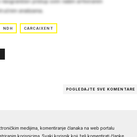
e neograničen pristup svim našim arhiviranim
stručnim analizama.
NDH
CARCAIXENT
POGLEDAJTE SVE
KOMENTARE
troničkim medijima, komentiranje članaka na web portalu
riranim korisnicima. Svaki korisnik koji želi komentirati članke