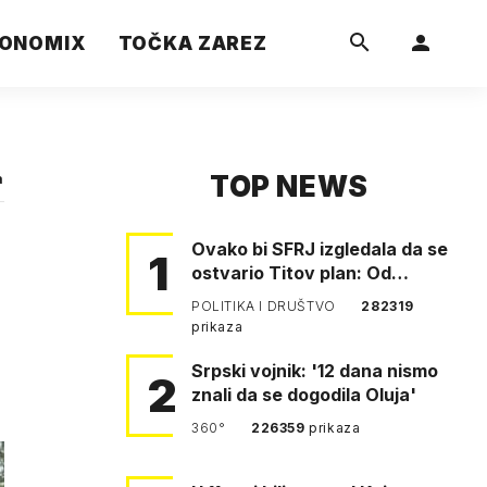
ONOMIX
TOČKA ZAREZ
TOP NEWS
a
Ovako bi SFRJ izgledala da se
1
ostvario Titov plan: Od
Klagenfurta do Istanbula!
POLITIKA I DRUŠTVO
282319
prikaza
Srpski vojnik: '12 dana nismo
2
znali da se dogodila Oluja'
360°
226359
prikaza