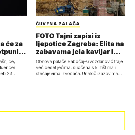
ČUVENA PALAČA
FOTO Tajni zapisi iz
a će za
ljepotice Zagreba: Elita na
otpuni
zabavama jela kavijar i
pud…
ašnjice,
Obnova palače Babočaj-Gvozdanović traje
nfluencer
već desetljećima, suočena s klizištima i
greb 23…
stečajevima izvođača. Unatoč izazovima…