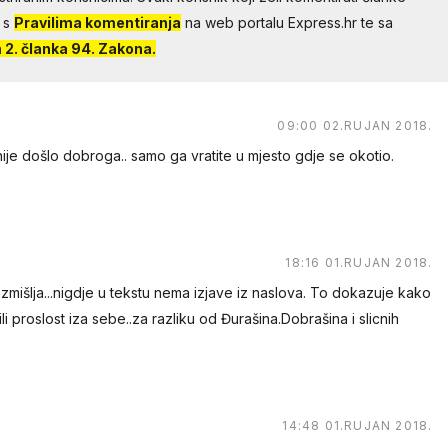
 s
Pravilima komentiranja
na web portalu Express.hr te sa
2. članka 94. Zakona.
09:00 02.RUJAN 2018.
nije došlo dobroga.. samo ga vratite u mjesto gdje se okotio.
18:16 01.RUJAN 2018.
zmišlja...nigdje u tekstu nema izjave iz naslova. To dokazuje kako
li proslost iza sebe..za razliku od Đurašina.Dobrašina i slicnih
14:48 01.RUJAN 2018.