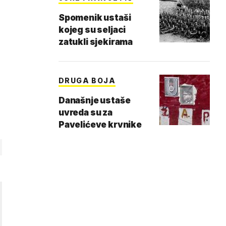
Spomenik ustaši
kojeg su seljaci
zatukli sjekirama
DRUGA BOJA
Današnje ustaše
uvreda su za
Pavelićeve krvnike