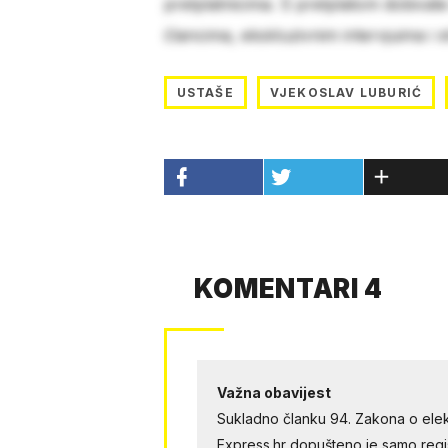
pretplatnicima. S pretplatom dobivat
člancima, ekskluzivnim intervjuima i 
USTAŠE
VJEKOSLAV LUBURIĆ
KOMENTARI 4
Važna obavijest
Sukladno članku 94. Zakona o elek
Express.hr dopušteno je samo regist