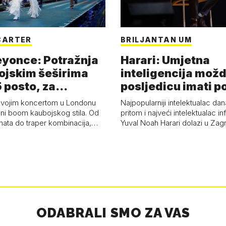
CARTER
BRILJANTAN UM
eyonce: Potražnja
Harari: Umjetna
ojskim šeširima
inteligencija možd
 posto, za
posljedicu imati p
a 53 p…
kolaps čovje…
svojim koncertom u Londonu
Najpopularniji intelektualac dan
ni boom kaubojskog stila. Od
pritom i najveći intelektualac i
anata do traper kombinacija,…
Yuval Noah Harari dolazi u Za