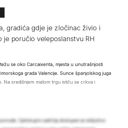
 gradića gdje je zločinac živio i
što je poručio veleposlanstvu RH
težu se oko Carcaixenta, mjesta u unutrašnjosti
rimorskoga grada Valencije. Sunce španjolskog juga
. Na središnjem malom trgu ističu se crkva i
 ponude. Cjelokupni sadržaj dostupan je isključivo