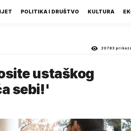
IJET
POLITIKA I DRUŠTVO
KULTURA
EK
20783
prikaz
osite ustaškog
a sebi!'