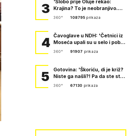
'Slobo prije Oluje rekao:
3
Krajina? To je neobranjivo.
Tuđmana zvao Krivousti'
360°
108795
prikaza
Čavoglave u NDH: 'Četnici iz
4
Moseća upali su u selo i pobili
obitelj Perković'
360°
91907
prikaza
Gotovina: 'Škoriću, di je križ?
5
Niste ga našli?! Pa da ste stali
i pitali fratr…
360°
67130
prikaza