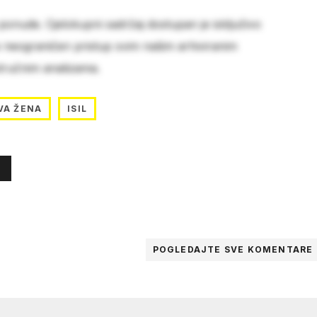
 ponude. Cjelokupni sadržaj dostupan je isključivo
e neograničen pristup svim našim arhiviranim
stručnim analizama.
VA ŽENA
ISIL
POGLEDAJTE SVE
KOMENTARE