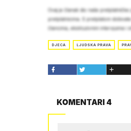
Ovaj je članak dio naše pretplatničke
pretplatnicima. S pretplatom dobivat
člancima, ekskluzivnim intervjuima i 
DJECA
LJUDSKA PRAVA
PRA
KOMENTARI 4