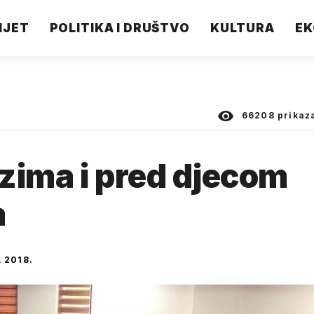
IJET
POLITIKA I DRUŠTVO
KULTURA
EK
66208
prikaz
zima i pred djecom
a
 2018.