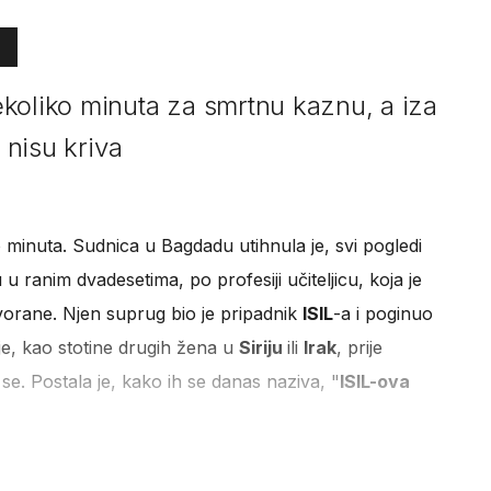
koliko minuta za smrtnu kaznu, a iza
 nisu kriva
 minuta. Sudnica u Bagdadu utihnula je, svi pogledi
 u ranim dvadesetima, po profesiji učiteljicu, koja je
vorane. Njen suprug bio je pripadnik
ISIL
-a i poginuo
je, kao stotine drugih žena u
Siriju
ili
Irak
, prije
 se. Postala je, kako ih se danas naziva, "
ISIL-ova