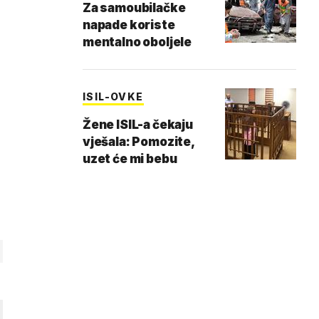
Za samoubilačke
napade koriste
mentalno oboljele
ISIL-OVKE
Žene ISIL-a čekaju
vješala: Pomozite,
uzet će mi bebu