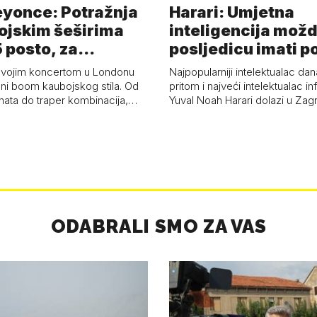
eyonce: Potražnja
Harari: Umjetna
ojskim šeširima
inteligencija možd
 posto, za
posljedicu imati p
a 53 p…
kolaps čovje…
svojim koncertom u Londonu
Najpopularniji intelektualac dan
ni boom kaubojskog stila. Od
pritom i najveći intelektualac i
anata do traper kombinacija,…
Yuval Noah Harari dolazi u Za