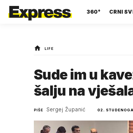
360°
CRNI SV
LIFE
Sude im u kave
šalju na vješal
Sergej Županić
PIŠE
02. STUDENOGA