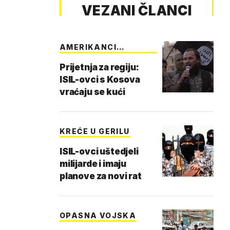
VEZANI ČLANCI
AMERIKANCI
UPOZORILI
Prijetnja za regiju:
ISIL-ovci s Kosova
vraćaju se kući
KREĆE U GERILU
ISIL-ovci uštedjeli
milijarde i imaju
planove za novi rat
OPASNA VOJSKA