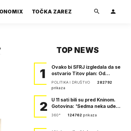
ONOMIX
TOČKA ZAREZ
TOP NEWS
a
Ovako bi SFRJ izgledala da se
1
ostvario Titov plan: Od
Klagenfurta do Istanbula!
POLITIKA I DRUŠTVO
282792
prikaza
U 11 sati bili su pred Kninom.
2
Gotovina: 'Sedma neka uđe,
4. gardijska neka g…
360°
124762
prikaza