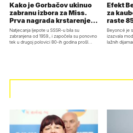
Kako je Gorbačov ukinuo
Efekt B
zabranu izbora za Miss.
za kaub
Prva nagrada krstarenje
raste 85
Jadran…
čizmam
Natjecanja ljepote u SSSR-u bila su
Beyoncé je 
zabranjena od 1959., i započela su ponovno
izazvala mod
tek u drugoj polovici 80-ih godina prošl…
lažnih dijam