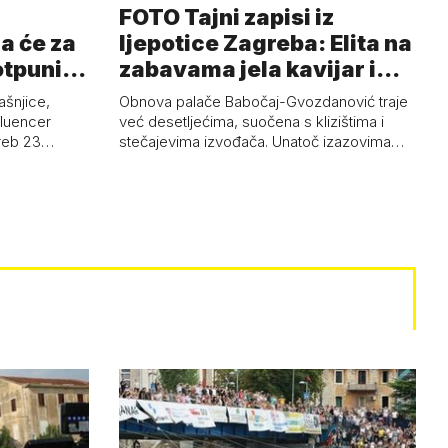
FOTO Tajni zapisi iz
a će za
ljepotice Zagreba: Elita na
otpuni
zabavama jela kavijar i
pud…
ašnjice,
Obnova palače Babočaj-Gvozdanović traje
nfluencer
već desetljećima, suočena s klizištima i
greb 23…
stečajevima izvođača. Unatoč izazovima…