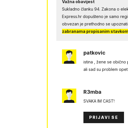
Važna obavijest
Sukladno članku 94. Zakona o elek
Express.hr dopušteno je samo regist
obvezan je prethodno se upoznati
zabranama propisanim stavkom 
patkovic
istina , žene se običn
ali sad su problem ope
R3mba
SVAKA IM CAST!
PRIJAVI SE