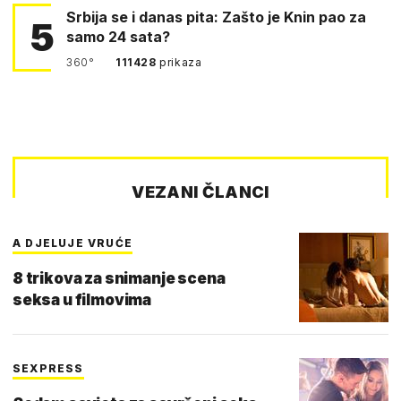
Srbija se i danas pita: Zašto je Knin pao za
5
samo 24 sata?
360°
111428
prikaza
VEZANI ČLANCI
A DJELUJE VRUĆE
8 trikova za snimanje scena
seksa u filmovima
SEXPRESS