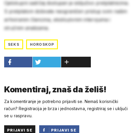
Cjelokupni sadržaj dostupan je isključivo pretplatnicima.
S pretplatom dobivate neograničen pristup svim našim
arhiviranim člancima, ekskluzivnim intervjuima i
stručnim analizama.
SEKS
HOROSKOP
Komentiraj, znaš da želiš!
Za komentiranje je potrebno prijaviti se. Nemaš korisnički
račun? Registracija je brza i jednostavna, registriraj se i uključi
se u raspravu.
PRIJAVI SE
PRIJAVI SE