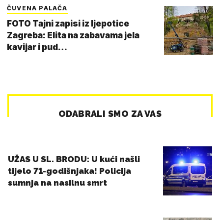
ČUVENA PALAČA
FOTO Tajni zapisi iz ljepotice
Zagreba: Elita na zabavama jela
kavijar i pud…