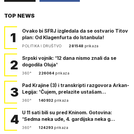
PUTEM
TOP NEWS
FACEBOOKA
Ovako bi SFRJ izgledala da se ostvario Titov
1
plan: Od Klagenfurta do Istanbula!
POLITIKA I DRUŠTVO
281548
prikaza
Srpski vojnik: '12 dana nismo znali da se
2
dogodila Oluja'
360°
226064
prikaza
Pad Krajine (3) i transkripti razgovora Arkan-
3
Legija: 'Čujem, prelazite ustašam…
360°
140932
prikaza
U 11 sati bili su pred Kninom. Gotovina:
4
'Sedma neka uđe, 4. gardijska neka g…
360°
124293
prikaza