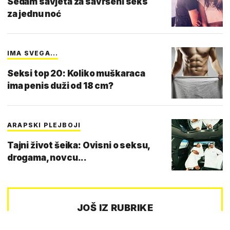
Sedam savjeta za savršeni seks
za jednu noć
IMA SVEGA...
Seksi top 20: Koliko muškaraca
ima penis duži od 18 cm?
ARAPSKI PLEJBOJI
Tajni život šeika: Ovisni o seksu,
drogama, novcu...
JOŠ IZ RUBRIKE