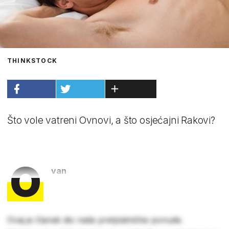
THINKSTOCK
Što vole vatreni Ovnovi, a što osjećajni Rakovi?
O
van
Ovaj je članak dio naše pretplatničke ponude.