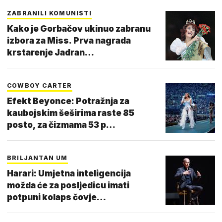
ZABRANILI KOMUNISTI
Kako je Gorbačov ukinuo zabranu
izbora za Miss. Prva nagrada
krstarenje Jadran…
COWBOY CARTER
Efekt Beyonce: Potražnja za
kaubojskim šeširima raste 85
posto, za čizmama 53 p…
BRILJANTAN UM
Harari: Umjetna inteligencija
možda će za posljedicu imati
potpuni kolaps čovje…