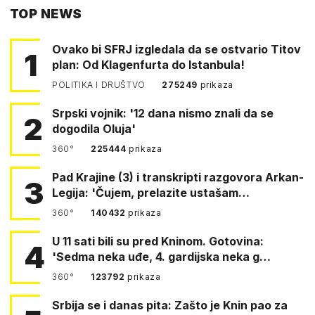
TOP NEWS
FACEBOOKA
Ovako bi SFRJ izgledala da se ostvario Titov
1
plan: Od Klagenfurta do Istanbula!
POLITIKA I DRUŠTVO
275249
prikaza
Srpski vojnik: '12 dana nismo znali da se
2
dogodila Oluja'
360°
225444
prikaza
Pad Krajine (3) i transkripti razgovora Arkan-
3
Legija: 'Čujem, prelazite ustašam…
360°
140432
prikaza
U 11 sati bili su pred Kninom. Gotovina:
4
'Sedma neka uđe, 4. gardijska neka g…
360°
123792
prikaza
Srbija se i danas pita: Zašto je Knin pao za