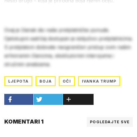
nešto drugo - koja je prirodna boja njenih očiju.
Ovaj je članak dio naše pretplatničke ponude.
Cjelokupni sadržaj dostupan je isključivo pretplatnicima.
S pretplatom dobivate neograničen pristup svim našim
arhiviranim člancima, ekskluzivnim intervjuima i
stručnim analizama.
LJEPOTA
BOJA
OČI
IVANKA TRUMP
KOMENTARI 1
POGLEDAJTE SVE