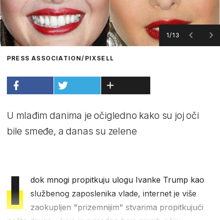
1/13
PRESS ASSOCIATION/PIXSELL
U mlađim danima je očigledno kako su joj oči
bile smeđe, a danas su zelene
I
dok mnogi propitkuju ulogu Ivanke Trump kao
službenog zaposlenika vlade, internet je više
zaokupljen "prizemnijim" stvarima propitkujući