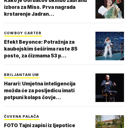
Kako je Gorbačov ukinuo zabranu
izbora za Miss. Prva nagrada
krstarenje Jadran…
COWBOY CARTER
Efekt Beyonce: Potražnja za
kaubojskim šeširima raste 85
posto, za čizmama 53 p…
BRILJANTAN UM
Harari: Umjetna inteligencija
možda će za posljedicu imati
potpuni kolaps čovje…
ČUVENA PALAČA
FOTO Tajni zapisi iz ljepotice