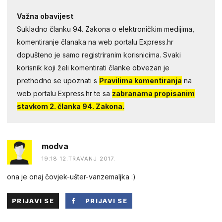
Važna obavijest
Sukladno članku 94. Zakona o elektroničkim medijima,
komentiranje članaka na web portalu Express.hr
dopušteno je samo registriranim korisnicima. Svaki
korisnik koji želi komentirati članke obvezan je
prethodno se upoznati s
Pravilima komentiranja
na
web portalu Express.hr te sa
zabranama propisanim
stavkom 2. članka 94. Zakona.
modva
19:18 12.TRAVANJ 2017.
ona je onaj čovjek-ušter-vanzemaljka :)
PRIJAVI SE
PRIJAVI SE
PUTEM