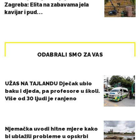
Zagreba: Elita na zabavama jela
kavijar i pud…