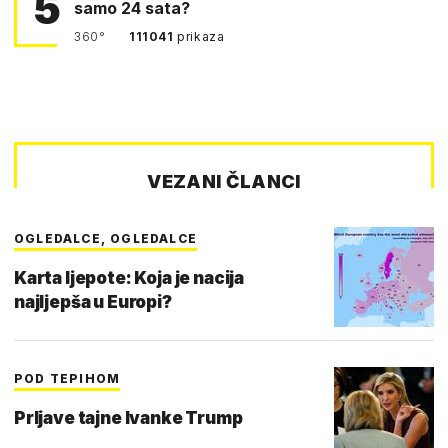
5
samo 24 sata?
360°
111041
prikaza
VEZANI ČLANCI
OGLEDALCE, OGLEDALCE
Karta ljepote: Koja je nacija
najljepša u Europi?
POD TEPIHOM
Prljave tajne Ivanke Trump