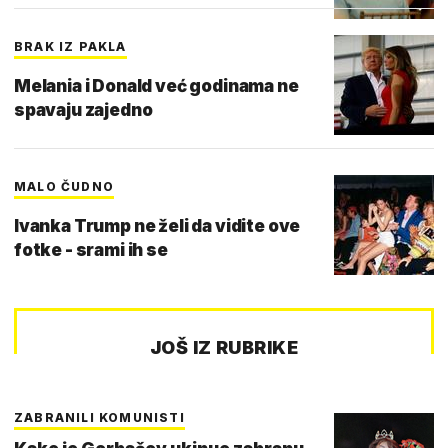
BRAK IZ PAKLA
Melania i Donald već godinama ne
spavaju zajedno
MALO ČUDNO
Ivanka Trump ne želi da vidite ove
fotke - srami ih se
JOŠ IZ RUBRIKE
ZABRANILI KOMUNISTI