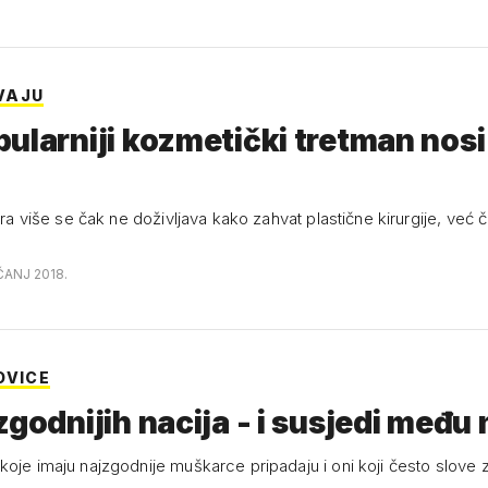
VAJU
ularniji kozmetički tretman nosi
lera više se čak ne doživljava kako zahvat plastične kirurgije, već č
ČANJ 2018.
OVICE
zgodnijih nacija - i susjedi među 
koje imaju najzgodnije muškarce pripadaju i oni koji često slove z