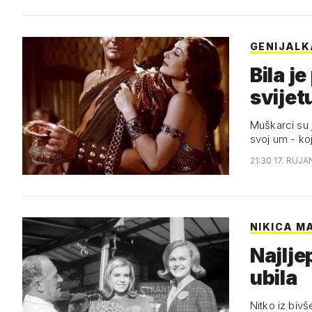
GENIJALK
Bila j
svijet
Muškarci su j
svoj um - koj
21:30 17. RUJA
NIKICA M
Najlje
ubila
Nitko iz bivš