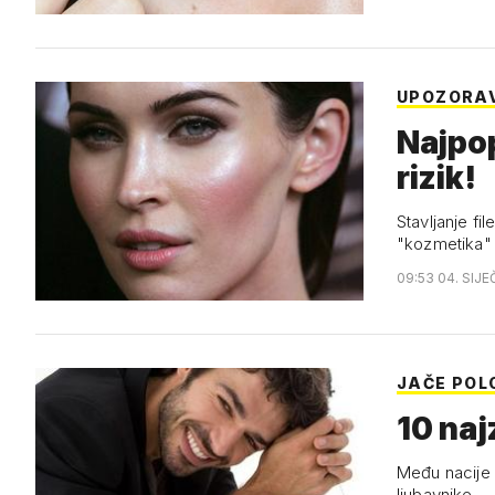
UPOZORA
Najpop
rizik!
Stavljanje fi
"kozmetika"
09:53 04. SIJE
JAČE POL
10 naj
Među nacije 
ljubavnike