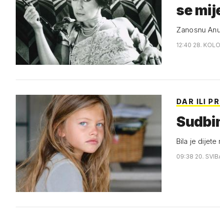
se mij
Zanosnu Anu K
12:40 28. KOL
DAR ILI 
Sudbin
Bila je dijet
09:38 20. SVIB