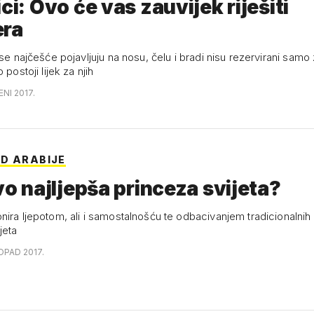
ici: Ovo će vas zauvijek riješiti
era
 se najčešće pojavljuju na nosu, čelu i bradi nisu rezervirani samo
 postoji lijek za njih
ENI 2017.
D ARABIJE
ovo najljepša princeza svijeta?
nira ljepotom, ali i samostalnošću te odbacivanjem tradicionalnih
jeta
OPAD 2017.