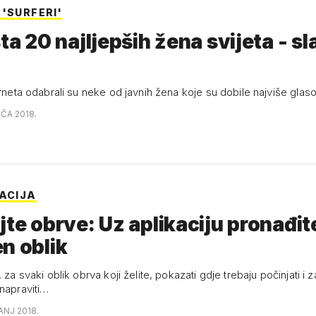
'SURFERI'
sta 20 najljepših žena svijeta - s
erneta odabrali su neke od javnih žena koje su dobile najviše glas
AČA 2018.
KACIJA
jte obrve: Uz aplikaciju pronađit
n oblik
, za svaki oblik obrva koji želite, pokazati gdje trebaju počinjati i z
 napraviti…
ČANJ 2018.