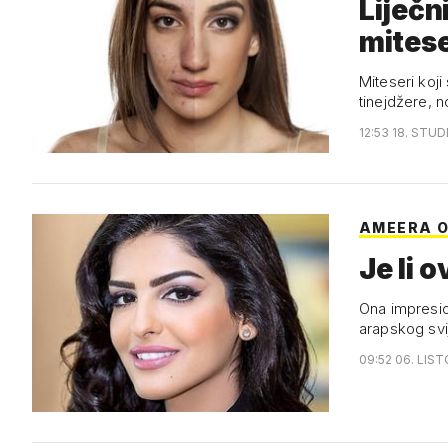
Liječn
mites
Miteseri koji
tinejdžere, no
12:53 18. STUD
AMEERA O
Je li 
Ona impresio
arapskog svi
09:52 06. LIST