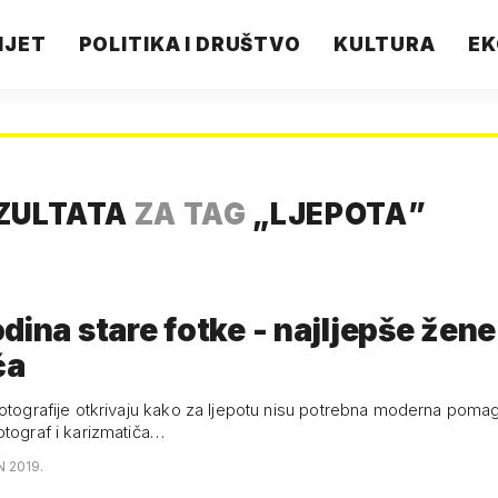
IJET
POLITIKA I DRUŠTVO
KULTURA
EK
ZULTATA
ZA TAG
„
LJEPOTA
”
dina stare fotke - najljepše žene
ća
fotografije otkrivaju kako za ljepotu nisu potrebna moderna pomag
otograf i karizmatiča…
N 2019.