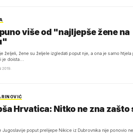
A
e puno više od "najljepše žene na
u"
e željeli, žene su željele izgledati poput nje, a ona je samo htjela
i je doista…
N 2019.
ARINOVIĆ
pša Hrvatica: Nitko ne zna zašto 
e Jugoslavije poput prelijepe Nikice iz Dubrovnika nije ponovio ne