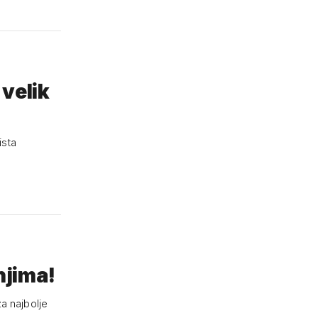
 velik
ista
njima!
a najbolje