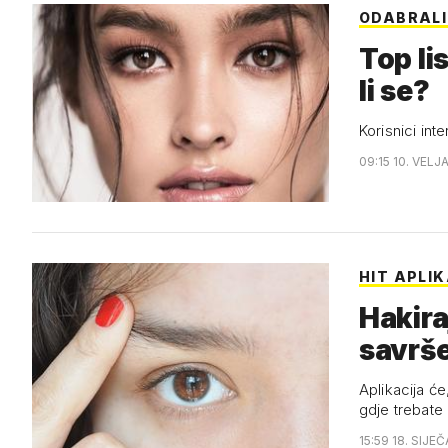
ODABRALI 
Top li
li se?
Korisnici int
09:15 10. VELJ
HIT APLI
Hakira
savrše
Aplikacija će
gdje trebate
15:59 18. SIJE