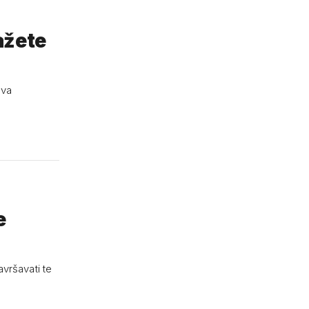
lažete
ova
e
avršavati te