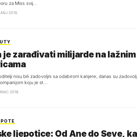
boru za Miss svij…
ČANJ 2019.
AUTY
 je zarađivati milijarde na lažnim
vicama
roditelji nisu bili zadovoljni sa odabirom karijere, danas su zadovolj
ompanijom koju je st…
INAC 2018.
EPOTE
ke ljepotice: Od Ane do Seve, k