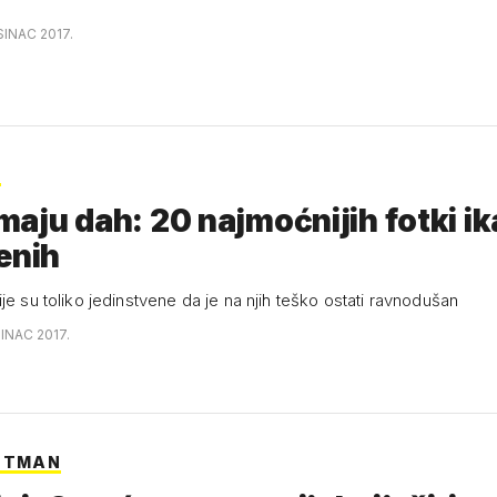
SINAC 2017.
E
aju dah: 20 najmoćnijih fotki i
enih
je su toliko jedinstvene da je na njih teško ostati ravnodušan
INAC 2017.
ETMAN