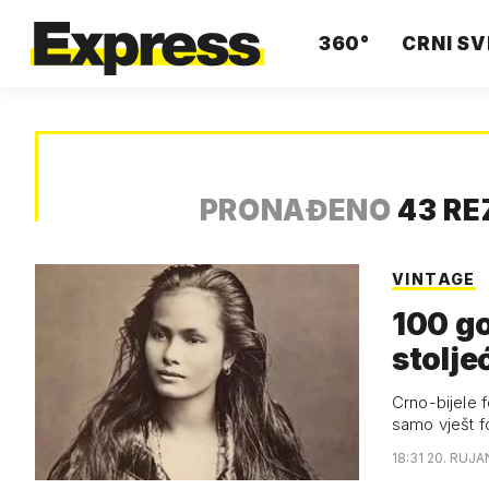
360°
CRNI SV
PRONAĐENO
43 RE
VINTAGE
100 go
stolje
Crno-bijele 
samo vješt f
18:31 20. RUJA