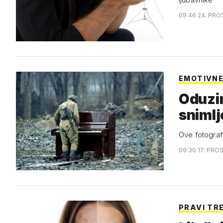
09:46 24. PRO
EMOTIVN
Oduzim
snimlj
Ove fotografi
09:30 17. PROS
PRAVI TR