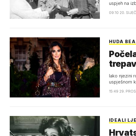
uspjeh na iz
09:10 20. SIJE
HUDA BE
Počela
trepa
Iako njezini 
uspješnom k
15:49 29. PROS
IDEALI LJ
Hrvats