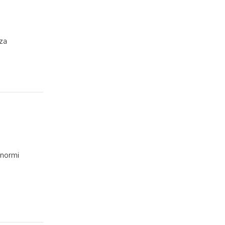
 za
 normi