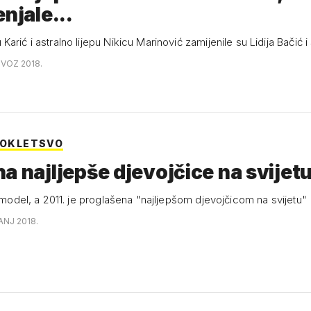
enjale...
arić i astralno lijepu Nikicu Marinović zamijenile su Lidija Bačić i 
OVOZ 2018.
PROKLETSVO
a najljepše djevojčice na svijet
e model, a 2011. je proglašena "najljepšom djevojčicom na svijetu"
ANJ 2018.