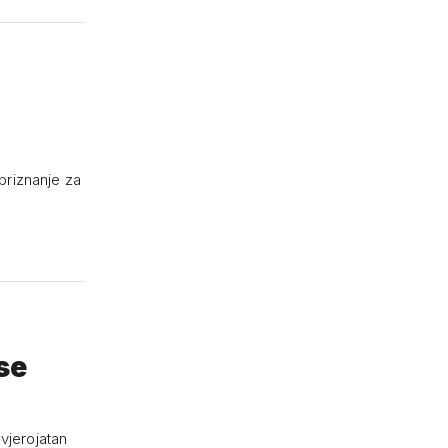
 priznanje za
se
vjerojatan