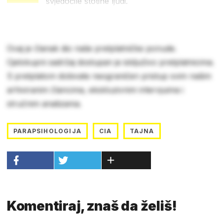
svjedočile stotine ljudi.
Ovaj je članak dio naše pretplatničke ponude.
Cjelokupni sadržaj dostupan je isključivo pretplatnicima.
S pretplatom dobivate neograničen pristup svim našim
arhiviranim člancima, ekskluzivnim intervjuima i
stručnim analizama.
PARAPSIHOLOGIJA
CIA
TAJNA
Komentiraj, znaš da želiš!