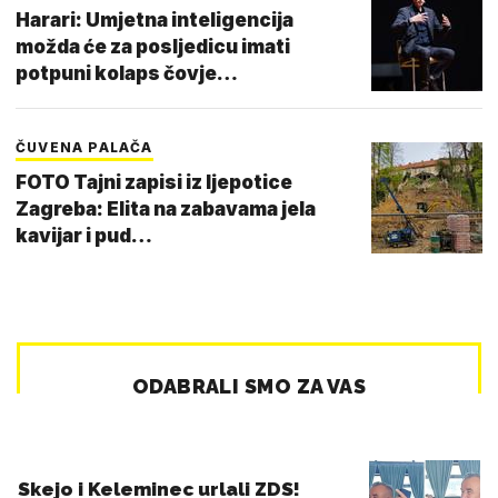
Harari: Umjetna inteligencija
možda će za posljedicu imati
potpuni kolaps čovje…
ČUVENA PALAČA
FOTO Tajni zapisi iz ljepotice
Zagreba: Elita na zabavama jela
kavijar i pud…