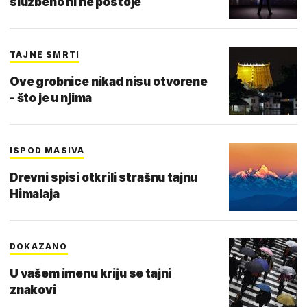
službeno ni ne postoje
TAJNE SMRTI
Ove grobnice nikad nisu otvorene
- što je u njima
ISPOD MASIVA
Drevni spisi otkrili strašnu tajnu
Himalaja
DOKAZANO
U vašem imenu kriju se tajni
znakovi