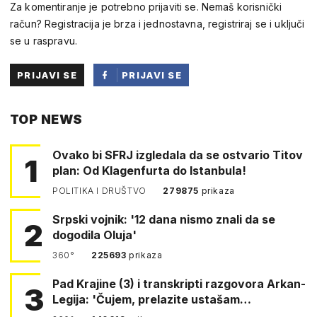
Za komentiranje je potrebno prijaviti se. Nemaš korisnički
račun? Registracija je brza i jednostavna, registriraj se i uključi
se u raspravu.
PRIJAVI SE
PRIJAVI SE
PUTEM
TOP NEWS
FACEBOOKA
Ovako bi SFRJ izgledala da se ostvario Titov
1
plan: Od Klagenfurta do Istanbula!
POLITIKA I DRUŠTVO
279875
prikaza
Srpski vojnik: '12 dana nismo znali da se
2
dogodila Oluja'
360°
225693
prikaza
Pad Krajine (3) i transkripti razgovora Arkan-
3
Legija: 'Čujem, prelazite ustašam…