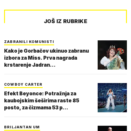
JOŠ IZ RUBRIKE
ZABRANILI KOMUNISTI
Kako je Gorbačov ukinuo zabranu
izbora za Miss. Prva nagrada
krstarenje Jadran…
COWBOY CARTER
Efekt Beyonce: Potražnja za
kaubojskim šeširima raste 85
posto, za čizmama 53 p…
BRILJANTAN UM