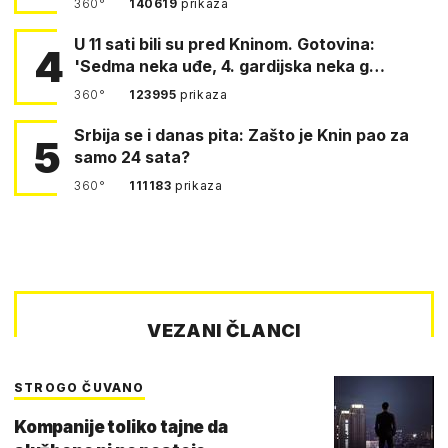
360°
140619
prikaza
U 11 sati bili su pred Kninom. Gotovina:
4
'Sedma neka uđe, 4. gardijska neka g…
360°
123995
prikaza
Srbija se i danas pita: Zašto je Knin pao za
5
samo 24 sata?
360°
111183
prikaza
VEZANI ČLANCI
STROGO ČUVANO
Kompanije toliko tajne da