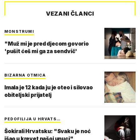
VEZANI ČLANCI
MONSTRUMI
"Muž mi je pred djecom govorio
'pušit ćeš mi ga za sendvič'
BIZARNA OTMICA
Imala je 12 kada ju je oteo i silovao
obiteljski prijatelj
PEDOFILIJA U HRVATS…
Šokirali Hrvatsku: "Svaku je noć
išao u krevet našoj unuci"