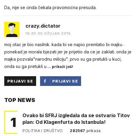
Da, nije se onda čekala pravomoćna presuda.
crazy.dictator
19:30 05.OŽUJAK 2019.
moj otac je bio nasilnik. kada bi se napio premlatio bi majku .
ponekad je morala bjezati jer je prijetio da ce je zaklati. onda je
majka pozvala"narodnu miliciju". prvo su ga pretukli u kuci,
onda su ga pretukli u
... prikaži još!
PRIJAVI SE
PRIJAVI SE
PUTEM
TOP NEWS
FACEBOOKA
Ovako bi SFRJ izgledala da se ostvario Titov
1
plan: Od Klagenfurta do Istanbula!
POLITIKA I DRUŠTVO
282567
prikaza