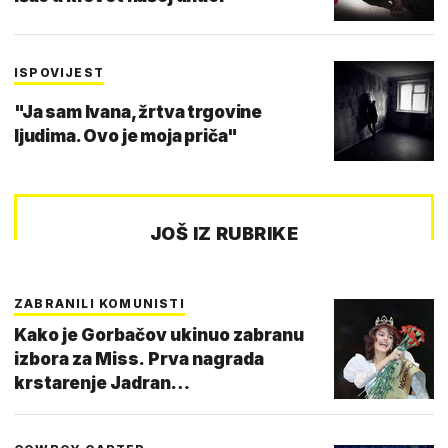
ISPOVIJEST
"Ja sam Ivana, žrtva trgovine
ljudima. Ovo je moja priča"
JOŠ IZ RUBRIKE
ZABRANILI KOMUNISTI
Kako je Gorbačov ukinuo zabranu
izbora za Miss. Prva nagrada
krstarenje Jadran…