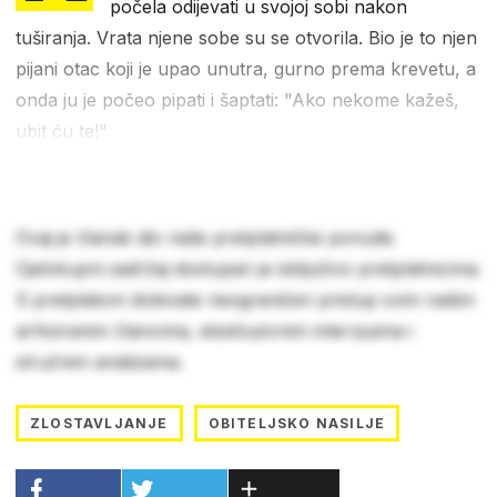
počela odijevati u svojoj sobi nakon
tuširanja. Vrata njene sobe su se otvorila. Bio je to njen
pijani otac koji je upao unutra, gurno prema krevetu, a
onda ju je počeo pipati i šaptati: "Ako nekome kažeš,
ubit ću te!"
Ovaj je članak dio naše pretplatničke ponude.
Cjelokupni sadržaj dostupan je isključivo pretplatnicima.
S pretplatom dobivate neograničen pristup svim našim
arhiviranim člancima, ekskluzivnim intervjuima i
stručnim analizama.
ZLOSTAVLJANJE
OBITELJSKO NASILJE