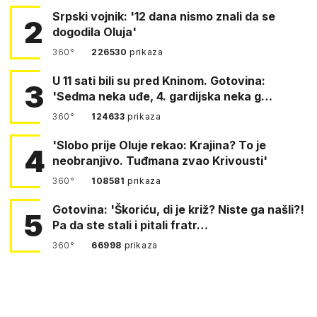
Srpski vojnik: '12 dana nismo znali da se
2
dogodila Oluja'
360°
226530
prikaza
U 11 sati bili su pred Kninom. Gotovina:
3
'Sedma neka uđe, 4. gardijska neka g…
360°
124633
prikaza
'Slobo prije Oluje rekao: Krajina? To je
4
neobranjivo. Tuđmana zvao Krivousti'
360°
108581
prikaza
Gotovina: 'Škoriću, di je križ? Niste ga našli?!
5
Pa da ste stali i pitali fratr…
360°
66998
prikaza