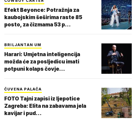
COWBOY CARTER
Efekt Beyonce: Potražnja za
kaubojskim šeširima raste 85
posto, za čizmama 53 p…
BRILJANTAN UM
Harari: Umjetna inteligencija
možda će za posljedicu imati
potpuni kolaps čovje…
ČUVENA PALAČA
FOTO Tajni zapisi iz ljepotice
Zagreba: Elita na zabavama jela
kavijar i pud…