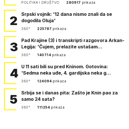
POLITIKA I DRUŠTVO
280917
prikaza
Srpski vojnik: '12 dana nismo znali da se
2
dogodila Oluja'
360°
225787
prikaza
Pad Krajine (3) i transkripti razgovora Arkan-
3
Legija: 'Čujem, prelazite ustašam…
360°
140714
prikaza
U 11 sati bili su pred Kninom. Gotovina:
4
'Sedma neka uđe, 4. gardijska neka g…
360°
124094
prikaza
Srbija se i danas pita: Zašto je Knin pao za
5
samo 24 sata?
360°
111254
prikaza