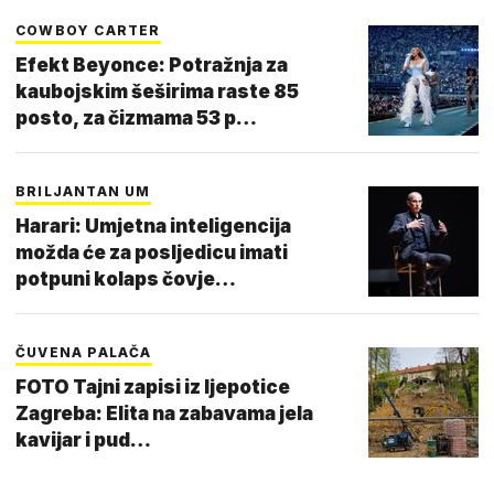
COWBOY CARTER
Efekt Beyonce: Potražnja za
kaubojskim šeširima raste 85
posto, za čizmama 53 p…
BRILJANTAN UM
Harari: Umjetna inteligencija
možda će za posljedicu imati
potpuni kolaps čovje…
ČUVENA PALAČA
FOTO Tajni zapisi iz ljepotice
Zagreba: Elita na zabavama jela
kavijar i pud…