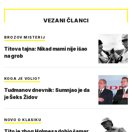
VEZANI ČLANCI
BROZOV MISTERIJ
Titova tajna: Nikad mami nije išao
na grob
KOGA JE VOLIO?
Tuđmanov dnevnik: Sumnjao je da
je Šeks Židov
NOVO O KLASIKU
Tito je zbog Holmesa dobio šamar,