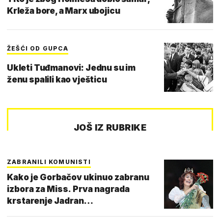
Krleža bore, a Marx ubojicu
ŽEŠĆI OD GUPCA
Ukleti Tuđmanovi: Jednu su im
ženu spalili kao vješticu
JOŠ IZ RUBRIKE
ZABRANILI KOMUNISTI
Kako je Gorbačov ukinuo zabranu
izbora za Miss. Prva nagrada
krstarenje Jadran…