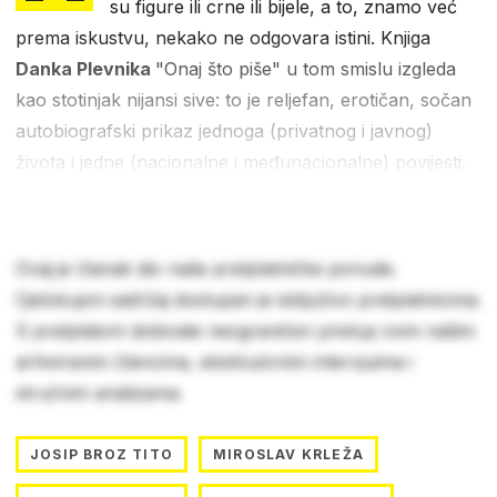
su figure ili crne ili bijele, a to, znamo već
prema iskustvu, nekako ne odgovara istini. Knjiga
Danka Plevnika
"Onaj što piše" u tom smislu izgleda
kao stotinjak nijansi sive: to je reljefan, erotičan, sočan
autobiografski prikaz jednoga (privatnog i javnog)
života i jedne (nacionalne i međunacionalne) povijesti.
Ovaj je članak dio naše pretplatničke ponude.
Cjelokupni sadržaj dostupan je isključivo pretplatnicima.
S pretplatom dobivate neograničen pristup svim našim
arhiviranim člancima, ekskluzivnim intervjuima i
stručnim analizama.
JOSIP BROZ TITO
MIROSLAV KRLEŽA