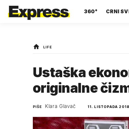
360°
CRNI SV
LIFE
Ustaška ekono
originalne čiz
Klara Glavač
PIŠE
11. LISTOPADA 2018