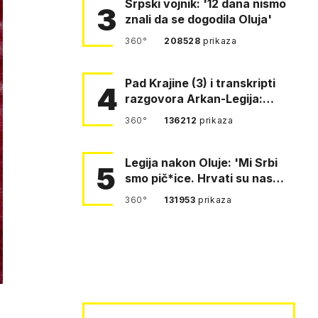
Srpski vojnik: '12 dana nismo
3
znali da se dogodila Oluja'
360°
208528
prikaza
Pad Krajine (3) i transkripti
4
razgovora Arkan-Legija:
'Čujem, prelazite ustašam…
360°
136212
prikaza
Legija nakon Oluje: 'Mi Srbi
5
smo pič*ice. Hrvati su nas
pomeli!'
360°
131953
prikaza