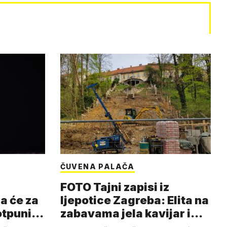
ČUVENA PALAČA
FOTO Tajni zapisi iz
a će za
ljepotice Zagreba: Elita na
otpuni
zabavama jela kavijar i
pud…