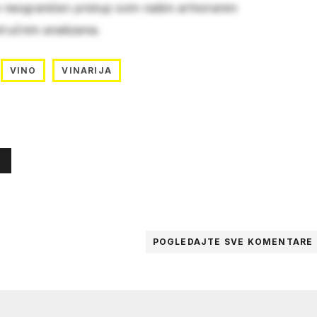
e neograničen pristup svim našim arhiviranim
stručnim analizama.
VINO
VINARIJA
POGLEDAJTE SVE
KOMENTARE