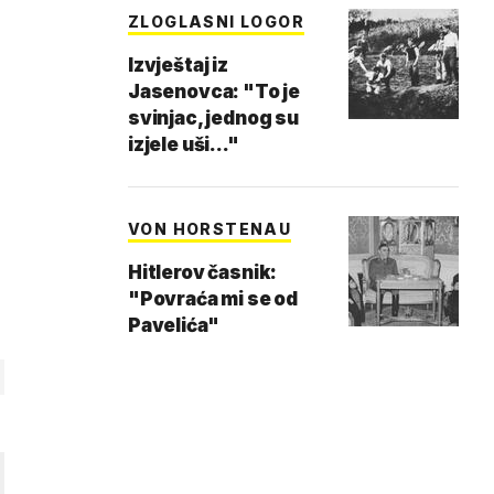
ZLOGLASNI LOGOR
Izvještaj iz
Jasenovca: "To je
svinjac, jednog su
izjele uši..."
VON HORSTENAU
Hitlerov časnik:
"Povraća mi se od
Pavelića"