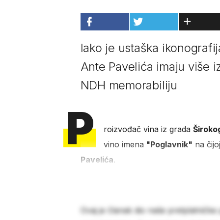
Iako je ustaška ikonografij
Ante Pavelića imaju više i
NDH memorabiliju
P
roizvođač vina iz grada
Široko
vino imena
"Poglavnik"
na čijo
Pavelića
.
Ovaj je članak dio naše pretplatničke