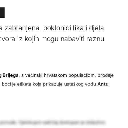
a zabranjena, poklonici lika i djela
zvora iz kojih mogu nabaviti raznu
g Brijega
, s većinski hrvatskom populacijom, prodaje
j boci je etiketa koja prikazuje ustaškog vođu
Antu
 ponude. Cjelokupni sadržaj dostupan je isključivo