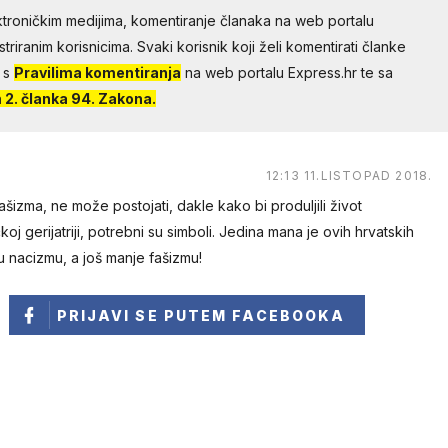
troničkim medijima, komentiranje članaka na web portalu
riranim korisnicima. Svaki korisnik koji želi komentirati članke
 s
Pravilima komentiranja
na web portalu Express.hr te sa
2. članka 94. Zakona.
12:13 11.LISTOPAD 2018.
šizma, ne može postojati, dakle kako bi produljili život
čkoj gerijatriji, potrebni su simboli. Jedina mana je ovih hrvatskih
u nacizmu, a još manje fašizmu!
PRIJAVI SE
PUTEM FACEBOOKA