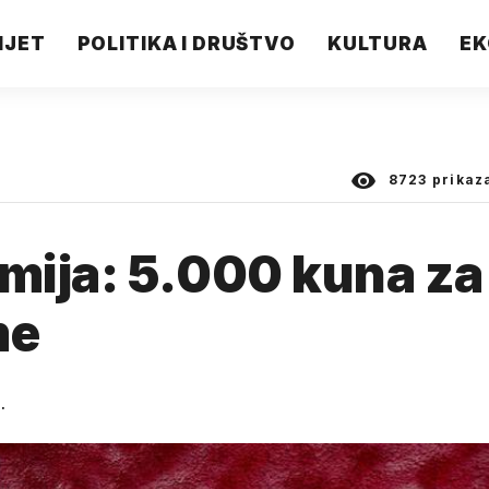
IJET
POLITIKA I DRUŠTVO
KULTURA
EK
8723
prikaz
mija: 5.000 kuna za
me
.