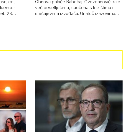
ašnjice,
Obnova palače Babočaj-Gvozdanović traje
nfluencer
već desetljećima, suočena s klizištima i
greb 23…
stečajevima izvođača. Unatoč izazovima…