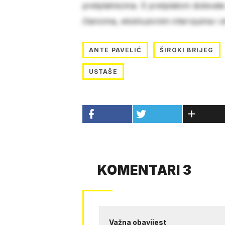
pretplatnicima. S pretplatom dobivat
člancima, ekskluzivnim intervjuima i 
ANTE PAVELIĆ
ŠIROKI BRIJEG
USTAŠE
KOMENTARI 3
Važna obavijest