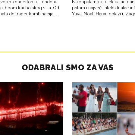
svojim koncertom u Londonu
Najpopularniji intelektualac dan
ni boom kaubojskog stila. Od
pritom i najveći intelektualac i
anata do traper kombinacija,…
Yuval Noah Harari dolazi u Za