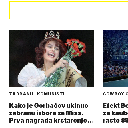
ZABRANILI KOMUNISTI
COWBOY 
Kako je Gorbačov ukinuo
Efekt B
zabranu izbora za Miss.
za kaub
Prva nagrada krstarenje
raste 85
Jadran…
čizmam