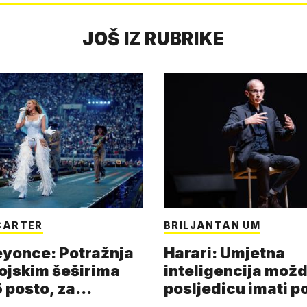
JOŠ IZ RUBRIKE
CARTER
BRILJANTAN UM
eyonce: Potražnja
Harari: Umjetna
ojskim šeširima
inteligencija možd
 posto, za
posljedicu imati p
a 53 p…
kolaps čovje…