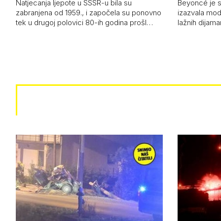
Natjecanja ljepote u SSSR-u bila su
Beyoncé je 
zabranjena od 1959., i započela su ponovno
izazvala mod
tek u drugoj polovici 80-ih godina prošl…
lažnih dijam