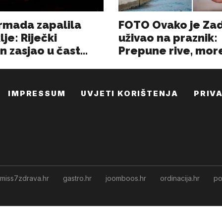
IMPRESSUM
UVJETI KORIŠTENJA
PRIV
miss7zdrava.hr
gastro.hr
joomboos.hr
ordinacija.hr
po