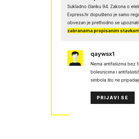
Sukladno članku 94. Zakona o elek
Express.hr dopušteno je samo regist
obvezan je prethodno se upoznati
zabranama propisanim stavkom 
qaywsx1
Nema antifašizma bez fa
bolesnicima i antifašisti
simbola što ne pripadaj
PRIJAVI SE