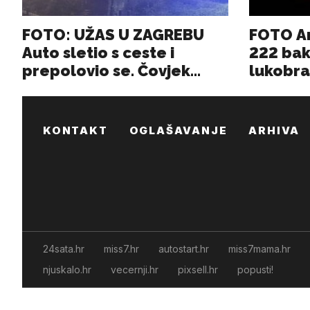
KONTAKT
OGLAŠAVANJE
ARHIVA
24sata.hr
miss7.hr
autostart.hr
miss7mama.hr
njuskalo.hr
vecernji.hr
pixsell.hr
popusti!