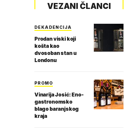
VEZANI ČLANCI
DEKADENCIJA
Prodan viski koji
košta kao
dvosoban stan u
Londonu
PROMO
Vinarija Josić: Eno-
gastronomsko
blago baranjskog
kraja