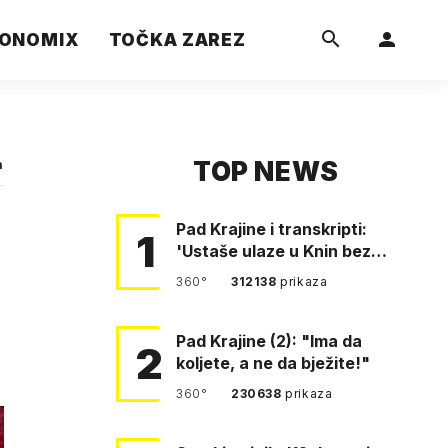
ONOMIX
TOČKA ZAREZ
TOP NEWS
a
Pad Krajine i transkripti:
1
'Ustaše ulaze u Knin bez
borbe. Mile, ovo je bežanij…
360°
312138
prikaza
Pad Krajine (2): "Ima da
2
koljete, a ne da bježite!"
360°
230638
prikaza