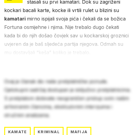
stasali su prvi kamatari. Dok su zagriženi
kockari bacali karte, kocke ili vrtili rulet u blizini su
kamatari
mirno ispijali svoja pića i čekali da se božica
Fortuna osmijehne i njima. Nije trebalo dugo čekati
kada bi do njih došao čovjek sav u kockarskoj groznici
uvjeren da je baš sljedeća partija njegova. Odmah su
mu dostavljali “keša” koliko je trebalo.
Ovaj je članak dio naše pretplatničke ponude.
Cjelokupni sadržaj dostupan je isključivo pretplatnicima.
S pretplatom dobivate neograničen pristup svim našim
arhiviranim člancima, ekskluzivnim intervjuima i
stručnim analizama.
KAMATE
KRIMINAL
MAFIJA