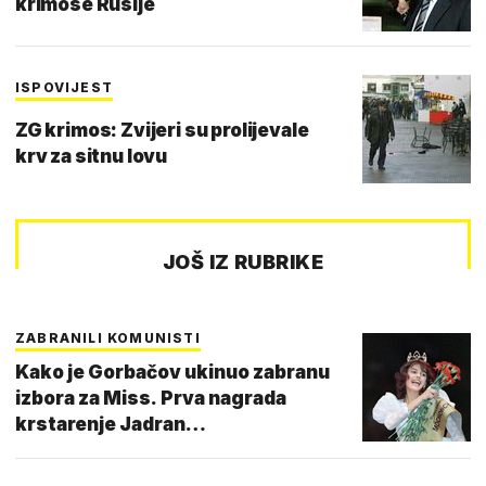
krimose Rusije
ISPOVIJEST
ZG krimos: Zvijeri su prolijevale
krv za sitnu lovu
JOŠ IZ RUBRIKE
ZABRANILI KOMUNISTI
Kako je Gorbačov ukinuo zabranu
izbora za Miss. Prva nagrada
krstarenje Jadran…