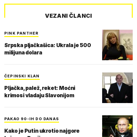
VEZANI ČLANCI
PINK PANTHER
Srpska pljačkašica: Ukrala je 500
milijuna dolara
ČEPINSKI KLAN
Pljačka, palež, reket: Moćni
krimosi vladaju Slavonijom
PAKAO 90-IH DO DANAS
Kako je Putin ukrotio najgore