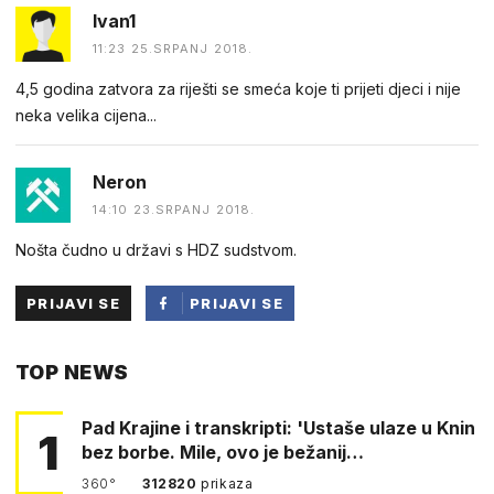
Ivan1
11:23 25.SRPANJ 2018.
4,5 godina zatvora za riješti se smeća koje ti prijeti djeci i nije
neka velika cijena...
Neron
14:10 23.SRPANJ 2018.
Nošta čudno u državi s HDZ sudstvom.
PRIJAVI SE
PRIJAVI SE
PUTEM
TOP NEWS
FACEBOOKA
Pad Krajine i transkripti: 'Ustaše ulaze u Knin
1
bez borbe. Mile, ovo je bežanij…
360°
312820
prikaza