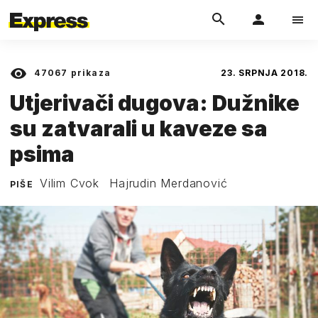
47067
prikaza
23. SRPNJA 2018.
Utjerivači dugova: Dužnike
su zatvarali u kaveze sa
psima
Vilim Cvok
Hajrudin Merdanović
PIŠE