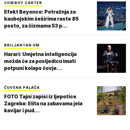
COWBOY CARTER
Efekt Beyonce: Potražnja za
kaubojskim šeširima raste 85
posto, za čizmama 53 p…
BRILJANTAN UM
Harari: Umjetna inteligencija
možda će za posljedicu imati
potpuni kolaps čovje…
ČUVENA PALAČA
FOTO Tajni zapisi iz ljepotice
Zagreba: Elita na zabavama jela
kavijar i pud…