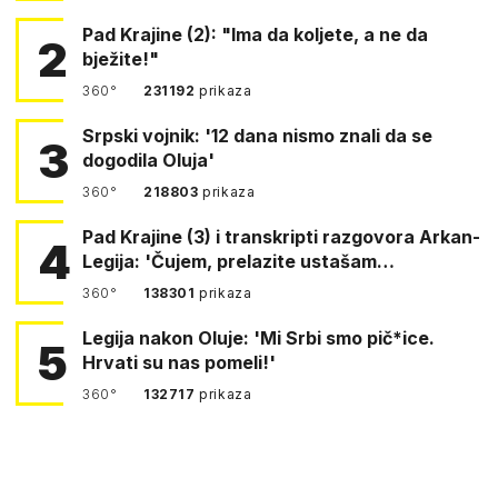
Pad Krajine (2): "Ima da koljete, a ne da
2
bježite!"
360°
231192
prikaza
Srpski vojnik: '12 dana nismo znali da se
3
dogodila Oluja'
360°
218803
prikaza
Pad Krajine (3) i transkripti razgovora Arkan-
4
Legija: 'Čujem, prelazite ustašam…
360°
138301
prikaza
Legija nakon Oluje: 'Mi Srbi smo pič*ice.
5
Hrvati su nas pomeli!'
360°
132717
prikaza