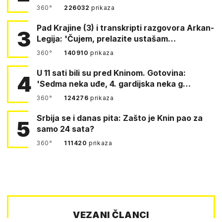
360°
226032
prikaza
Pad Krajine (3) i transkripti razgovora Arkan-
3
Legija: 'Čujem, prelazite ustašam…
360°
140910
prikaza
U 11 sati bili su pred Kninom. Gotovina:
4
'Sedma neka uđe, 4. gardijska neka g…
360°
124276
prikaza
Srbija se i danas pita: Zašto je Knin pao za
5
samo 24 sata?
360°
111420
prikaza
VEZANI ČLANCI