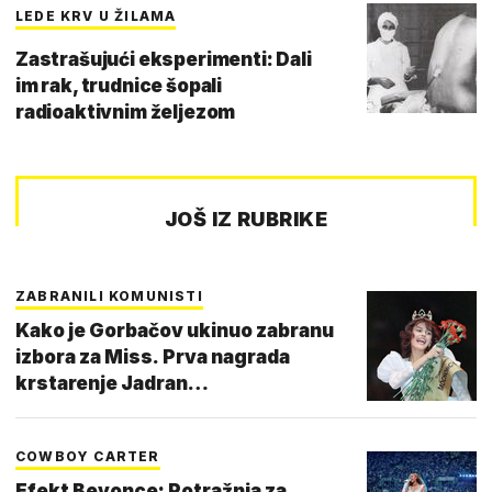
LEDE KRV U ŽILAMA
Zastrašujući eksperimenti: Dali
im rak, trudnice šopali
radioaktivnim željezom
JOŠ IZ RUBRIKE
ZABRANILI KOMUNISTI
Kako je Gorbačov ukinuo zabranu
izbora za Miss. Prva nagrada
krstarenje Jadran…
COWBOY CARTER
Efekt Beyonce: Potražnja za