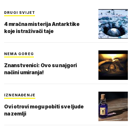
DRUGI SVIJET
4 mračna misterija Antarktike
koje istraživači taje
NEMA GOREG
Znanstvenici: Ovo su najgori
načini umiranja!
IZNENAĐENJE
Ovi otrovi mogu pobiti sve ljude
na zemlji