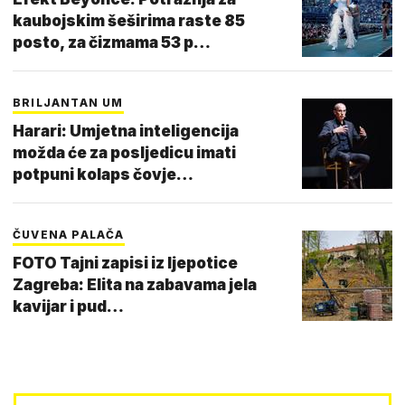
kaubojskim šeširima raste 85
posto, za čizmama 53 p…
BRILJANTAN UM
Harari: Umjetna inteligencija
možda će za posljedicu imati
potpuni kolaps čovje…
ČUVENA PALAČA
FOTO Tajni zapisi iz ljepotice
Zagreba: Elita na zabavama jela
kavijar i pud…