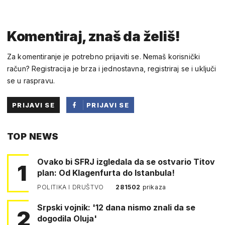
Komentiraj, znaš da želiš!
Za komentiranje je potrebno prijaviti se. Nemaš korisnički
račun? Registracija je brza i jednostavna, registriraj se i uključi
se u raspravu.
PRIJAVI SE
PRIJAVI SE
PUTEM
TOP NEWS
FACEBOOKA
Ovako bi SFRJ izgledala da se ostvario Titov
1
plan: Od Klagenfurta do Istanbula!
POLITIKA I DRUŠTVO
281502
prikaza
Srpski vojnik: '12 dana nismo znali da se
2
dogodila Oluja'