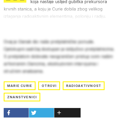
koja nastaje uslijed gubitka prekursora
krvnih stanica, a koju je Curie dobila zbog velikog
izlaganja radioaktivnim elementima, poloniju i radiju.
Ovaj je članak dio naše pretplatničke ponude.
Cjelokupni sadržaj dostupan je isključivo pretplatnicima.
S pretplatom dobivate neograničen pristup svim našim
arhiviranim člancima, ekskluzivnim intervjuima i
stručnim analizama.
MARIE CURIE
OTROVI
RADIOAKTIVNOST
ZNANSTVENICI